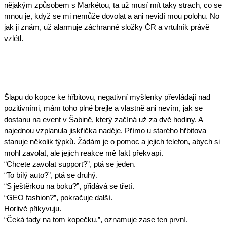
nějakým způsobem s Markétou, ta už musí mít taky strach, co se 
mnou je, když se mi nemůže dovolat a ani nevidí mou polohu. No 
jak ji znám, už alarmuje záchranné složky ČR a vrtulník právě 
vzlétl. 
Šlapu do kopce ke hřbitovu, negativní myšlenky převládají nad 
pozitivními, mám toho plné brejle a vlastně ani nevím, jak se 
dostanu na event v Šabině, který začíná už za dvě hodiny. A 
najednou vzplanula jiskřička naděje. Přímo u starého hřbitova 
stanuje několik týpků. Žádám je o pomoc a jejich telefon, abych si 
mohl zavolat, ale jejich reakce mě fakt překvapí.
“Chcete zavolat support?”, ptá se jeden.
“To bílý auto?”, ptá se druhý.
“S ještěrkou na boku?”, přidává se třetí.
“GEO fashion?”, pokračuje další.
Horlivě přikyvuju.
“Čeká tady na tom kopečku.”, oznamuje zase ten první.