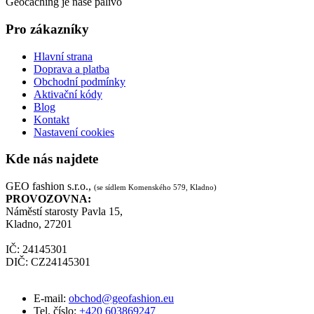
Geocaching je naše palivo
Pro zákazníky
Hlavní strana
Doprava a platba
Obchodní podmínky
Aktivační kódy
Blog
Kontakt
Nastavení cookies
Kde nás najdete
GEO fashion s.r.o.,
(se sídlem Komenského 579, Kladno)
PROVOZOVNA:
Náměstí starosty Pavla 15,
Kladno, 27201
IČ: 24145301
DIČ: CZ24145301
E-mail:
obchod@geofashion.eu
Tel. číslo:
+420 603869247