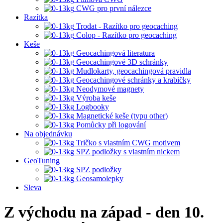
CWG pro první nálezce
Razítka
Trodat - Razítko pro geocaching
Colop - Razítko pro geocaching
Keše
Geocachingová literatura
Geocachingové 3D schránky
Mudlokarty, geocachingová pravidla
Geocachingové schránky a krabičky
Neodymové magnety
Výroba keše
Logbooky
Magnetické keše (typu other)
Pomůcky při logování
Na objednávku
Tričko s vlastním CWG motivem
SPZ podložky s vlastním nickem
GeoTuning
SPZ podložky
Geosamolepky
Sleva
Z východu na západ - den 10.