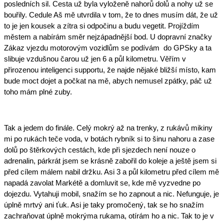
posledních sil. Cesta už byla vyloženě nahorů dolů a nohy už se 
bouřily. Cedule Aš mě utvrdila v tom, že to dnes musím dát, že už 
to je jen kousek a zítra si odpočinu a budu vegetit. Projíždím 
městem a nabírám směr nejzápadnější bod. U dopravní značky 
Zákaz vjezdu motorovým vozidlům se podívám  do GPSky a ta 
slibuje vzdušnou čarou už jen 6 a půl kilometru. Věřím v 
přirozenou inteligenci supportu, že najde nějaké bližší místo, kam 
bude moct dojet a počkat na mě, abych nemusel zpátky, páč už 
toho mám plné zuby.
Tak a jedem do finále. Celý mokrý až na trenky, z rukávů mikiny 
mi po rukách teče voda, v botách rybník si to šinu nahoru a zase 
dolů po štěrkových cestách, kde při sjezdech není nouze o 
adrenalin, párkrát jsem se krásně zabořil do koleje a ještě jsem si 
před cílem málem nabil držku. Asi 3 a půl kilometru před cílem mě 
napadá zavolat Markétě a domluvit se, kde mě vyzvedne po 
dojezdu. Vytahuji mobil, snažím se ho zapnout a nic. Nefunguje, je 
úplně mrtvý ani ťuk. Asi je taky promočený, tak se ho snažím 
zachraňovat úplně mokrýma rukama, otírám ho a nic. Tak to je v 