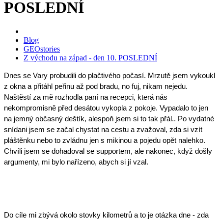
POSLEDNÍ
Blog
GEOstories
Z východu na západ - den 10. POSLEDNÍ
Dnes se Vary probudili do plačtivého počasí. Mrzutě jsem vykoukl 
z okna a přitáhl peřinu až pod bradu, no fuj, nikam nejedu. 
Naštěstí za mě rozhodla paní na recepci, která nás 
nekompromisně před desátou vykopla z pokoje. Vypadalo to jen 
na jemný občasný deštík, alespoň jsem si to tak přál.. Po vydatné 
snídani jsem se začal chystat na cestu a zvažoval, zda si vzít 
pláštěnku nebo to zvládnu jen s mikinou a pojedu opět nalehko. 
Chvíli jsem se dohadoval se supportem, ale nakonec, když došly 
argumenty, mi bylo nařízeno, abych si jí vzal. 
Do cíle mi zbývá okolo stovky kilometrů a to je otázka dne - zda 