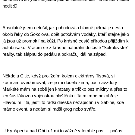
hodit :D
Absolutně jsem netušil, jak pohodová a hlavně pěkná je cesta 
okolo řeky do Sokolova, opět potkávám vodáky, kteří stejně jako 
já jsou už promoklí na kůži. Po krásné cestě přírodou přijíždím k 
autobusáku. Vracím se z krásné naturální do čistě “Sokolovské” 
reality, tak šlápnu do pedálů a pokračuji dál na západ. 
Někde u Citic, když projíždím kolem elektrárny Tisová, si 
začínám uvědomovat, že je mi docela zima, páč navzdory 
Markétě mám na sobě jen kraťasy a tričko bez mikiny a přes to 
jen šusťákovou vojenskou pláštěnku. Ta mi moc nezahřeje. 
Hlavou mi lítá, jestli to radši dneska nezapíchnu v Šabině, kde 
máme event, a nedám si radši grog nebo svářo. 
U Kynšperka nad Ohří už mi to vážně v tomhle pos…. počasí 