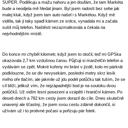
SUPER. Poděkuju a mažu nahoru a jen doufám, že tam Markéta 
bude a neodjela mě hledat jinam. Byl jsem radostí bez sebe jak 
malej kluk, když jsem tam auto našel i s Markétou. Když mě 
viděla, tak ji taky spadl kámen ze srdce, vynadala mi a začala 
sušit můj telefon. Naštěstí nezazmatkovala a čekala na 
nejvhodnějším místě. 
Do konce mi chyběl kilometr, když jsem to otočil, teď mi GPSka 
ukazovala 2,7 km vzdušnou čarou. Půjčuji si manželčin telefon a 
vydávám se zpět. Mokré kořeny mi brání v jízdě, kolo mi párkrát 
podklouzne, že se div nevysekám, poslední metry skrz lesík 
mého oře tlačím, ale jakmile už jdu podél potůčku tak tuším, že se 
cíl blíží, jelikož vím, že nejzápadnější bod je na soutoku dvou 
potůčků. Už vidím lesní posezení a vzápětí i hraniční kámen. Po 
deseti dnech a 782 km cesty jsem dorazil do cíle. Dnes skutečně 
unavený ale šťastný, že jsem svou cestu zdárně dokončil, si 
užívám už i to protivné počasí a pořizuju pár fotek.