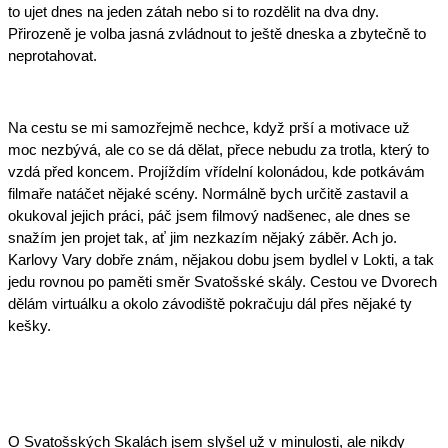
to ujet dnes na jeden zátah nebo si to rozdělit na dva dny. 
Přirozeně je volba jasná zvládnout to ještě dneska a zbytečně to 
neprotahovat. 
Na cestu se mi samozřejmě nechce, když prší a motivace už 
moc nezbývá, ale co se dá dělat, přece nebudu za trotla, který to 
vzdá před koncem. Projíždím vřídelní kolonádou, kde potkávám 
filmaře natáčet nějaké scény. Normálně bych určitě zastavil a 
okukoval jejich práci, páč jsem filmový nadšenec, ale dnes se 
snažím jen projet tak, ať jim nezkazím nějaký záběr. Ach jo. 
Karlovy Vary dobře znám, nějakou dobu jsem bydlel v Lokti, a tak 
jedu rovnou po paměti směr Svatošské skály. Cestou ve Dvorech 
dělám virtuálku a okolo závodiště pokračuju dál přes nějaké ty 
kešky. 
O Svatošských Skalách jsem slyšel už v minulosti, ale nikdy 