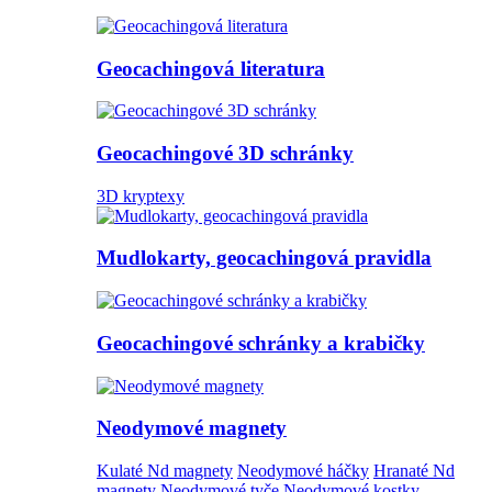
Geocachingová literatura
Geocachingové 3D schránky
3D kryptexy
Mudlokarty, geocachingová pravidla
Geocachingové schránky a krabičky
Neodymové magnety
Kulaté Nd magnety
Neodymové háčky
Hranaté Nd
magnety
Neodymové tyče
Neodymové kostky