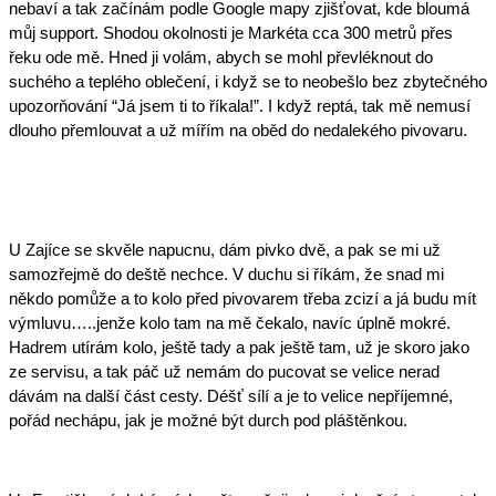
nebaví a tak začínám podle Google mapy zjišťovat, kde bloumá 
můj support. Shodou okolnosti je Markéta cca 300 metrů přes 
řeku ode mě. Hned ji volám, abych se mohl převléknout do 
suchého a teplého oblečení, i když se to neobešlo bez zbytečného 
upozorňování “Já jsem ti to říkala!”. I když reptá, tak mě nemusí 
dlouho přemlouvat a už mířím na oběd do nedalekého pivovaru. 
U Zajíce se skvěle napucnu, dám pivko dvě, a pak se mi už 
samozřejmě do deště nechce. V duchu si říkám, že snad mi 
někdo pomůže a to kolo před pivovarem třeba zcizí a já budu mít 
výmluvu…..jenže kolo tam na mě čekalo, navíc úplně mokré. 
Hadrem utírám kolo, ještě tady a pak ještě tam, už je skoro jako 
ze servisu, a tak páč už nemám do pucovat se velice nerad 
dávám na další část cesty. Déšť sílí a je to velice nepříjemné, 
pořád nechápu, jak je možné být durch pod pláštěnkou. 