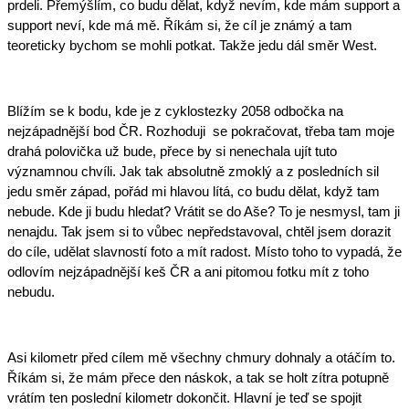
prdeli. Přemýšlím, co budu dělat, když nevím, kde mám support a 
support neví, kde má mě. Říkám si, že cíl je známý a tam 
teoreticky bychom se mohli potkat. Takže jedu dál směr West.
Blížím se k bodu, kde je z cyklostezky 2058 odbočka na 
nejzápadnější bod ČR. Rozhoduji  se pokračovat, třeba tam moje 
drahá polovička už bude, přece by si nenechala ujít tuto 
významnou chvíli. Jak tak absolutně zmoklý a z posledních sil 
jedu směr západ, pořád mi hlavou lítá, co budu dělat, když tam 
nebude. Kde ji budu hledat? Vrátit se do Aše? To je nesmysl, tam ji 
nenajdu. Tak jsem si to vůbec nepředstavoval, chtěl jsem dorazit 
do cíle, udělat slavností foto a mít radost. Místo toho to vypadá, že 
odlovím nejzápadnější keš ČR a ani pitomou fotku mít z toho 
nebudu.
Asi kilometr před cílem mě všechny chmury dohnaly a otáčím to. 
Říkám si, že mám přece den náskok, a tak se holt zítra potupně 
vrátím ten poslední kilometr dokončit. Hlavní je teď se spojit 