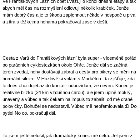
Ve Františkových Lázních opět uvažuji o konci dnešní etapy a tak 
abych měl čas na rozmyšlení odlovuji několik krabiček. Jenže 
mám dobrý čas a je to škoda zapíchnout někde v hospodě u piva 
a zítra s těžkejma nohama pokračovat zase v dešti.
Cesta z Varů do Františkových lázní byla super - víceméně pořád 
po parádních cyklostezkách okolo Ohře. Jenže dál se začíná 
terén zvedat, nohy dostávají zabrat a cesty pro bikery se mění na 
normální silnice. V Hazlově si volám s Markétou - ta zjišťuje, zda 
to dnes chci dojet až do konce - odpovídám, že nevím. Konec je 
relativně blízko (24 km vzdušnou čarou), ale jsem úplně mokrý, 
unavený a vůbec a tak čekám na impuls to zabalit  od mé drahé 
polovičky. Bohužel se nedostavil. Vůbec mě nepřemlouvala :D Do 
pytle! No co, pokračuji dál.
To jsem ještě netušil, jak dramatický konec mě čeká. Jel jsem z 