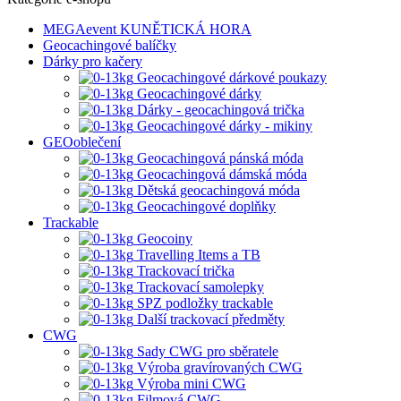
MEGAevent KUNĚTICKÁ HORA
Geocachingové balíčky
Dárky pro kačery
Geocachingové dárkové poukazy
Geocachingové dárky
Dárky - geocachingová trička
Geocachingové dárky - mikiny
GEOoblečení
Geocachingová pánská móda
Geocachingová dámská móda
Dětská geocachingová móda
Geocachingové doplňky
Trackable
Geocoiny
Travelling Items a TB
Trackovací trička
Trackovací samolepky
SPZ podložky trackable
Další trackovací předměty
CWG
Sady CWG pro sběratele
Výroba gravírovaných CWG
Výroba mini CWG
Filmová CWG