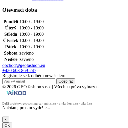
Otevírací doba
Pondělí
10:00 - 19:00
Úterý
10:00 - 19:00
Středa
10:00 - 19:00
Čtvrtek
10:00 - 19:00
Pátek
10:00 - 19:00
Sobota
zavřeno
Neděle
zavřeno
obchod@geofashion.eu
+420 603-869-247
Registrujte se k odběru newsletteru
Odebírat
© 2026 GEO fashion s.r.o. | Všechna práva vyhrazena
Další projekty:
geocaching.cz
·
mikisi.cz
·
pivkodomu.cz
·
aikod.cz
Načítám, prosím vydržte...
×
OK