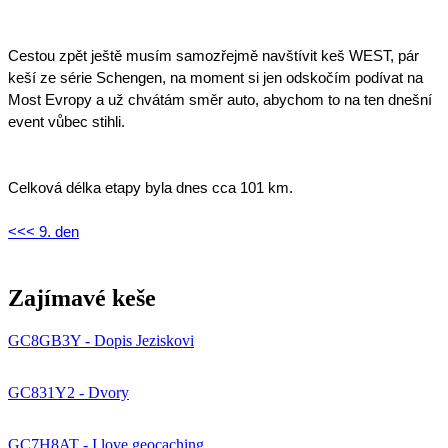
Cestou zpět ještě musím samozřejmě navštívit keš WEST, pár 
keší ze série Schengen, na moment si jen odskočím podívat na 
Most Evropy a už chvátám směr auto, abychom to na ten dnešní 
event vůbec stihli. 
Celková délka etapy byla dnes cca 101 km.
<<< 9. den
Zajímavé keše
GC8GB3Y - Dopis Jeziskovi
GC831Y2 - Dvory
GC7H8AT - I love geocaching