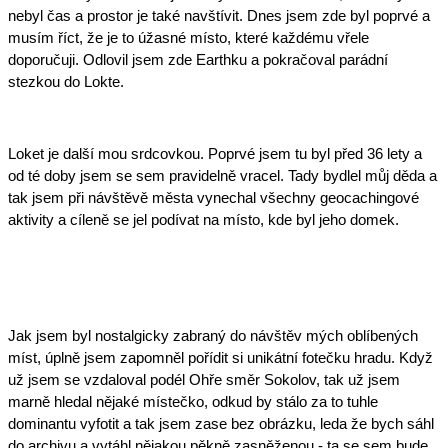
nebyl čas a prostor je také navštívit. Dnes jsem zde byl poprvé a 
musím říct, že je to úžasné místo, které každému vřele 
doporučuji. Odlovil jsem zde Earthku a pokračoval parádní 
stezkou do Lokte.
Loket je další mou srdcovkou. Poprvé jsem tu byl před 36 lety a 
od té doby jsem se sem pravidelně vracel. Tady bydlel můj děda a 
tak jsem při návštěvě města vynechal všechny geocachingové 
aktivity a cíleně se jel podívat na místo, kde byl jeho domek. 
Jak jsem byl nostalgicky zabraný do návštěv mých oblíbených 
míst, úplně jsem zapomněl pořídit si unikátní fotečku hradu. Když 
už jsem se vzdaloval podél Ohře směr Sokolov, tak už jsem 
marně hledal nějaké místečko, odkud by stálo za to tuhle 
dominantu vyfotit a tak jsem zase bez obrázku, leda že bych sáhl 
do archivu a vytáhl nějakou pěkně zasněženou - ta se sem bude 