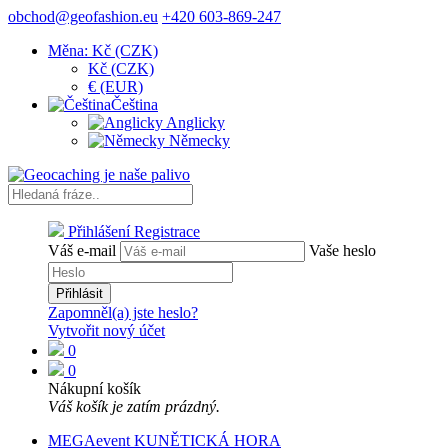
obchod@geofashion.eu
+420 603-869-247
Měna: Kč (CZK)
Kč (CZK)
€ (EUR)
Čeština
Anglicky
Německy
Přihlášení
Registrace
Váš e-mail
Vaše heslo
Přihlásit
Zapomněl(a) jste heslo?
Vytvořit nový účet
0
0
Nákupní košík
Váš košík je zatím prázdný.
MEGAevent KUNĚTICKÁ HORA