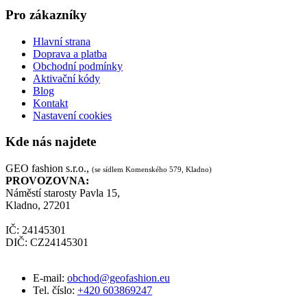
Pro zákazníky
Hlavní strana
Doprava a platba
Obchodní podmínky
Aktivační kódy
Blog
Kontakt
Nastavení cookies
Kde nás najdete
GEO fashion s.r.o.,
(se sídlem Komenského 579, Kladno)
PROVOZOVNA:
Náměstí starosty Pavla 15,
Kladno, 27201
IČ: 24145301
DIČ: CZ24145301
E-mail:
obchod@geofashion.eu
Tel. číslo:
+420 603869247