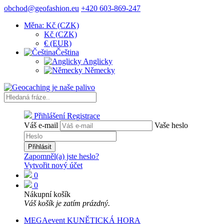
obchod@geofashion.eu
+420 603-869-247
Měna: Kč (CZK)
Kč (CZK)
€ (EUR)
Čeština
Anglicky
Německy
Přihlášení
Registrace
Váš e-mail
Vaše heslo
Přihlásit
Zapomněl(a) jste heslo?
Vytvořit nový účet
0
0
Nákupní košík
Váš košík je zatím prázdný.
MEGAevent KUNĚTICKÁ HORA