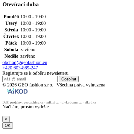
Otevírací doba
Pondělí
10:00 - 19:00
Úterý
10:00 - 19:00
Středa
10:00 - 19:00
Čtvrtek
10:00 - 19:00
Pátek
10:00 - 19:00
Sobota
zavřeno
Neděle
zavřeno
obchod@geofashion.eu
+420 603-869-247
Registrujte se k odběru newsletteru
Odebírat
© 2026 GEO fashion s.r.o. | Všechna práva vyhrazena
Další projekty:
geocaching.cz
·
mikisi.cz
·
pivkodomu.cz
·
aikod.cz
Načítám, prosím vydržte...
×
OK