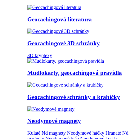
Geocachingová literatura
Geocachingové 3D schránky
3D kryptexy
Mudlokarty, geocachingová pravidla
Geocachingové schránky a krabičky
Neodymové magnety
Kulaté Nd magnety
Neodymové háčky
Hranaté Nd
magnety
Neodymové tyče
Neodymové kostky