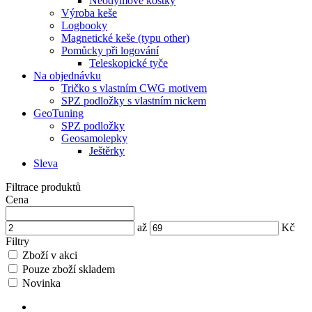
Neodymové kostky
Výroba keše
Logbooky
Magnetické keše (typu other)
Pomůcky při logování
Teleskopické tyče
Na objednávku
Tričko s vlastním CWG motivem
SPZ podložky s vlastním nickem
GeoTuning
SPZ podložky
Geosamolepky
Ještěrky
Sleva
Filtrace produktů
Cena
až
Kč
Filtry
Zboží v akci
Pouze zboží skladem
Novinka