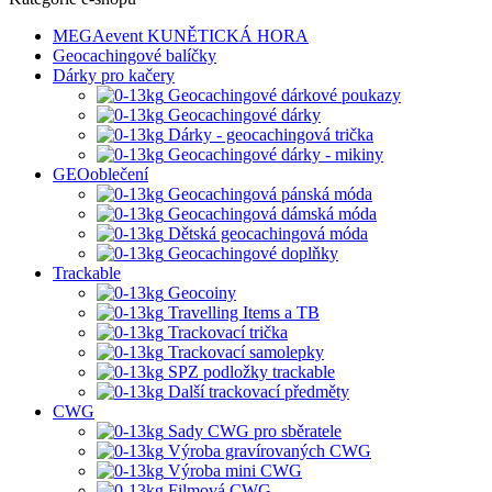
MEGAevent KUNĚTICKÁ HORA
Geocachingové balíčky
Dárky pro kačery
Geocachingové dárkové poukazy
Geocachingové dárky
Dárky - geocachingová trička
Geocachingové dárky - mikiny
GEOoblečení
Geocachingová pánská móda
Geocachingová dámská móda
Dětská geocachingová móda
Geocachingové doplňky
Trackable
Geocoiny
Travelling Items a TB
Trackovací trička
Trackovací samolepky
SPZ podložky trackable
Další trackovací předměty
CWG
Sady CWG pro sběratele
Výroba gravírovaných CWG
Výroba mini CWG
Filmová CWG