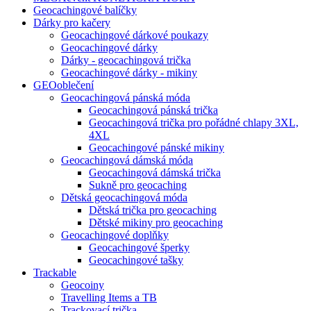
Geocachingové balíčky
Dárky pro kačery
Geocachingové dárkové poukazy
Geocachingové dárky
Dárky - geocachingová trička
Geocachingové dárky - mikiny
GEOoblečení
Geocachingová pánská móda
Geocachingová pánská trička
Geocachingová trička pro pořádné chlapy 3XL,
4XL
Geocachingové pánské mikiny
Geocachingová dámská móda
Geocachingová dámská trička
Sukně pro geocaching
Dětská geocachingová móda
Dětská trička pro geocaching
Dětské mikiny pro geocaching
Geocachingové doplňky
Geocachingové šperky
Geocachingové tašky
Trackable
Geocoiny
Travelling Items a TB
Trackovací trička