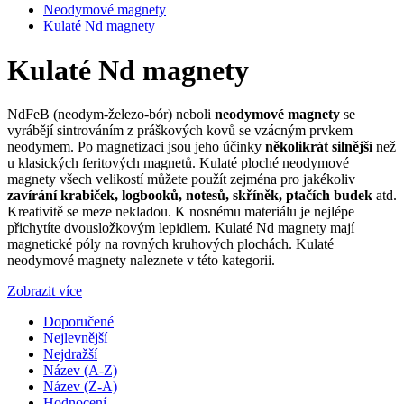
Neodymové magnety
Kulaté Nd magnety
Kulaté Nd magnety
NdFeB (neodym-železo-bór) neboli
neodymové magnety
se
vyrábějí sintrováním z práškových kovů se vzácným prvkem
neodymem. Po magnetizaci jsou jeho účinky
několikrát silnější
než
u klasických feritových magnetů. Kulaté ploché neodymové
magnety všech velikostí můžete použít zejména pro jakékoliv
zavírání krabiček, logbooků, notesů, skříněk, ptačích budek
atd.
Kreativitě se meze nekladou. K nosnému materiálu je nejlépe
přichytíte dvousložkovým lepidlem. Kulaté Nd magnety mají
magnetické póly na rovných kruhových plochách. Kulaté
neodymové magnety naleznete v této kategorii.
Zobrazit více
Doporučené
Nejlevnější
Nejdražší
Název (A-Z)
Název (Z-A)
Hodnocení