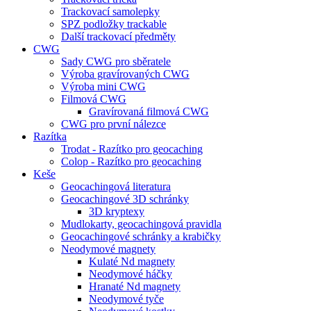
Trackovací samolepky
SPZ podložky trackable
Další trackovací předměty
CWG
Sady CWG pro sběratele
Výroba gravírovaných CWG
Výroba mini CWG
Filmová CWG
Gravírovaná filmová CWG
CWG pro první nálezce
Razítka
Trodat - Razítko pro geocaching
Colop - Razítko pro geocaching
Keše
Geocachingová literatura
Geocachingové 3D schránky
3D kryptexy
Mudlokarty, geocachingová pravidla
Geocachingové schránky a krabičky
Neodymové magnety
Kulaté Nd magnety
Neodymové háčky
Hranaté Nd magnety
Neodymové tyče