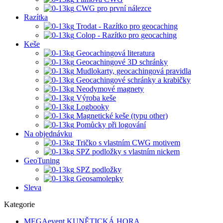
CWG pro první nálezce
Razítka
Trodat - Razítko pro geocaching
Colop - Razítko pro geocaching
Keše
Geocachingová literatura
Geocachingové 3D schránky
Mudlokarty, geocachingová pravidla
Geocachingové schránky a krabičky
Neodymové magnety
Výroba keše
Logbooky
Magnetické keše (typu other)
Pomůcky při logování
Na objednávku
Tričko s vlastním CWG motivem
SPZ podložky s vlastním nickem
GeoTuning
SPZ podložky
Geosamolepky
Sleva
Kategorie
MEGAevent KUNĚTICKÁ HORA