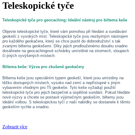
Teleskopické tyče
Teleskopické tyče pro geocaching: Ideální nástroj pro biltema keše
Objevte teleskopické tyče, které vám pomohou při hledání a sundávání
geokeší z vysokých míst. Teleskopické tyče jsou nezbytným nástrojem
pro každého geokačera, který se chce pustit do dobrodružství s tak
zvanými biltema geokešemi. Díky jejich prodlouženému dosahu snadno
dosáhnete na geocachingové schránky umístěné na stromech, sloupech
či jiných vyvýšených místech.
Biltema keše: Výzva pro zkušené geokačery
Biltema keše jsou speciálním typem geokeší, které jsou umístěny na
těžko dostupných místech, vysoko nad zemí a nepřístupné s jiným
vybavením vhodným pro T5 geokeše. Tyto keše vyžadují použití
teleskopické tyče pro jejich bezpečné a úspěšné sundání. Pokud hledáte
nové výzvy a chcete se postavit výjimečným geokeším, biltemy jsou
ideální volbou. S teleskopickou tyčí z naší nabídky se dostanete k těmto
geokeším rychle a snadno.
Zobrazit více