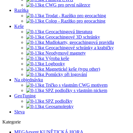
CWG pro první nálezce
Razítka
Trodat - Razítko pro geocaching
Colop - Razítko pro geocaching
Keše
Geocachingová literatura
Geocachingové 3D schránky
Mudlokarty, geocachingová pravidla
Geocachingové schránky a krabičky
Neodymové magnety
Výroba keše
Logbooky
Magnetické keše (typu other)
Pomůcky při logování
Na objednávku
Tričko s vlastním CWG motivem
SPZ podložky s vlastním nickem
GeoTuning
SPZ podložky
Geosamolepky
Sleva
Kategorie
MEGAevent KUNĚTICKÁ HORA