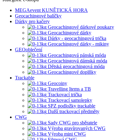
MEGAevent KUNĚTICKÁ HORA
Geocachingové balíčky
Dárky pro kačery
Geocachingové dárkové poukazy
Geocachingové dárky
Dárky - geocachingová trička
Geocachingové dárky - mikiny
GEOoblečení
Geocachingová pánská móda
Geocachingová dámská móda
Dětská geocachingová móda
Geocachingové doplňky
Trackable
Geocoiny
Travelling Items a TB
Trackovací trička
Trackovací samolepky
SPZ podložky trackable
Další trackovací předměty
CWG
Sady CWG pro sběratele
Výroba gravírovaných CWG
Výroba mini CWG
Filmová CWG