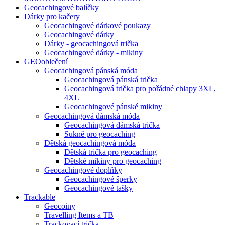
Geocachingové balíčky
Dárky pro kačery
Geocachingové dárkové poukazy
Geocachingové dárky
Dárky - geocachingová trička
Geocachingové dárky - mikiny
GEOoblečení
Geocachingová pánská móda
Geocachingová pánská trička
Geocachingová trička pro pořádné chlapy 3XL,
4XL
Geocachingové pánské mikiny
Geocachingová dámská móda
Geocachingová dámská trička
Sukně pro geocaching
Dětská geocachingová móda
Dětská trička pro geocaching
Dětské mikiny pro geocaching
Geocachingové doplňky
Geocachingové šperky
Geocachingové tašky
Trackable
Geocoiny
Travelling Items a TB
Trackovací trička