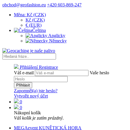
obchod@geofashion.eu
+420 603-869-247
Měna: Kč (CZK)
Kč (CZK)
€ (EUR)
Čeština
Anglicky
Německy
Přihlášení
Registrace
Váš e-mail
Vaše heslo
Přihlásit
Zapomněl(a) jste heslo?
Vytvořit nový účet
0
0
Nákupní košík
Váš košík je zatím prázdný.
MEGAevent KUNĚTICKÁ HORA