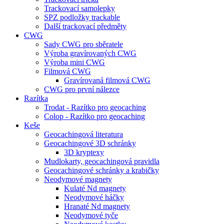
Trackovací samolepky
SPZ podložky trackable
Další trackovací předměty
CWG
Sady CWG pro sběratele
Výroba gravírovaných CWG
Výroba mini CWG
Filmová CWG
Gravírovaná filmová CWG
CWG pro první nálezce
Razítka
Trodat - Razítko pro geocaching
Colop - Razítko pro geocaching
Keše
Geocachingová literatura
Geocachingové 3D schránky
3D kryptexy
Mudlokarty, geocachingová pravidla
Geocachingové schránky a krabičky
Neodymové magnety
Kulaté Nd magnety
Neodymové háčky
Hranaté Nd magnety
Neodymové tyče