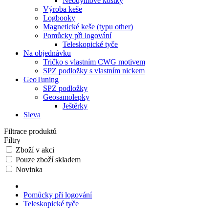
Neodymové kostky
Výroba keše
Logbooky
Magnetické keše (typu other)
Pomůcky při logování
Teleskopické tyče
Na objednávku
Tričko s vlastním CWG motivem
SPZ podložky s vlastním nickem
GeoTuning
SPZ podložky
Geosamolepky
Ještěrky
Sleva
Filtrace produktů
Filtry
Zboží v akci
Pouze zboží skladem
Novinka
Pomůcky při logování
Teleskopické tyče