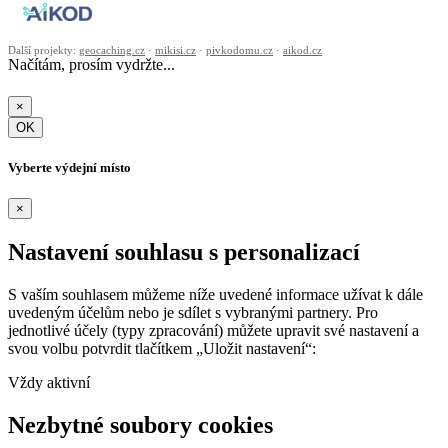
Další projekty:
geocaching.cz
·
mikisi.cz
·
pivkodomu.cz
·
aikod.cz
Načítám, prosím vydržte...
×
OK
Vyberte výdejní místo
×
Nastavení souhlasu s personalizací
S vaším souhlasem můžeme níže uvedené informace užívat k dále
uvedeným účelům nebo je sdílet s vybranými partnery. Pro
jednotlivé účely (typy zpracování) můžete upravit své nastavení a
svou volbu potvrdit tlačítkem „Uložit nastavení“:
Vždy aktivní
Nezbytné soubory cookies