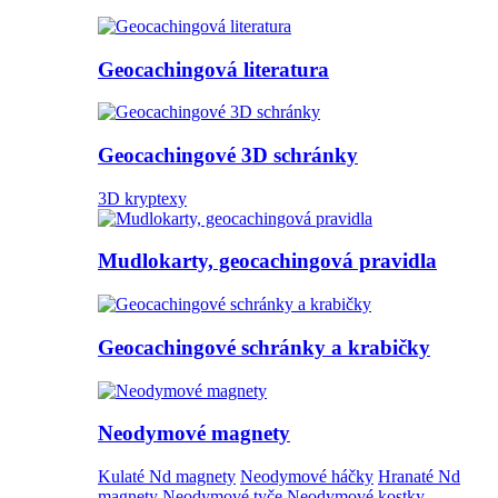
Geocachingová literatura
Geocachingové 3D schránky
3D kryptexy
Mudlokarty, geocachingová pravidla
Geocachingové schránky a krabičky
Neodymové magnety
Kulaté Nd magnety
Neodymové háčky
Hranaté Nd
magnety
Neodymové tyče
Neodymové kostky