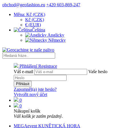
obchod@geofashion.eu
+420 603-869-247
Měna: Kč (CZK)
Kč (CZK)
€ (EUR)
Čeština
Anglicky
Německy
Přihlášení
Registrace
Váš e-mail
Vaše heslo
Přihlásit
Zapomněl(a) jste heslo?
Vytvořit nový účet
0
0
Nákupní košík
Váš košík je zatím prázdný.
MEGAevent KUNĚTICKÁ HORA