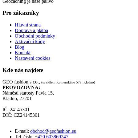
Geocaching je naše palivo
Pro zákazníky
Hlavní strana
Doprava a platba
Obchodní podmínky
Aktivační kódy
Blog
Kontakt
Nastavení cookies
Kde nás najdete
GEO fashion s.r.o.,
(se sídlem Komenského 579, Kladno)
PROVOZOVNA:
Náměstí starosty Pavla 15,
Kladno, 27201
IČ: 24145301
DIČ: CZ24145301
E-mail:
obchod@geofashion.eu
Tel. číslo:
+420 603869247