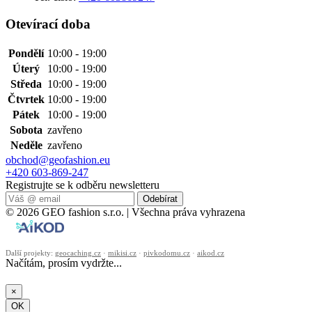
Otevírací doba
Pondělí
10:00 - 19:00
Úterý
10:00 - 19:00
Středa
10:00 - 19:00
Čtvrtek
10:00 - 19:00
Pátek
10:00 - 19:00
Sobota
zavřeno
Neděle
zavřeno
obchod@geofashion.eu
+420 603-869-247
Registrujte se k odběru newsletteru
Odebírat
© 2026 GEO fashion s.r.o. | Všechna práva vyhrazena
Další projekty:
geocaching.cz
·
mikisi.cz
·
pivkodomu.cz
·
aikod.cz
Načítám, prosím vydržte...
×
OK