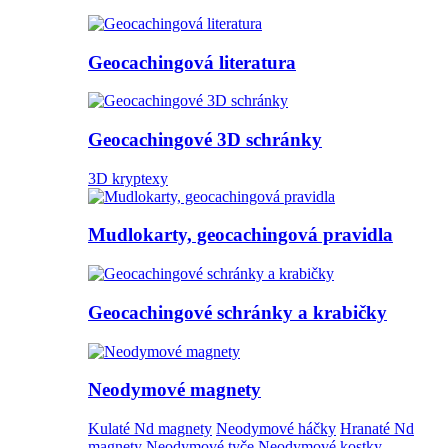
Geocachingová literatura
Geocachingové 3D schránky
3D kryptexy
Mudlokarty, geocachingová pravidla
Geocachingové schránky a krabičky
Neodymové magnety
Kulaté Nd magnety
Neodymové háčky
Hranaté Nd
magnety
Neodymové tyče
Neodymové kostky