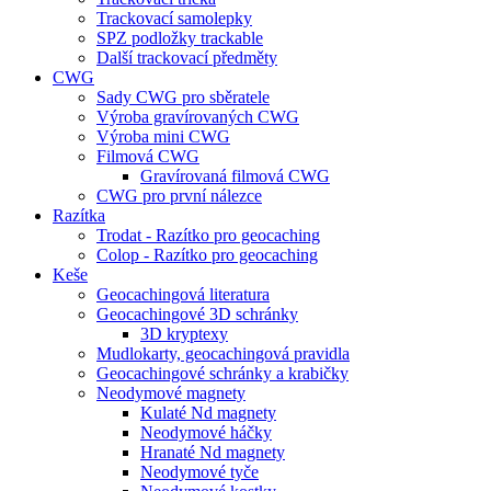
Trackovací samolepky
SPZ podložky trackable
Další trackovací předměty
CWG
Sady CWG pro sběratele
Výroba gravírovaných CWG
Výroba mini CWG
Filmová CWG
Gravírovaná filmová CWG
CWG pro první nálezce
Razítka
Trodat - Razítko pro geocaching
Colop - Razítko pro geocaching
Keše
Geocachingová literatura
Geocachingové 3D schránky
3D kryptexy
Mudlokarty, geocachingová pravidla
Geocachingové schránky a krabičky
Neodymové magnety
Kulaté Nd magnety
Neodymové háčky
Hranaté Nd magnety
Neodymové tyče