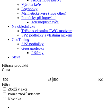
Neodymové kostky
Výroba keše
Logbooky
Magnetické keše (typu other)
Pomůcky při logování
Teleskopické tyče
Na objednávku
Tričko s vlastním CWG motivem
SPZ podložky s vlastním nickem
GeoTuning
SPZ podložky
Geosamolepky
Ještěrky
Sleva
Filtrace produktů
Cena
až
Kč
Filtry
Zboží v akci
Pouze zboží skladem
Novinka