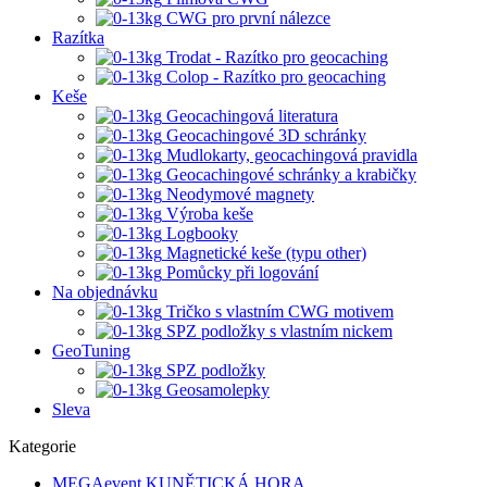
CWG pro první nálezce
Razítka
Trodat - Razítko pro geocaching
Colop - Razítko pro geocaching
Keše
Geocachingová literatura
Geocachingové 3D schránky
Mudlokarty, geocachingová pravidla
Geocachingové schránky a krabičky
Neodymové magnety
Výroba keše
Logbooky
Magnetické keše (typu other)
Pomůcky při logování
Na objednávku
Tričko s vlastním CWG motivem
SPZ podložky s vlastním nickem
GeoTuning
SPZ podložky
Geosamolepky
Sleva
Kategorie
MEGAevent KUNĚTICKÁ HORA