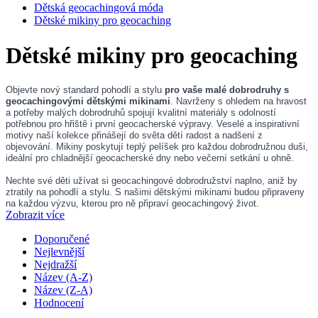
Dětská geocachingová móda
Dětské mikiny pro geocaching
Dětské mikiny pro geocaching
Objevte nový standard pohodlí a stylu 
pro vaše malé dobrodruhy s 
geocachingovými dětskými mikinami
. Navrženy s ohledem na hravost 
a potřeby malých dobrodruhů spojují kvalitní materiály s odolností 
potřebnou pro hřiště i první geocacherské výpravy. Veselé a inspirativní 
motivy naší kolekce přinášejí do světa dětí radost a nadšení z 
objevování. Mikiny poskytují teplý pelíšek pro každou dobrodružnou duši, 
ideální pro chladnější geocacherské dny nebo večerní setkání u ohně.
Nechte své děti užívat si geocachingové dobrodružství naplno, aniž by 
ztratily na pohodlí a stylu. S našimi dětskými mikinami budou připraveny 
na každou výzvu, kterou pro ně připraví geocachingový život.
Zobrazit více
Doporučené
Nejlevnější
Nejdražší
Název (A-Z)
Název (Z-A)
Hodnocení