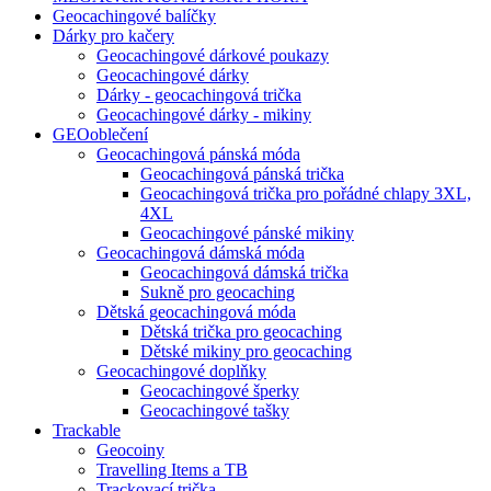
Geocachingové balíčky
Dárky pro kačery
Geocachingové dárkové poukazy
Geocachingové dárky
Dárky - geocachingová trička
Geocachingové dárky - mikiny
GEOoblečení
Geocachingová pánská móda
Geocachingová pánská trička
Geocachingová trička pro pořádné chlapy 3XL,
4XL
Geocachingové pánské mikiny
Geocachingová dámská móda
Geocachingová dámská trička
Sukně pro geocaching
Dětská geocachingová móda
Dětská trička pro geocaching
Dětské mikiny pro geocaching
Geocachingové doplňky
Geocachingové šperky
Geocachingové tašky
Trackable
Geocoiny
Travelling Items a TB
Trackovací trička