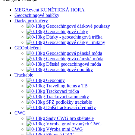
MEGAevent KUNĚTICKÁ HORA
Geocachingové balíčky
Dárky pro kačery
Geocachingové dárkové poukazy
Geocachingové dárky
Dárky - geocachingová trička
Geocachingové dárky - mikiny
GEOoblečení
Geocachingová pánská móda
Geocachingová dámská móda
Dětská geocachingová móda
Geocachingové doplňky
Trackable
Geocoiny
Travelling Items a TB
Trackovací trička
Trackovací samolepky
SPZ podložky trackable
Další trackovací předměty
CWG
Sady CWG pro sběratele
Výroba gravírovaných CWG
Výroba mini CWG
Filmová CWG