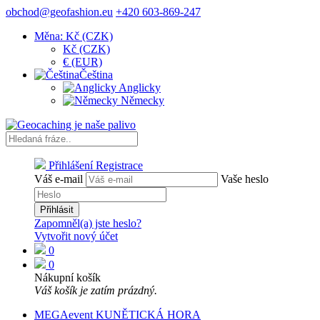
obchod@geofashion.eu
+420 603-869-247
Měna: Kč (CZK)
Kč (CZK)
€ (EUR)
Čeština
Anglicky
Německy
Přihlášení
Registrace
Váš e-mail
Vaše heslo
Přihlásit
Zapomněl(a) jste heslo?
Vytvořit nový účet
0
0
Nákupní košík
Váš košík je zatím prázdný.
MEGAevent KUNĚTICKÁ HORA