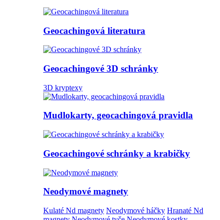
Geocachingová literatura
Geocachingové 3D schránky
3D kryptexy
Mudlokarty, geocachingová pravidla
Geocachingové schránky a krabičky
Neodymové magnety
Kulaté Nd magnety
Neodymové háčky
Hranaté Nd
magnety
Neodymové tyče
Neodymové kostky