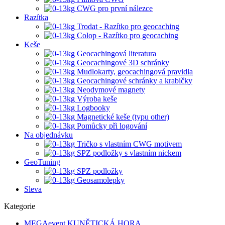
CWG pro první nálezce
Razítka
Trodat - Razítko pro geocaching
Colop - Razítko pro geocaching
Keše
Geocachingová literatura
Geocachingové 3D schránky
Mudlokarty, geocachingová pravidla
Geocachingové schránky a krabičky
Neodymové magnety
Výroba keše
Logbooky
Magnetické keše (typu other)
Pomůcky při logování
Na objednávku
Tričko s vlastním CWG motivem
SPZ podložky s vlastním nickem
GeoTuning
SPZ podložky
Geosamolepky
Sleva
Kategorie
MEGAevent KUNĚTICKÁ HORA