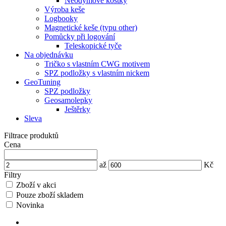
Neodymové kostky
Výroba keše
Logbooky
Magnetické keše (typu other)
Pomůcky při logování
Teleskopické tyče
Na objednávku
Tričko s vlastním CWG motivem
SPZ podložky s vlastním nickem
GeoTuning
SPZ podložky
Geosamolepky
Ještěrky
Sleva
Filtrace produktů
Cena
až
Kč
Filtry
Zboží v akci
Pouze zboží skladem
Novinka