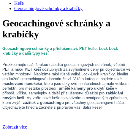
Keše
Geocachingové schránky a krabičky
Geocachingové schránky a
krabičky
Geocachingové schránky a příslušenství: PET keše, Lock-Lock
krabičky a další typy keší
Prozkoumejte naši širokou nabídku geocachingových schránek, včetně
PET a maxi PET keší
dostupných za zvýhodněné ceny při objednávce ve
větším množství. Nabízíme také různě velké Lock-Lock krabičky, ideální
pro každé geocachingové dobrodružství. V této kategorii najdete také
maskované nanokeše
, které jsou díky své nenápadnosti a malé velikosti
perfektní pro městské prostředí,
umělé kameny pro ukrytí keše
v
přírodě, víčka, samolepky a další příslušenství důležité pro
zakládání
nových keší
.
Vytvořte nové keše inovativním a nenápadným způsobem,
které zvýší
zážitek z geocachingu
pro všechny geocachingové hráče.
Objednávejte hned a začněte s přípravou vaší další keše!
Zobrazit více