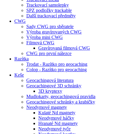
Trackovací samolepky
SPZ podložky trackable
Další trackovací předměty
CWG
Sady CWG pro sběratele
Výroba gravírovaných CWG
Výroba mini CWG
Filmová CWG
Gravírovaná filmová CWG
CWG pro první nálezce
Razítka
Trodat - Razítko pro geocaching
Colop - Razítko pro geocaching
Keše
Geocachingová literatura
Geocachingové 3D schránky
3D kryptexy
Mudlokarty, geocachingová pravidla
Geocachingové schránky a krabičky
Neodymové magnety
Kulaté Nd magnety
Neodymové háčky
Hranaté Nd magnety
Neodymové tyče