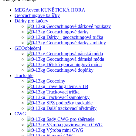
MEGAevent KUNĚTICKÁ HORA
Geocachingové balíčky
Dárky pro kačery
Geocachingové dárkové poukazy
Geocachingové dárky
Dárky - geocachingová trička
Geocachingové dárky - mikiny
GEOoblečení
Geocachingová pánská móda
Geocachingová dámská móda
Dětská geocachingová móda
Geocachingové doplňky
Trackable
Geocoiny
Travelling Items a TB
Trackovací trička
Trackovací samolepky
SPZ podložky trackable
Další trackovací předměty
CWG
Sady CWG pro sběratele
Výroba gravírovaných CWG
Výroba mini CWG
Filmová CWG