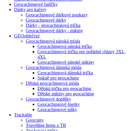
Geocachingové balíčky
Dárky pro kačery
Geocachingové dárkové poukazy
Geocachingové dárky
Dárky - geocachingová trička
Geocachingové dárky - mikiny
GEOoblečení
Geocachingová pánská móda
Geocachingová pánská trička
Geocachingová trička pro pořádné chlapy 3XL,
4XL
Geocachingové pánské mikiny
Geocachingová dámská móda
Geocachingová dámská trička
Sukně pro geocaching
Dětská geocachingová móda
Dětská trička pro geocaching
Dětské mikiny pro geocaching
Geocachingové doplňky
Geocachingové šperky
Geocachingové tašky
Trackable
Geocoiny
Travelling Items a TB
Trackovací trička