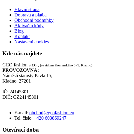
Hlavní strana
Doprava a platba
Obchodní podmínky
Aktivační kódy
Blog
Kontakt
Nastavení cookies
Kde nás najdete
GEO fashion s.r.o.,
(se sídlem Komenského 579, Kladno)
PROVOZOVNA:
Náměstí starosty Pavla 15,
Kladno, 27201
IČ: 24145301
DIČ: CZ24145301
E-mail:
obchod@geofashion.eu
Tel. číslo:
+420 603869247
Otevírací doba