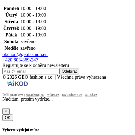
Pondělí
10:00 - 19:00
Úterý
10:00 - 19:00
Středa
10:00 - 19:00
Čtvrtek
10:00 - 19:00
Pátek
10:00 - 19:00
Sobota
zavřeno
Neděle
zavřeno
obchod@geofashion.eu
+420 603-869-247
Registrujte se k odběru newsletteru
Odebírat
© 2026 GEO fashion s.r.o. | Všechna práva vyhrazena
Další projekty:
geocaching.cz
·
mikisi.cz
·
pivkodomu.cz
·
aikod.cz
Načítám, prosím vydržte...
×
OK
Vyberte výdejní místo