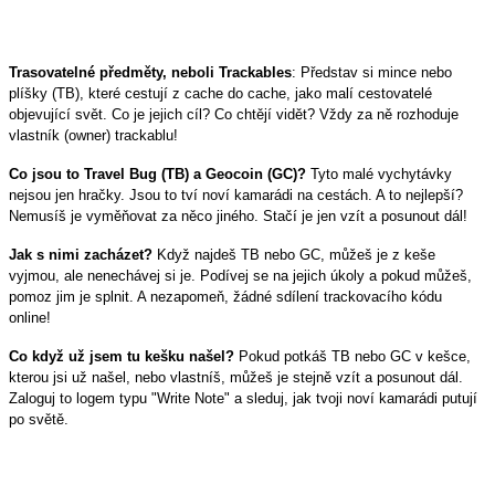
Trasovatelné předměty, neboli Trackables
: Představ si mince nebo
plíšky (TB), které cestují z cache do cache, jako malí cestovatelé
objevující svět. Co je jejich cíl? Co chtějí vidět? Vždy za ně rozhoduje
vlastník (owner) trackablu!
Co jsou to Travel Bug (TB) a Geocoin (GC)?
Tyto malé vychytávky
nejsou jen hračky. Jsou to tví noví kamarádi na cestách. A to nejlepší?
Nemusíš je vyměňovat za něco jiného. Stačí je jen vzít a posunout dál!
Jak s nimi zacházet?
Když najdeš TB nebo GC, můžeš je z keše
vyjmou, ale nenechávej si je. Podívej se na jejich úkoly a pokud můžeš,
pomoz jim je splnit. A nezapomeň, žádné sdílení trackovacího kódu
online!
Co když už jsem tu kešku našel?
Pokud potkáš TB nebo GC v kešce,
kterou jsi už našel, nebo vlastníš, můžeš je stejně vzít a posunout dál.
Zaloguj to logem typu "Write Note" a sleduj, jak tvoji noví kamarádi putují
po světě.