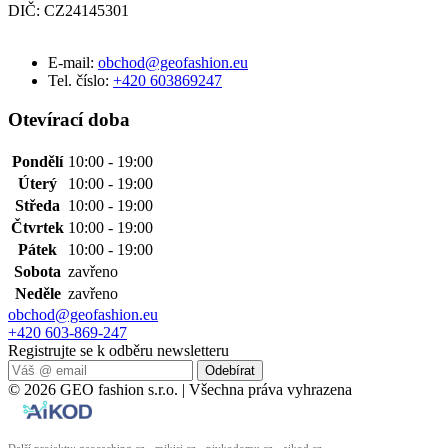
DIČ: CZ24145301
E-mail:
obchod@geofashion.eu
Tel. číslo:
+420 603869247
Otevírací doba
Pondělí
10:00 - 19:00
Úterý
10:00 - 19:00
Středa
10:00 - 19:00
Čtvrtek
10:00 - 19:00
Pátek
10:00 - 19:00
Sobota
zavřeno
Neděle
zavřeno
obchod@geofashion.eu
+420 603-869-247
Registrujte se k odběru newsletteru
Odebírat
© 2026 GEO fashion s.r.o. | Všechna práva vyhrazena
Další projekty:
geocaching.cz
·
mikisi.cz
·
pivkodomu.cz
·
aikod.cz