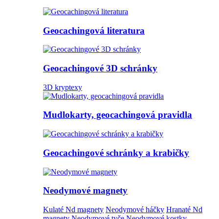
Geocachingová literatura
Geocachingové 3D schránky
3D kryptexy
Mudlokarty, geocachingová pravidla
Geocachingové schránky a krabičky
Neodymové magnety
Kulaté Nd magnety
Neodymové háčky
Hranaté Nd
magnety
Neodymové tyče
Neodymové kostky