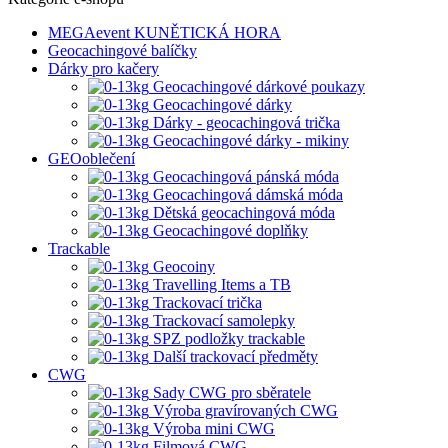
MEGAevent KUNĚTICKÁ HORA
Geocachingové balíčky
Dárky pro kačery
Geocachingové dárkové poukazy
Geocachingové dárky
Dárky - geocachingová trička
Geocachingové dárky - mikiny
GEOoblečení
Geocachingová pánská móda
Geocachingová dámská móda
Dětská geocachingová móda
Geocachingové doplňky
Trackable
Geocoiny
Travelling Items a TB
Trackovací trička
Trackovací samolepky
SPZ podložky trackable
Další trackovací předměty
CWG
Sady CWG pro sběratele
Výroba gravírovaných CWG
Výroba mini CWG
Filmová CWG