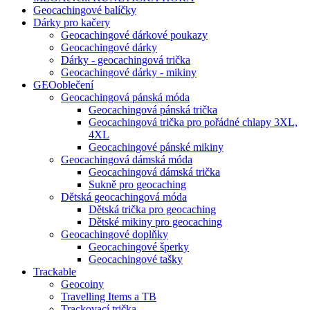
Geocachingové balíčky
Dárky pro kačery
Geocachingové dárkové poukazy
Geocachingové dárky
Dárky - geocachingová trička
Geocachingové dárky - mikiny
GEOoblečení
Geocachingová pánská móda
Geocachingová pánská trička
Geocachingová trička pro pořádné chlapy 3XL,
4XL
Geocachingové pánské mikiny
Geocachingová dámská móda
Geocachingová dámská trička
Sukně pro geocaching
Dětská geocachingová móda
Dětská trička pro geocaching
Dětské mikiny pro geocaching
Geocachingové doplňky
Geocachingové šperky
Geocachingové tašky
Trackable
Geocoiny
Travelling Items a TB
Trackovací trička