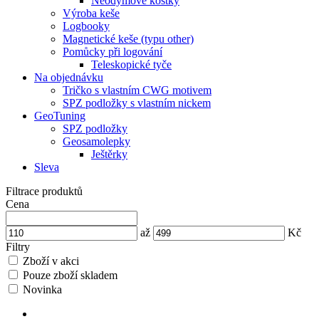
Neodymové kostky
Výroba keše
Logbooky
Magnetické keše (typu other)
Pomůcky při logování
Teleskopické tyče
Na objednávku
Tričko s vlastním CWG motivem
SPZ podložky s vlastním nickem
GeoTuning
SPZ podložky
Geosamolepky
Ještěrky
Sleva
Filtrace produktů
Cena
až
Kč
Filtry
Zboží v akci
Pouze zboží skladem
Novinka