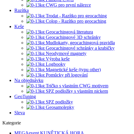
CWG pro první nálezce
Razítka
Trodat - Razítko pro geocaching
Colop - Razítko pro geocaching
Keše
Geocachingová literatura
Geocachingové 3D schránky
Mudlokarty, geocachingová pravidla
Geocachingové schránky a krabičky
Neodymové magnety
Výroba keše
Logbooky
Magnetické keše (typu other)
Pomůcky při logování
Na objednávku
Tričko s vlastním CWG motivem
SPZ podložky s vlastním nickem
GeoTuning
SPZ podložky
Geosamolepky
Sleva
Kategorie
MEGAevent KUNĚTICKÁ HORA