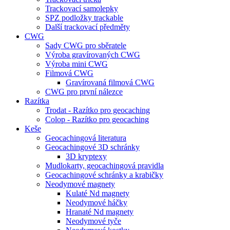
Trackovací samolepky
SPZ podložky trackable
Další trackovací předměty
CWG
Sady CWG pro sběratele
Výroba gravírovaných CWG
Výroba mini CWG
Filmová CWG
Gravírovaná filmová CWG
CWG pro první nálezce
Razítka
Trodat - Razítko pro geocaching
Colop - Razítko pro geocaching
Keše
Geocachingová literatura
Geocachingové 3D schránky
3D kryptexy
Mudlokarty, geocachingová pravidla
Geocachingové schránky a krabičky
Neodymové magnety
Kulaté Nd magnety
Neodymové háčky
Hranaté Nd magnety
Neodymové tyče