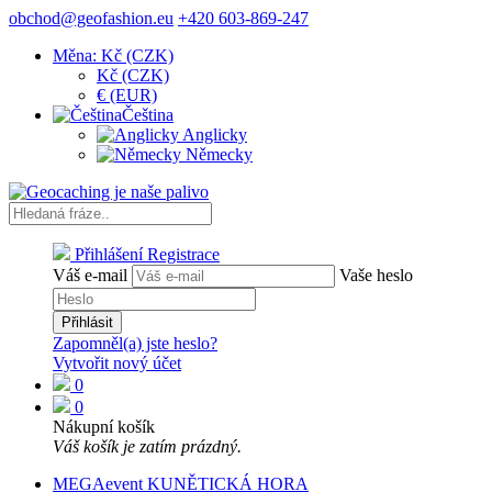
obchod@geofashion.eu
+420 603-869-247
Měna: Kč (CZK)
Kč (CZK)
€ (EUR)
Čeština
Anglicky
Německy
Přihlášení
Registrace
Váš e-mail
Vaše heslo
Přihlásit
Zapomněl(a) jste heslo?
Vytvořit nový účet
0
0
Nákupní košík
Váš košík je zatím prázdný.
MEGAevent KUNĚTICKÁ HORA