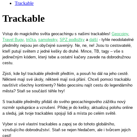
Trackable
Trackable
Vstup do magického světa geocachingu s našimi trackables!
Geocoiny
,
Travel Bugy
,
trička
,
samolepky
,
SPZ podložky
a
další
- tyhle neodolatelné
předměty nejsou jen obyčejné suvenýry. Ne, ne, ne! Jsou to cestovatelé,
kteří putují světem z jedné kešky do druhé. Mince, TB, tagy – vše s
jedinečným kódem, který tebe a ostatní kačery zavede na dobrodružnou
cestu.
Zjisti, kde byl trackable předmět předtím, a posuň ho dál na jeho cestě.
Některé mají své úkoly, některé mají svá přání. Chceš pomoci trackablu
navštívit všechny kontinenty? Nebo geocoinu najít cestu do legendárního
města? Staň se součástí téhle hry!
S trackable předměty přidáš do svého geocachingového zážitku nový
rozměr spolupráce a vzrušení. Přidej je do kešky, aktualizuj polohu online
a sleduj, jak tvoje trackables spojují lidi a místa po celém světě.
Vyber si své vlastní trackables a zapoj se do tohoto globálního,
vzrušujícího dobrodružství. Staň se nejen hledačem, ale i tvůrcem jejich
cest!