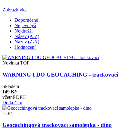
Zobrazit více
Doporučené
Nejlevnější
Nejdražší
Název (A-Z)
Název (Z-A)
Hodnocení
Novinka
TOP
WARNING I DO GEOCACHING - trackovací
Skladem
149 Kč
včetně DPH
Do košíku
TOP
Geocachingová trackovací samolepka - dino