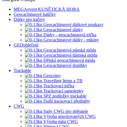
MEGAevent KUNĚTICKÁ HORA
Geocachingové balíčky
Dárky pro kačery
Geocachingové dárkové poukazy
Geocachingové dárky
Dárky - geocachingová trička
Geocachingové dárky - mikiny
GEOoblečení
Geocachingová pánská móda
Geocachingová dámská móda
Dětská geocachingová móda
Geocachingové doplňky
Trackable
Geocoiny
Travelling Items a TB
Trackovací trička
Trackovací samolepky
SPZ podložky trackable
Další trackovací předměty
CWG
Sady CWG pro sběratele
Výroba gravírovaných CWG
Výroba mini CWG
Filmová CWG