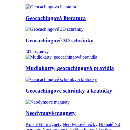
Geocachingová literatura
Geocachingové 3D schránky
3D kryptexy
Mudlokarty, geocachingová pravidla
Geocachingové schránky a krabičky
Neodymové magnety
Kulaté Nd magnety
Neodymové háčky
Hranaté Nd
magnety
Neodymové tyče
Neodymové kostky