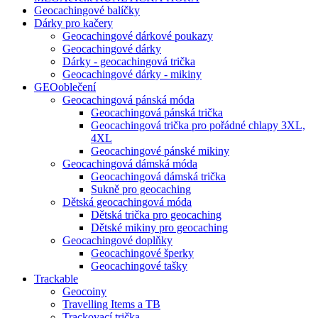
Geocachingové balíčky
Dárky pro kačery
Geocachingové dárkové poukazy
Geocachingové dárky
Dárky - geocachingová trička
Geocachingové dárky - mikiny
GEOoblečení
Geocachingová pánská móda
Geocachingová pánská trička
Geocachingová trička pro pořádné chlapy 3XL,
4XL
Geocachingové pánské mikiny
Geocachingová dámská móda
Geocachingová dámská trička
Sukně pro geocaching
Dětská geocachingová móda
Dětská trička pro geocaching
Dětské mikiny pro geocaching
Geocachingové doplňky
Geocachingové šperky
Geocachingové tašky
Trackable
Geocoiny
Travelling Items a TB
Trackovací trička