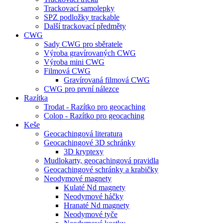
Trackovací samolepky
SPZ podložky trackable
Další trackovací předměty
CWG
Sady CWG pro sběratele
Výroba gravírovaných CWG
Výroba mini CWG
Filmová CWG
Gravírovaná filmová CWG
CWG pro první nálezce
Razítka
Trodat - Razítko pro geocaching
Colop - Razítko pro geocaching
Keše
Geocachingová literatura
Geocachingové 3D schránky
3D kryptexy
Mudlokarty, geocachingová pravidla
Geocachingové schránky a krabičky
Neodymové magnety
Kulaté Nd magnety
Neodymové háčky
Hranaté Nd magnety
Neodymové tyče