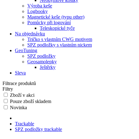
Neodymové kostky
Výroba keše
Logbooky
Magnetické keše (typu other)
Pomůcky při logování
Teleskopické tyče
Na objednávku
Tričko s vlastním CWG motivem
SPZ podložky s vlastním nickem
GeoTuning
SPZ podložky
Geosamolepky
Ještěrky
Sleva
Filtrace produktů
Filtry
Zboží v akci
Pouze zboží skladem
Novinka
Trackable
SPZ podložky trackable