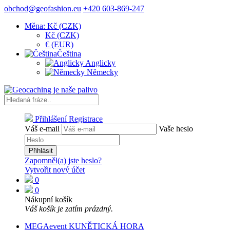
obchod@geofashion.eu
+420 603-869-247
Měna: Kč (CZK)
Kč (CZK)
€ (EUR)
Čeština
Anglicky
Německy
Přihlášení
Registrace
Váš e-mail
Vaše heslo
Přihlásit
Zapomněl(a) jste heslo?
Vytvořit nový účet
0
0
Nákupní košík
Váš košík je zatím prázdný.
MEGAevent KUNĚTICKÁ HORA