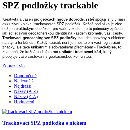
SPZ podložky trackable
Kreativita a vášeň pro
geocachingové dobrodružství
spojují síly v naší
exkluzivní kolekci trackovacích SPZ podložek. Každá podložka je více
než jen praktickým doplňkem pro vaše vozidlo – je to jedinečný způsob,
jak sdílet svou geocacherskou identitu na každém kilometru vaší cesty.
Trackovací geocachingové SPZ podložky
jsou designovány s ohledem
na styl a funkčnost. Každý kousek není jen nositelem vaší registrační
značky, ale také unikátním sledovatelným předmětem -
Trackables
, to
znamená, že každá podložka má
unikátní trackovací kód
, který
propojuje vaše cestování s geokačerskou komunitou.
Zobrazit více
Doporučené
Nejlevnější
Nejdražší
Název (A-Z)
Název (Z-A)
Hodnocení
Trackovací SPZ podložka s nickem