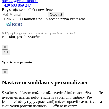
obchod@geofashion.eu
+420 603-869-247
Registrujte se k odběru newsletteru
Odebírat
© 2026 GEO fashion s.r.o. | Všechna práva vyhrazena
Další projekty:
geocaching.cz
·
mikisi.cz
·
pivkodomu.cz
·
aikod.cz
Načítám, prosím vydržte...
×
OK
Vyberte výdejní místo
×
Nastavení souhlasu s personalizací
S vaším souhlasem můžeme níže uvedené informace užívat k dále
uvedeným účelům nebo je sdílet s vybranými partnery. Pro
jednotlivé účely (typy zpracování) můžete upravit své nastavení a
svou volbu potvrdit tlačítkem „Uložit nastavení“: