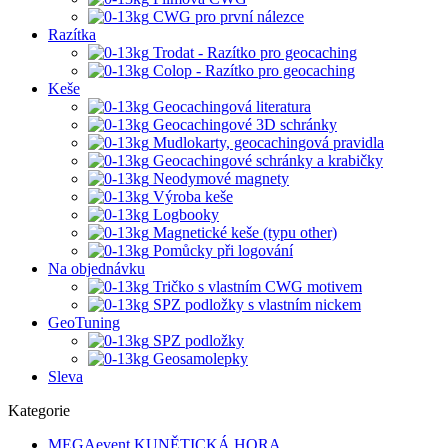
CWG pro první nálezce
Razítka
Trodat - Razítko pro geocaching
Colop - Razítko pro geocaching
Keše
Geocachingová literatura
Geocachingové 3D schránky
Mudlokarty, geocachingová pravidla
Geocachingové schránky a krabičky
Neodymové magnety
Výroba keše
Logbooky
Magnetické keše (typu other)
Pomůcky při logování
Na objednávku
Tričko s vlastním CWG motivem
SPZ podložky s vlastním nickem
GeoTuning
SPZ podložky
Geosamolepky
Sleva
Kategorie
MEGAevent KUNĚTICKÁ HORA