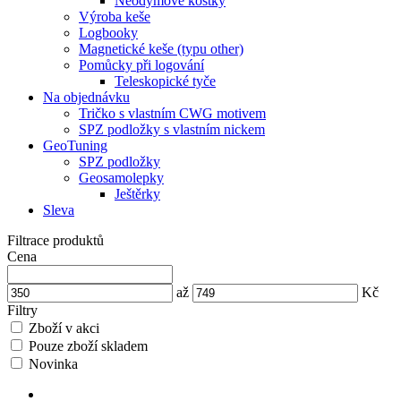
Neodymové kostky
Výroba keše
Logbooky
Magnetické keše (typu other)
Pomůcky při logování
Teleskopické tyče
Na objednávku
Tričko s vlastním CWG motivem
SPZ podložky s vlastním nickem
GeoTuning
SPZ podložky
Geosamolepky
Ještěrky
Sleva
Filtrace produktů
Cena
až
Kč
Filtry
Zboží v akci
Pouze zboží skladem
Novinka