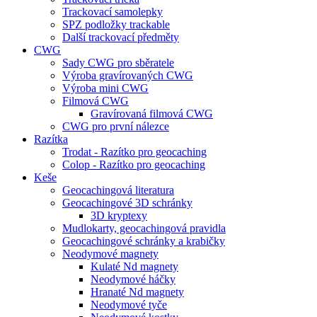
Trackovací samolepky
SPZ podložky trackable
Další trackovací předměty
CWG
Sady CWG pro sběratele
Výroba gravírovaných CWG
Výroba mini CWG
Filmová CWG
Gravírovaná filmová CWG
CWG pro první nálezce
Razítka
Trodat - Razítko pro geocaching
Colop - Razítko pro geocaching
Keše
Geocachingová literatura
Geocachingové 3D schránky
3D kryptexy
Mudlokarty, geocachingová pravidla
Geocachingové schránky a krabičky
Neodymové magnety
Kulaté Nd magnety
Neodymové háčky
Hranaté Nd magnety
Neodymové tyče