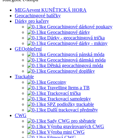
MEGAevent KUNĚTICKÁ HORA
Geocachingové balíčky
Dárky pro kačery
Geocachingové dárkové poukazy
Geocachingové dárky
Dárky - geocachingová trička
Geocachingové dárky - mikiny
GEOoblečení
Geocachingová pánská móda
Geocachingová dámská móda
Dětská geocachingová móda
Geocachingové doplňky
Trackable
Geocoiny
Travelling Items a TB
Trackovací trička
Trackovací samolepky
SPZ podložky trackable
Další trackovací předměty
CWG
Sady CWG pro sběratele
Výroba gravírovaných CWG
Výroba mini CWG
Filmová CWG