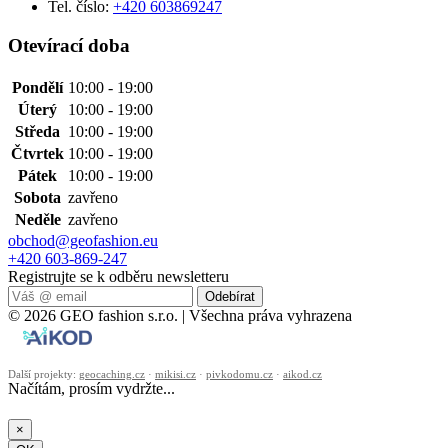
Tel. číslo:
+420 603869247
Otevírací doba
Pondělí
10:00 - 19:00
Úterý
10:00 - 19:00
Středa
10:00 - 19:00
Čtvrtek
10:00 - 19:00
Pátek
10:00 - 19:00
Sobota
zavřeno
Neděle
zavřeno
obchod@geofashion.eu
+420 603-869-247
Registrujte se k odběru newsletteru
Odebírat
© 2026 GEO fashion s.r.o. | Všechna práva vyhrazena
Další projekty:
geocaching.cz
·
mikisi.cz
·
pivkodomu.cz
·
aikod.cz
Načítám, prosím vydržte...
×