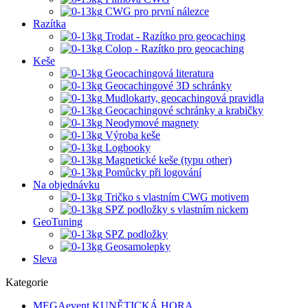
CWG pro první nálezce
Razítka
Trodat - Razítko pro geocaching
Colop - Razítko pro geocaching
Keše
Geocachingová literatura
Geocachingové 3D schránky
Mudlokarty, geocachingová pravidla
Geocachingové schránky a krabičky
Neodymové magnety
Výroba keše
Logbooky
Magnetické keše (typu other)
Pomůcky při logování
Na objednávku
Tričko s vlastním CWG motivem
SPZ podložky s vlastním nickem
GeoTuning
SPZ podložky
Geosamolepky
Sleva
Kategorie
MEGAevent KUNĚTICKÁ HORA