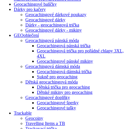
Geocachingové balíčky
Dárky pro kačery
Geocachingové dárkové poukazy
Geocachingové dárky
Dárky - geocachingová trička
Geocachingové dárky - mikiny
GEOoblečení
Geocachingová pánská móda
Geocachingová pánská trička
Geocachingová trička pro pořádné chlapy 3XL,
4XL
Geocachingové pánské mikiny
Geocachingová dámská móda
Geocachingová dámská trička
Sukně pro geocaching
Dětská geocachingová móda
Dětská trička pro geocaching
Dětské mikiny pro geocaching
Geocachingové doplňky
Geocachingové šperky
Geocachingové tašky
Trackable
Geocoiny
Travelling Items a TB
Trackovací trička