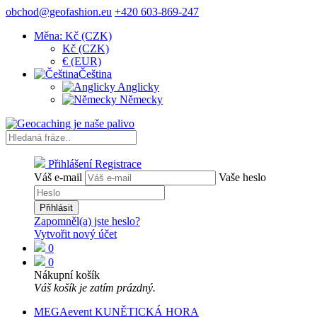
obchod@geofashion.eu
+420 603-869-247
Měna: Kč (CZK)
Kč (CZK)
€ (EUR)
Čeština
Anglicky
Německy
Přihlášení
Registrace
Váš e-mail
Vaše heslo
Přihlásit
Zapomněl(a) jste heslo?
Vytvořit nový účet
0
0
Nákupní košík
Váš košík je zatím prázdný.
MEGAevent KUNĚTICKÁ HORA