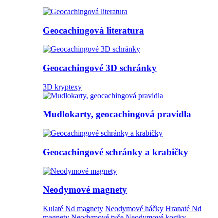
Geocachingová literatura
Geocachingové 3D schránky
3D kryptexy
Mudlokarty, geocachingová pravidla
Geocachingové schránky a krabičky
Neodymové magnety
Kulaté Nd magnety
Neodymové háčky
Hranaté Nd
magnety
Neodymové tyče
Neodymové kostky