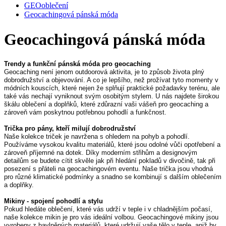
GEOoblečení
Geocachingová pánská móda
Geocachingová pánská móda
Trendy a funkční pánská móda pro geocaching
Geocaching není jenom outdoorová aktivita, je to způsob života plný 
dobrodružství a objevování. A co je lepšího, než prožívat tyto momenty v 
módních kouscích, které nejen že splňují praktické požadavky terénu, ale 
také vás nechají vyniknout svým osobitým stylem. U nás najdete širokou 
škálu oblečení a doplňků, které zdůrazní vaši vášeň pro geocaching a 
zároveň vám poskytnou potřebnou pohodlí a funkčnost.
Trička pro pány, kteří milují dobrodružství
Naše kolekce triček je navržena s ohledem na pohyb a pohodlí. 
Používáme vysokou kvalitu materiálů, které jsou odolné vůči opotřebení a 
zároveň příjemné na dotek. Díky moderním střihům a designovým 
detailům se budete cítit skvěle jak při hledání pokladů v divočině, tak při 
posezení s přáteli na geocachingovém eventu. Naše trička jsou vhodná 
pro různé klimatické podmínky a snadno se kombinují s dalším oblečením 
a doplňky.
Mikiny - spojení pohodlí a stylu
Pokud hledáte oblečení, které vás udrží v teple i v chladnějším počasí, 
naše kolekce mikin je pro vás ideální volbou. Geocachingové mikiny jsou 
vyrobeny z bavlněných materiálů, které udržují vaše tělo v teple, aniž by 