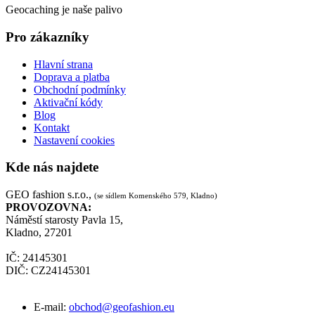
Geocaching je naše palivo
Pro zákazníky
Hlavní strana
Doprava a platba
Obchodní podmínky
Aktivační kódy
Blog
Kontakt
Nastavení cookies
Kde nás najdete
GEO fashion s.r.o.,
(se sídlem Komenského 579, Kladno)
PROVOZOVNA:
Náměstí starosty Pavla 15,
Kladno, 27201
IČ: 24145301
DIČ: CZ24145301
E-mail:
obchod@geofashion.eu