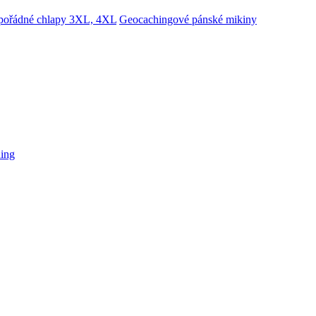
 pořádné chlapy 3XL, 4XL
Geocachingové pánské mikiny
hing