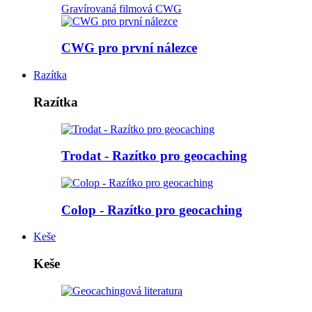
Gravírovaná filmová CWG
CWG pro první nálezce
Razítka
Razítka
Trodat - Razítko pro geocaching
Colop - Razítko pro geocaching
Keše
Keše