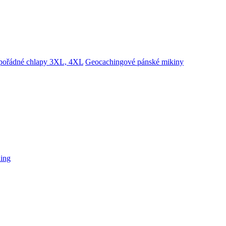
 pořádné chlapy 3XL, 4XL
Geocachingové pánské mikiny
hing