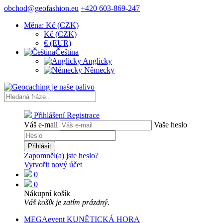
obchod@geofashion.eu
+420 603-869-247
Měna: Kč (CZK)
Kč (CZK)
€ (EUR)
Čeština
Anglicky
Německy
Přihlášení
Registrace
Váš e-mail
Vaše heslo
Přihlásit
Zapomněl(a) jste heslo?
Vytvořit nový účet
0
0
Nákupní košík
Váš košík je zatím prázdný.
MEGAevent KUNĚTICKÁ HORA