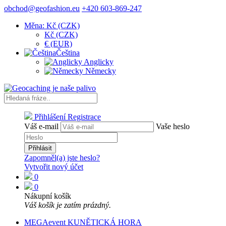
obchod@geofashion.eu
+420 603-869-247
Měna: Kč (CZK)
Kč (CZK)
€ (EUR)
Čeština
Anglicky
Německy
Přihlášení
Registrace
Váš e-mail
Vaše heslo
Přihlásit
Zapomněl(a) jste heslo?
Vytvořit nový účet
0
0
Nákupní košík
Váš košík je zatím prázdný.
MEGAevent KUNĚTICKÁ HORA