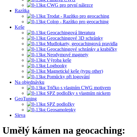
CWG pro první nálezce
Razítka
Trodat - Razítko pro geocaching
Colop - Razítko pro geocaching
Keše
Geocachingová literatura
Geocachingové 3D schránky
Mudlokarty, geocachingová pravidla
Geocachingové schránky a krabičky
Neodymové magnety
Výroba keše
Logbooky
Magnetické keše (typu other)
Pomůcky při logování
Na objednávku
Tričko s vlastním CWG motivem
SPZ podložky s vlastním nickem
GeoTuning
SPZ podložky
Geosamolepky
Sleva
Umělý kámen na geocaching: