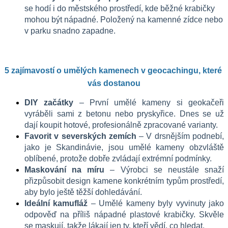
se hodí i do městského prostředí, kde běžné krabičky 
mohou být nápadné. Položený na kamenné zídce nebo 
v parku snadno zapadne.
5 zajímavostí o umělých kamenech v geocachingu, které 
vás dostanou
DIY začátky
 – První umělé kameny si geokačeři 
vyráběli sami z betonu nebo pryskyřice. Dnes se už 
dají koupit hotové, profesionálně zpracované varianty.
Favorit v severských zemích
 – V drsnějším podnebí, 
jako je Skandinávie, jsou umělé kameny obzvláště 
oblíbené, protože dobře zvládají extrémní podmínky.
Maskování na míru
 – Výrobci se neustále snaží 
přizpůsobit design kamene konkrétním typům prostředí, 
aby bylo ještě těžší dohledávání.
Ideální kamufláž
 – Umělé kameny byly vyvinuty jako 
odpověď na příliš nápadné plastové krabičky. Skvěle 
se maskují, takže lákají jen ty, kteří vědí, co hledat.