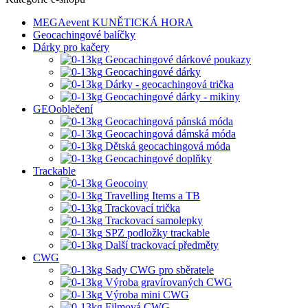
MEGAevent KUNĚTICKÁ HORA
Geocachingové balíčky
Dárky pro kačery
Geocachingové dárkové poukazy
Geocachingové dárky
Dárky - geocachingová trička
Geocachingové dárky - mikiny
GEOoblečení
Geocachingová pánská móda
Geocachingová dámská móda
Dětská geocachingová móda
Geocachingové doplňky
Trackable
Geocoiny
Travelling Items a TB
Trackovací trička
Trackovací samolepky
SPZ podložky trackable
Další trackovací předměty
CWG
Sady CWG pro sběratele
Výroba gravírovaných CWG
Výroba mini CWG
Filmová CWG