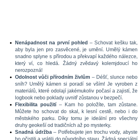
Nenápadnost na první pohled
 – Schovat kešku tak, 
aby byla jen pro zasvěcené, je umění. Umělý kámen 
snadno splyne s přírodou a překvapí každého nálezce, 
který ví, co hledá. Žádný zvědavý kolemjdoucí ho 
nerozpozná!
Odolnost vůči přírodním živlům
 – Déšť, slunce nebo 
sníh? Umělý kámen si poradí se vším! Je vyroben z 
materiálů, které odolají jakémukoliv počasí a zajistí, že 
logbook nebo poklady uvnitř zůstanou v bezpečí.
Flexibilita použití
 – Kam ho položíte, tam zůstane. 
Můžete ho schovat do skal, k lesní cestě, nebo i do 
městského parku. Díky tomu je ideální pro všechny 
druhy geokeší od tradičních až po mysterky.
Snadná údržba
 – Potřebujete jen trochu vody, abyste 
ho očistili a vrátili do původního stavu. Žádná speciální 