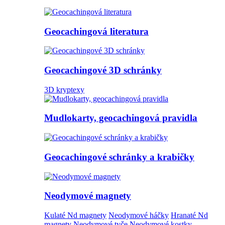
Geocachingová literatura
Geocachingové 3D schránky
3D kryptexy
Mudlokarty, geocachingová pravidla
Geocachingové schránky a krabičky
Neodymové magnety
Kulaté Nd magnety
Neodymové háčky
Hranaté Nd
magnety
Neodymové tyče
Neodymové kostky