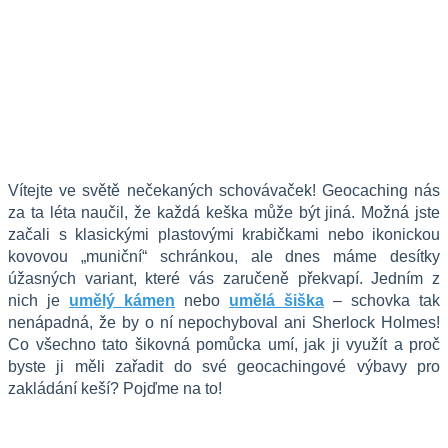
Vítejte ve světě nečekaných schovávaček! Geocaching nás 
za ta léta naučil, že každá keška může být jiná. Možná jste 
začali s klasickými plastovými krabičkami nebo ikonickou 
kovovou „muniční“ schránkou, ale dnes máme desítky 
úžasných variant, které vás zaručeně překvapí. Jedním z 
nich je 
umělý kámen
 nebo 
umělá šiška
 – schovka tak 
nenápadná, že by o ní nepochyboval ani Sherlock Holmes! 
Co všechno tato šikovná pomůcka umí, jak ji využít a proč 
byste ji měli zařadit do své geocachingové výbavy pro 
zakládání keší? Pojďme na to!