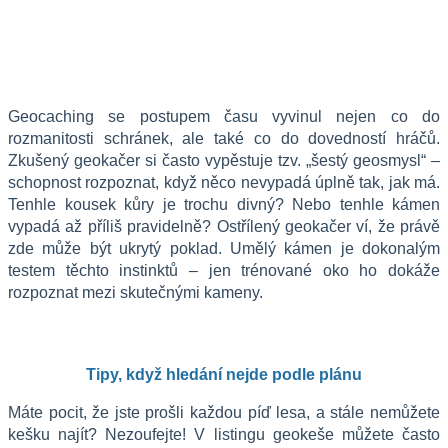
Geocaching se postupem času vyvinul nejen co do 
rozmanitosti schránek, ale také co do dovedností hráčů. 
Zkušený geokačer si často vypěstuje tzv. „šestý geosmysl“ – 
schopnost rozpoznat, když něco nevypadá úplně tak, jak má. 
Tenhle kousek kůry je trochu divný? Nebo tenhle kámen 
vypadá až příliš pravidelně? Ostřílený geokačer ví, že právě 
zde může být ukrytý poklad. Umělý kámen je dokonalým 
testem těchto instinktů – jen trénované oko ho dokáže 
rozpoznat mezi skutečnými kameny.
Tipy, když hledání nejde podle plánu
Máte pocit, že jste prošli každou píď lesa, a stále nemůžete 
kešku najít? Nezoufejte! V listingu geokeše můžete často 