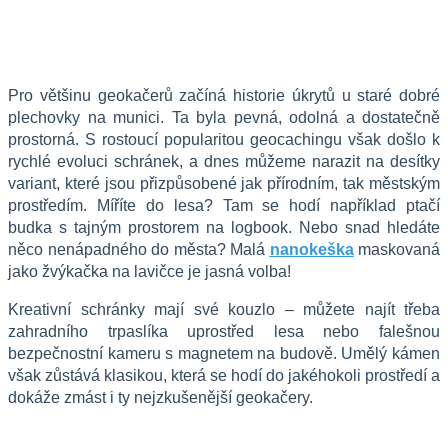
Pro většinu geokačerů začíná historie úkrytů u staré dobré 
plechovky na munici. Ta byla pevná, odolná a dostatečně 
prostorná. S rostoucí popularitou geocachingu však došlo k 
rychlé evoluci schránek, a dnes můžeme narazit na desítky 
variant, které jsou přizpůsobené jak přírodním, tak městským 
prostředím. Míříte do lesa? Tam se hodí například ptačí 
budka s tajným prostorem na logbook. Nebo snad hledáte 
něco nenápadného do města? Malá 
nanokeška
 maskovaná 
jako žvýkačka na lavičce je jasná volba!
Kreativní schránky mají své kouzlo – můžete najít třeba 
zahradního trpaslíka uprostřed lesa nebo falešnou 
bezpečnostní kameru s magnetem na budově. Umělý kámen 
však zůstává klasikou, která se hodí do jakéhokoli prostředí a 
dokáže zmást i ty nejzkušenější geokačery.