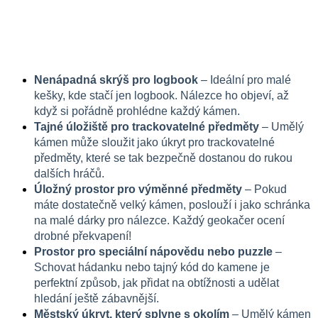
Nenápadná skrýš pro logbook
 – Ideální pro malé 
kešky, kde stačí jen logbook. Nálezce ho objeví, až 
když si pořádně prohlédne každý kámen.
Tajné úložiště pro trackovatelné předměty
 – Umělý 
kámen může sloužit jako úkryt pro trackovatelné 
předměty, které se tak bezpečně dostanou do rukou 
dalších hráčů.
Úložný prostor pro výměnné předměty
 – Pokud 
máte dostatečně velký kámen, poslouží i jako schránka 
na malé dárky pro nálezce. Každý geokačer ocení 
drobné překvapení!
Prostor pro speciální nápovědu nebo puzzle
 – 
Schovat hádanku nebo tajný kód do kamene je 
perfektní způsob, jak přidat na obtížnosti a udělat 
hledání ještě zábavnější.
Městský úkryt, který splyne s okolím
 – Umělý kámen 