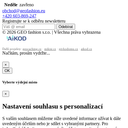
Neděle
zavřeno
obchod@geofashion.eu
+420 603-869-247
Registrujte se k odběru newsletteru
Odebírat
© 2026 GEO fashion s.r.o. | Všechna práva vyhrazena
Další projekty:
geocaching.cz
·
mikisi.cz
·
pivkodomu.cz
·
aikod.cz
Načítám, prosím vydržte...
×
OK
Vyberte výdejní místo
×
Nastavení souhlasu s personalizací
S vaším souhlasem můžeme níže uvedené informace užívat k dále
uvedeným účelům nebo je sdílet s vybranými partnery. Pro