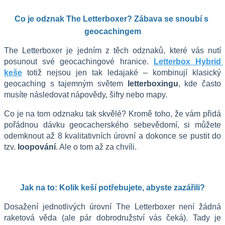
Co je odznak The Letterboxer? Zábava se snoubí s 
geocachingem
The Letterboxer je jedním z těch odznaků, které vás nutí 
posunout své geocachingové hranice. 
Letterbox Hybrid 
keše
 totiž nejsou jen tak ledajaké – kombinují klasický 
geocaching s tajemným světem 
letterboxingu
, kde často 
musíte následovat nápovědy, šifry nebo mapy.
Co je na tom odznaku tak skvělé? Kromě toho, že vám přidá 
pořádnou dávku geocacherského sebevědomí, si můžete 
odemknout až 8 kvalitativních úrovní a dokonce se pustit do 
tzv. 
loopování
. Ale o tom až za chvíli. 
Jak na to: Kolik keší potřebujete, abyste zazářili?
Dosažení jednotlivých úrovní The Letterboxer není žádná 
raketová věda (ale pár dobrodružství vás čeká). Tady je 