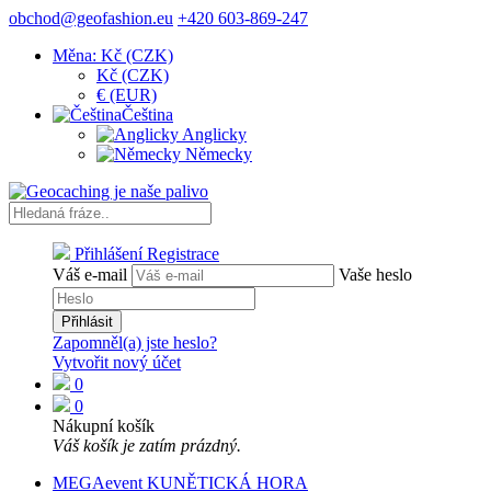
obchod@geofashion.eu
+420 603-869-247
Měna: Kč (CZK)
Kč (CZK)
€ (EUR)
Čeština
Anglicky
Německy
Přihlášení
Registrace
Váš e-mail
Vaše heslo
Přihlásit
Zapomněl(a) jste heslo?
Vytvořit nový účet
0
0
Nákupní košík
Váš košík je zatím prázdný.
MEGAevent KUNĚTICKÁ HORA