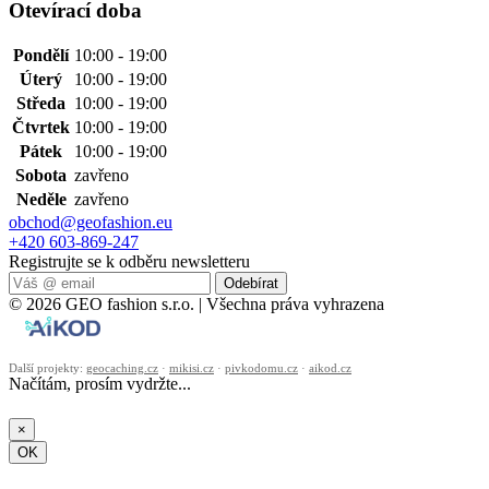
Otevírací doba
Pondělí
10:00 - 19:00
Úterý
10:00 - 19:00
Středa
10:00 - 19:00
Čtvrtek
10:00 - 19:00
Pátek
10:00 - 19:00
Sobota
zavřeno
Neděle
zavřeno
obchod@geofashion.eu
+420 603-869-247
Registrujte se k odběru newsletteru
Odebírat
© 2026 GEO fashion s.r.o. | Všechna práva vyhrazena
Další projekty:
geocaching.cz
·
mikisi.cz
·
pivkodomu.cz
·
aikod.cz
Načítám, prosím vydržte...
×
OK