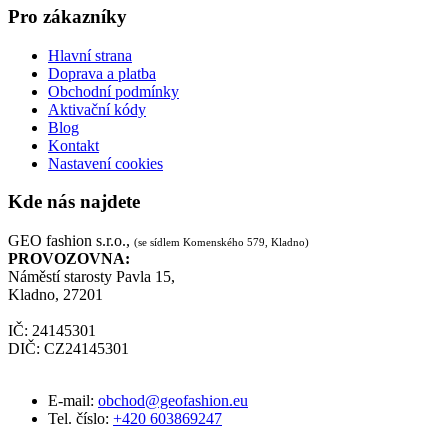
Pro zákazníky
Hlavní strana
Doprava a platba
Obchodní podmínky
Aktivační kódy
Blog
Kontakt
Nastavení cookies
Kde nás najdete
GEO fashion s.r.o.,
(se sídlem Komenského 579, Kladno)
PROVOZOVNA:
Náměstí starosty Pavla 15,
Kladno, 27201
IČ: 24145301
DIČ: CZ24145301
E-mail:
obchod@geofashion.eu
Tel. číslo:
+420 603869247