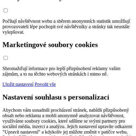
Počítají návštěvnost webu a sběrem anonymních statistik umožňují
provozovateli lépe pochopit své návštěvníky a stránky tak neustále
vylepšovat.
Marketingové soubory cookies
Shromažďují informace pro lepší přizpůsobení reklamy vašim
zájmům, a to na těchto webových stránkách i mimo ně.
Uložit nastavení
Povolit vše
Nastavení souhlasu s personalizací
Abychom vám usnadnili procházení stránek, nabídli přizpůsobený
obsah nebo reklamu a mohli anonymně analyzovat návštěvnost,
využíváme soubory cookies, které sdílíme se svými partnery pro
sociální média, inzerci a analýzu. Jejich nastavení upravíte odkazem
"Upravit nastavení" a kdykoliv jej můžete změnit v patičce webu.