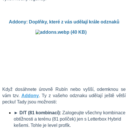
Addony: Doplňky, které z vás udělají krále odznaků
Když dosáhnete úrovně Rubín nebo vyšší, odemknou se 
vám tzv. 
Addony
. Ty z vašeho odznaku udělají ještě větší 
pecku! Tady jsou možnosti:
► D/T (81 kombinací):
 Zalogeujte všechny kombinace 
obtížnosti a terénu (81 políček) jen s Letterbox Hybrid 
kešemi. Tohle je level profík. 