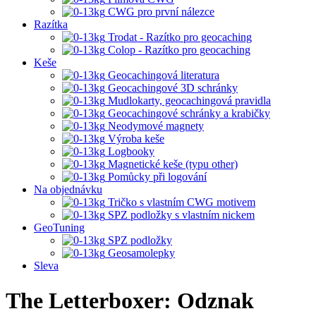
CWG pro první nálezce
Razítka
Trodat - Razítko pro geocaching
Colop - Razítko pro geocaching
Keše
Geocachingová literatura
Geocachingové 3D schránky
Mudlokarty, geocachingová pravidla
Geocachingové schránky a krabičky
Neodymové magnety
Výroba keše
Logbooky
Magnetické keše (typu other)
Pomůcky při logování
Na objednávku
Tričko s vlastním CWG motivem
SPZ podložky s vlastním nickem
GeoTuning
SPZ podložky
Geosamolepky
Sleva
The Letterboxer: Odznak