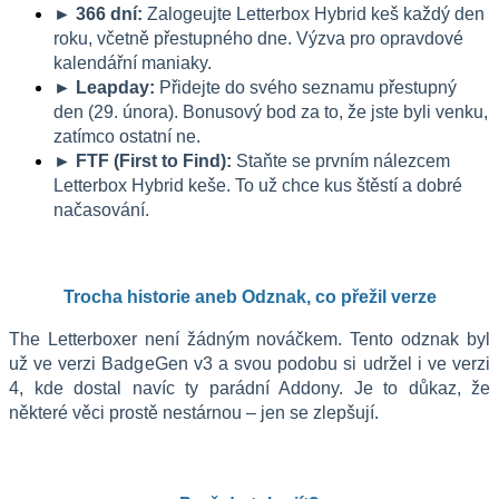
► 366 dní:
 Zalogeujte Letterbox Hybrid keš každý den 
roku, včetně přestupného dne. Výzva pro opravdové 
kalendářní maniaky. 
► Leapday:
 Přidejte do svého seznamu přestupný 
den (29. února). Bonusový bod za to, že jste byli venku, 
zatímco ostatní ne. 
► FTF (First to Find):
 Staňte se prvním nálezcem 
Letterbox Hybrid keše. To už chce kus štěstí a dobré 
načasování. 
Trocha historie aneb Odznak, co přežil verze
The Letterboxer není žádným nováčkem. Tento odznak byl 
už ve verzi BadgeGen v3 a svou podobu si udržel i ve verzi 
4, kde dostal navíc ty parádní Addony. Je to důkaz, že 
některé věci prostě nestárnou – jen se zlepšují. 