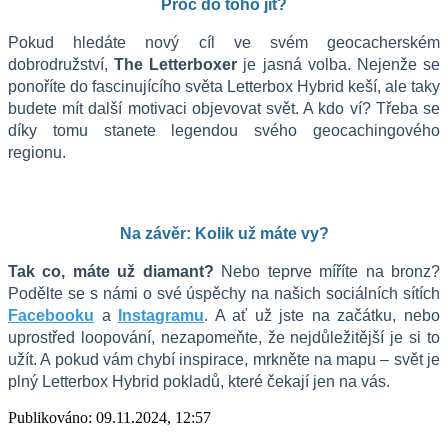
Proč do toho jít?
Pokud hledáte nový cíl ve svém geocacherském 
dobrodružství, 
The Letterboxer
 je jasná volba. Nejenže se 
ponoříte do fascinujícího světa Letterbox Hybrid keší, ale taky 
budete mít další motivaci objevovat svět. A kdo ví? Třeba se 
díky tomu stanete legendou svého geocachingového 
regionu.
Na závěr: Kolik už máte vy?
Tak co, máte už diamant?
 Nebo teprve míříte na bronz? 
Podělte se s námi o své úspěchy na našich sociálních sítích 
Facebooku
 a 
Instagramu
. A ať už jste na začátku, nebo 
uprostřed loopování, nezapomeňte, že nejdůležitější je si to 
užít. A pokud vám chybí inspirace, mrkněte na mapu – svět je 
plný Letterbox Hybrid pokladů, které čekají jen na vás. 
Publikováno: 09.11.2024, 12:57