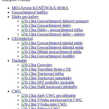
MEGAevent KUNĚTICKÁ HORA
Geocachingové balíčky
Dárky pro kačery
Geocachingové dárkové poukazy
Geocachingové dárky
Dárky - geocachingová trička
Geocachingové dárky - mikiny
GEOoblečení
Geocachingová pánská móda
Geocachingová dámská móda
Dětská geocachingová móda
Geocachingové doplňky
Trackable
Geocoiny
Travelling Items a TB
Trackovací trička
Trackovací samolepky
SPZ podložky trackable
Další trackovací předměty
CWG
Sady CWG pro sběratele
Výroba gravírovaných CWG
Výroba mini CWG
Filmová CWG