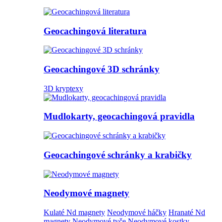
Geocachingová literatura
Geocachingové 3D schránky
3D kryptexy
Mudlokarty, geocachingová pravidla
Geocachingové schránky a krabičky
Neodymové magnety
Kulaté Nd magnety
Neodymové háčky
Hranaté Nd
magnety
Neodymové tyče
Neodymové kostky