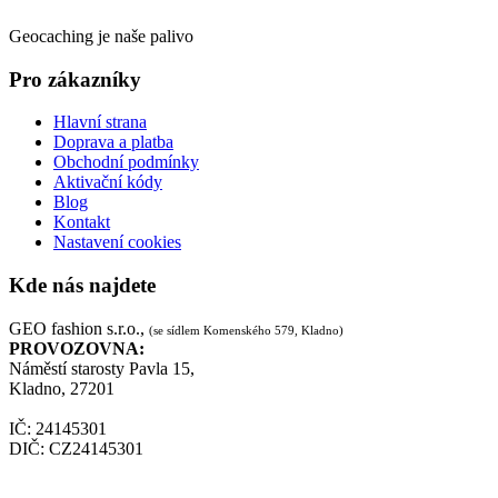
Geocaching je naše palivo
Pro zákazníky
Hlavní strana
Doprava a platba
Obchodní podmínky
Aktivační kódy
Blog
Kontakt
Nastavení cookies
Kde nás najdete
GEO fashion s.r.o.,
(se sídlem Komenského 579, Kladno)
PROVOZOVNA:
Náměstí starosty Pavla 15,
Kladno, 27201
IČ: 24145301
DIČ: CZ24145301