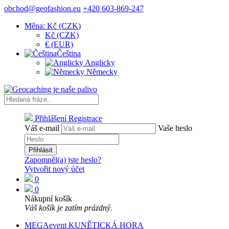
obchod@geofashion.eu
+420 603-869-247
Měna: Kč (CZK)
Kč (CZK)
€ (EUR)
Čeština
Anglicky
Německy
Přihlášení
Registrace
Váš e-mail
Vaše heslo
Přihlásit
Zapomněl(a) jste heslo?
Vytvořit nový účet
0
0
Nákupní košík
Váš košík je zatím prázdný.
MEGAevent KUNĚTICKÁ HORA