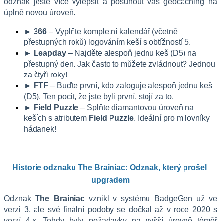
odznak ještě více vylepšit a posunout váš geocaching na 
úplně novou úroveň.
► 366
 – Vyplňte kompletní kalendář (včetně 
přestupných roků) logováním keší s obtížností 5.
► Leapday
 – Najděte alespoň jednu keš (D5) na 
přestupný den. Jak často to můžete zvládnout? Jednou 
za čtyři roky!
► FTF
 – Buďte první, kdo zaloguje alespoň jednu keš 
(D5). Ten pocit, že jste byli první, stojí za to.
► Field Puzzle
 – Splňte diamantovou úroveň na 
keších s atributem 
Field Puzzle
. Ideální pro milovníky 
hádanek!
Historie odznaku The Brainiac: Odznak, který prošel 
upgradem
Odznak 
The Brainiac
 vznikl v systému BadgeGen už ve 
verzi 3, ale své finální podoby se dočkal až v roce 2020 s 
verzí 4.x. Tehdy byly požadavky na vyšší úrovně téměř 