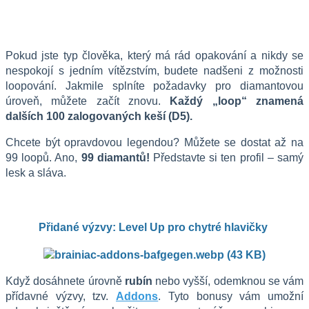
Pokud jste typ člověka, který má rád opakování a nikdy se 
nespokojí s jedním vítězstvím, budete nadšeni z možnosti 
loopování. Jakmile splníte požadavky pro diamantovou 
úroveň, můžete začít znovu. 
Každý „loop“ znamená 
dalších 100 zalogovaných keší (D5).
Chcete být opravdovou legendou? Můžete se dostat až na 
99 loopů. Ano, 
99 diamantů!
 Představte si ten profil – samý 
lesk a sláva.
Přidané výzvy: Level Up pro chytré hlavičky 
Když dosáhnete úrovně 
rubín
 nebo vyšší, odemknou se vám 
přídavné výzvy, tzv. 
Addons
. Tyto bonusy vám umožní 