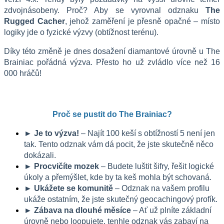
zdvojnásobeny. Proč? Aby se vyrovnal odznaku 
The 
Rugged Cacher
, jehož zaměření je přesně opačné – místo 
logiky jde o fyzické výzvy (obtížnost terénu).
Díky této změně je dnes dosažení diamantové úrovně u The 
Brainiac pořádná výzva. Přesto ho už zvládlo více než 16 
000 hráčů!
Proč se pustit do The Brainiac?
► Je to výzva!
 – Najít 100 keší s obtížností 5 není jen 
tak. Tento odznak vám dá pocit, že jste skutečně něco 
dokázali.
► Procvičíte mozek
 – Budete luštit šifry, řešit logické 
úkoly a přemýšlet, kde by ta keš mohla být schovaná.
► Ukážete se komunitě
 – Odznak na vašem profilu 
ukáže ostatním, že jste skutečný geocachingový profík.
► Zábava na dlouhé měsíce
 – Ať už plníte základní 
úrovně nebo loopujete, tenhle odznak vás zabaví na 