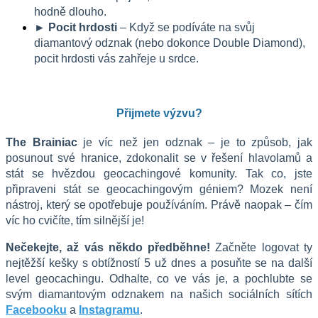
hodně dlouho.
► Pocit hrdosti
 – Když se podíváte na svůj 
diamantový odznak (nebo dokonce Double Diamond), 
pocit hrdosti vás zahřeje u srdce.
Přijmete výzvu?
The Brainiac
 je víc než jen odznak – je to způsob, jak 
posunout své hranice, zdokonalit se v řešení hlavolamů a 
stát se hvězdou geocachingové komunity. Tak co, jste 
připraveni stát se geocachingovým géniem? 
Mozek není 
nástroj, který se opotřebuje používáním. Právě naopak – čím 
víc ho cvičíte, tím silnější je!
Nečekejte, až vás někdo předběhne!
 Začněte logovat ty 
nejtěžší kešky s obtížností 5 už dnes a posuňte se na další 
level geocachingu. Odhalte, co ve vás je, a pochlubte se 
svým diamantovým odznakem na našich sociálních sítích 
Facebooku
 a 
Instagramu
.