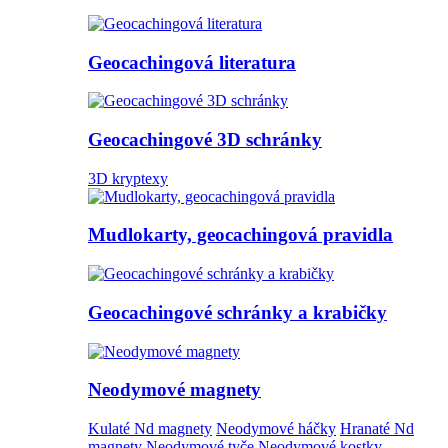
Geocachingová literatura
Geocachingové 3D schránky
3D kryptexy
Mudlokarty, geocachingová pravidla
Geocachingové schránky a krabičky
Neodymové magnety
Kulaté Nd magnety
Neodymové háčky
Hranaté Nd
magnety
Neodymové tyče
Neodymové kostky