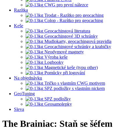
CWG pro první nálezce
Razítka
Trodat - Razítko pro geocaching
Colop - Razítko pro geocaching
Keše
Geocachingová literatura
Geocachingové 3D schránky
Mudlokarty, geocachingová pravidla
Geocachingové schránky a krabičky
Neodymové magnety
Výroba keše
Logbooky
Magnetické keše (typu other)
Pomůcky při logování
Na objednávku
Tričko s vlastním CWG motivem
SPZ podložky s vlastním nickem
GeoTuning
SPZ podložky
Geosamolepky
Sleva
The Brainiac: Staň se šéfem