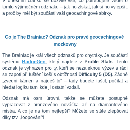
V dnešním článku se dozvíte vše, co potřebujete vědět o 
tomto výjimečném odznaku – jak ho získat, jak si ho vylepšit, 
a proč by měl být součástí vaší geocachingové sbírky.
Co je The Brainiac? Odznak pro pravé geocachingové 
mozkovny
The Brainiac je král všech odznaků pro chytráky. Je součástí 
systému 
BadgeGen
, který najdete v 
Profile Stats
. Tento 
odznak je vyhrazen pro ty, kteří se nezaleknou výzev a rádi 
se zapotí při luštění keší s obtížností 
Difficulty 5 (D5)
. Žádné 
„zvedni kámen a najdeš to“ – tady budete luštit, počítat a 
hledat logiku tam, kde ji ostatní vzdali.
Odznak má osm úrovní, takže se můžete postupně 
vypracovat z bronzového nováčka až na diamantového 
mistra. A co je na tom nejlepší? Můžete se stále zlepšovat 
díky tzv. „loopování“!