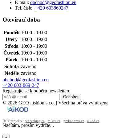
E-mail:
obchod@geofashion.eu
Tel. číslo:
+420 603869247
Otevírací doba
Pondělí
10:00 - 19:00
Úterý
10:00 - 19:00
Středa
10:00 - 19:00
Čtvrtek
10:00 - 19:00
Pátek
10:00 - 19:00
Sobota
zavřeno
Neděle
zavřeno
obchod@geofashion.eu
+420 603-869-247
Registrujte se k odběru newsletteru
Odebírat
© 2026 GEO fashion s.r.o. | Všechna práva vyhrazena
Další projekty:
geocaching.cz
·
mikisi.cz
·
pivkodomu.cz
·
aikod.cz
Načítám, prosím vydržte...
×