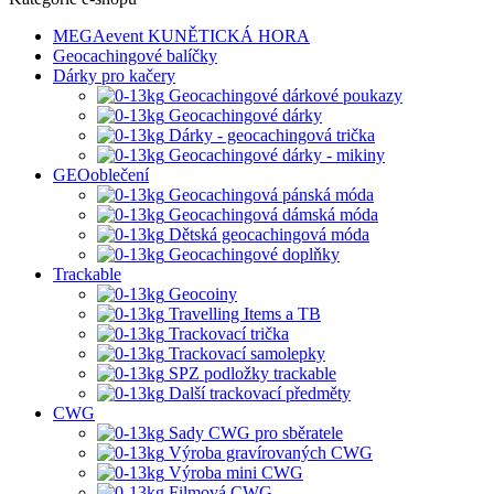
MEGAevent KUNĚTICKÁ HORA
Geocachingové balíčky
Dárky pro kačery
Geocachingové dárkové poukazy
Geocachingové dárky
Dárky - geocachingová trička
Geocachingové dárky - mikiny
GEOoblečení
Geocachingová pánská móda
Geocachingová dámská móda
Dětská geocachingová móda
Geocachingové doplňky
Trackable
Geocoiny
Travelling Items a TB
Trackovací trička
Trackovací samolepky
SPZ podložky trackable
Další trackovací předměty
CWG
Sady CWG pro sběratele
Výroba gravírovaných CWG
Výroba mini CWG
Filmová CWG