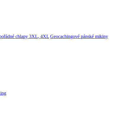
 pořádné chlapy 3XL, 4XL
Geocachingové pánské mikiny
hing