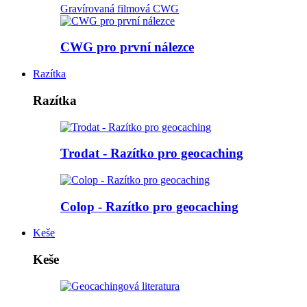
Gravírovaná filmová CWG
CWG pro první nálezce
Razítka
Razítka
Trodat - Razítko pro geocaching
Colop - Razítko pro geocaching
Keše
Keše