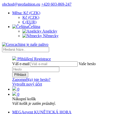
obchod@geofashion.eu
+420 603-869-247
Měna: Kč (CZK)
Kč (CZK)
€ (EUR)
Čeština
Anglicky
Německy
Přihlášení
Registrace
Váš e-mail
Vaše heslo
Přihlásit
Zapomněl(a) jste heslo?
Vytvořit nový účet
0
0
Nákupní košík
Váš košík je zatím prázdný.
MEGAevent KUNĚTICKÁ HORA