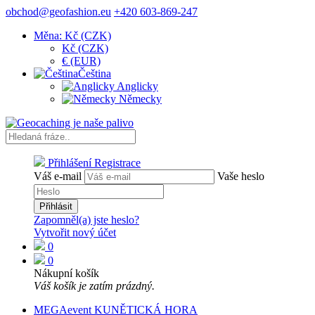
obchod@geofashion.eu
+420 603-869-247
Měna: Kč (CZK)
Kč (CZK)
€ (EUR)
Čeština
Anglicky
Německy
Přihlášení
Registrace
Váš e-mail
Vaše heslo
Přihlásit
Zapomněl(a) jste heslo?
Vytvořit nový účet
0
0
Nákupní košík
Váš košík je zatím prázdný.
MEGAevent KUNĚTICKÁ HORA