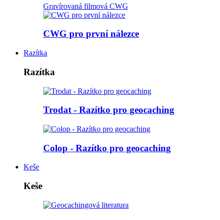
Gravírovaná filmová CWG
CWG pro první nálezce
Razítka
Razítka
Trodat - Razítko pro geocaching
Colop - Razítko pro geocaching
Keše
Keše