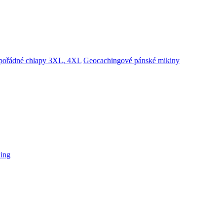
 pořádné chlapy 3XL, 4XL
Geocachingové pánské mikiny
hing