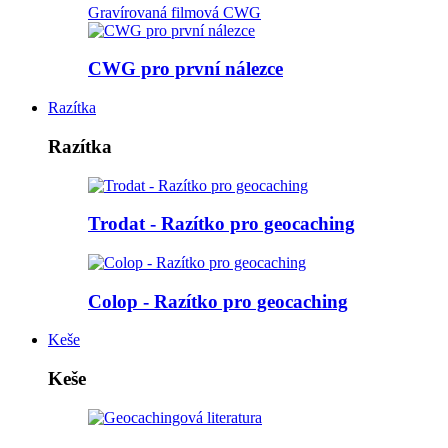
Gravírovaná filmová CWG
CWG pro první nálezce
Razítka
Razítka
Trodat - Razítko pro geocaching
Colop - Razítko pro geocaching
Keše
Keše