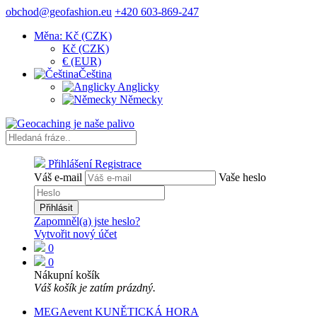
obchod@geofashion.eu
+420 603-869-247
Měna: Kč (CZK)
Kč (CZK)
€ (EUR)
Čeština
Anglicky
Německy
Přihlášení
Registrace
Váš e-mail
Vaše heslo
Přihlásit
Zapomněl(a) jste heslo?
Vytvořit nový účet
0
0
Nákupní košík
Váš košík je zatím prázdný.
MEGAevent KUNĚTICKÁ HORA