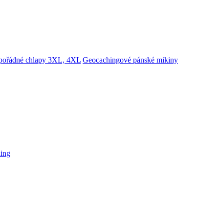
 pořádné chlapy 3XL, 4XL
Geocachingové pánské mikiny
hing