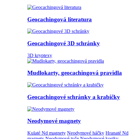
Geocachingová literatura
Geocachingové 3D schránky
3D kryptexy
Mudlokarty, geocachingová pravidla
Geocachingové schránky a krabičky
Neodymové magnety
Kulaté Nd magnety
Neodymové háčky
Hranaté Nd
magnety
Neodymové tyče
Neodymové kostky