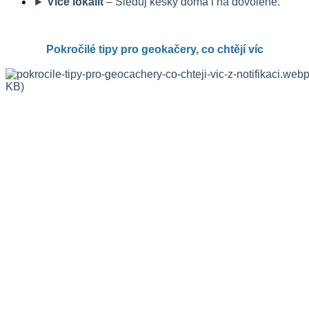
► 
Více lokalit
 – Sleduj kešky doma i na dovolené.
Pokročilé tipy pro geokačery, co chtějí víc