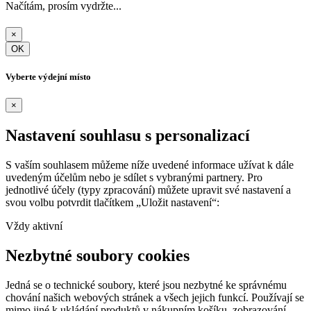
Načítám, prosím vydržte...
×
OK
Vyberte výdejní místo
×
Nastavení souhlasu s personalizací
S vaším souhlasem můžeme níže uvedené informace užívat k dále
uvedeným účelům nebo je sdílet s vybranými partnery. Pro
jednotlivé účely (typy zpracování) můžete upravit své nastavení a
svou volbu potvrdit tlačítkem „Uložit nastavení“:
Vždy aktivní
Nezbytné soubory cookies
Jedná se o technické soubory, které jsou nezbytné ke správnému
chování našich webových stránek a všech jejich funkcí. Používají se
mimo jiné k ukládání produktů v nákupním košíku, zobrazování