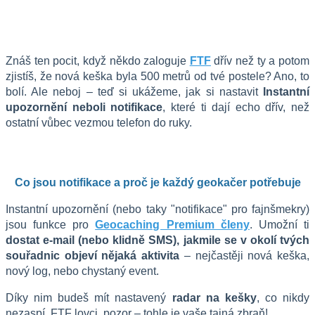
Znáš ten pocit, když někdo zaloguje 
FTF
 dřív než ty a potom 
zjistíš, že nová keška byla 500 metrů od tvé postele? Ano, to 
bolí. Ale neboj – teď si ukážeme, jak si nastavit 
Instantní 
upozornění neboli notifikace
, které ti dají echo dřív, než 
ostatní vůbec vezmou telefon do ruky.
Co jsou notifikace a proč je každý geokačer potřebuje
Instantní upozornění (nebo taky "notifikace" pro fajnšmekry) 
jsou funkce pro 
Geocaching Premium členy
. Umožní ti 
dostat e-mail (nebo klidně SMS), jakmile se v okolí tvých 
souřadnic objeví nějaká aktivita
 – nejčastěji nová keška, 
nový log, nebo chystaný event.
Díky nim budeš mít nastavený 
radar na kešky
, co nikdy 
nezaspí. FTF lovci, pozor – tohle je vaše tajná zbraň!