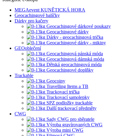
MEGAevent KUNĚTICKÁ HORA
Geocachingové balíčky
Dárky pro kačery
Geocachingové dárkové poukazy
Geocachingové dárky
Dárky - geocachingová trička
Geocachingové dárky - mikiny
GEOoblečení
Geocachingová pánská móda
Geocachingová dámská móda
Dětská geocachingová móda
Geocachingové doplňky
Trackable
Geocoiny
Travelling Items a TB
Trackovací trička
Trackovací samolepky
SPZ podložky trackable
Další trackovací předměty
CWG
Sady CWG pro sběratele
Výroba gravírovaných CWG
Výroba mini CWG
Filmová CWG