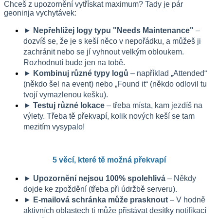
Chceš z upozornění vytřískat maximum? Tady je pár 
geoninja vychytávek:
► 
Nepřehlížej logy typu "Needs Maintenance"
 – 
dozvíš se, že je s keší něco v nepořádku, a můžeš ji 
zachránit nebo se jí vyhnout velkým obloukem. 
Rozhodnutí bude jen na tobě.
► 
Kombinuj různé typy logů
 – například „Attended“ 
(někdo šel na event) nebo „Found it“ (někdo odlovil tu 
tvojí vymazlenou kešku).
► 
Testuj různé lokace
 – třeba místa, kam jezdíš na 
výlety. Třeba tě překvapí, kolik nových keší se tam 
mezitím vysypalo!
5 věcí, které tě možná překvapí
► 
Upozornění nejsou 100% spolehlivá
 – Někdy 
dojde ke zpoždění (třeba při údržbě serveru).
► 
E-mailová schránka může prasknout
 – V hodně 
aktivních oblastech ti může přistávat desítky notifikací 