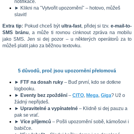
notifikace.
► Klikni na "Vytvořit upozornění" – hotovo, můžeš 
slavit!
Extra tip:
 Pokud chceš být 
ultra-fast
, přidej si tzv. 
e-mail-to-
SMS bránu
, a může ti rovnou cinknout zpráva na mobilu 
jako SMS. Jen si dej pozor – u některých operátorů za to 
můžeš platit jako za běžnou textovku.
5 důvodů, proč jsou upozornění přelomová
► 
FTF na dosah ruky
 – Buď první, kdo se dotkne 
logbooku.
► 
Eventy bez zpoždění
 – 
CITO
, 
Mega
, 
Giga
? Už o 
žádný nepřijdeš.
► 
Upravitelné a vypínatelné
 – Klidně si dej pauzu a 
pak se vrať.
► 
Více příjemců
 – Pošli upozornění sobě, kámošovi i 
babičce.