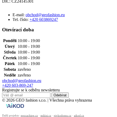
DIČ: CZ24145301
E-mail:
obchod@geofashion.eu
Tel. číslo:
+420 603869247
Otevírací doba
Pondělí
10:00 - 19:00
Úterý
10:00 - 19:00
Středa
10:00 - 19:00
Čtvrtek
10:00 - 19:00
Pátek
10:00 - 19:00
Sobota
zavřeno
Neděle
zavřeno
obchod@geofashion.eu
+420 603-869-247
Registrujte se k odběru newsletteru
Odebírat
© 2026 GEO fashion s.r.o. | Všechna práva vyhrazena
Další projekty:
geocaching.cz
·
mikisi.cz
·
pivkodomu.cz
·
aikod.cz