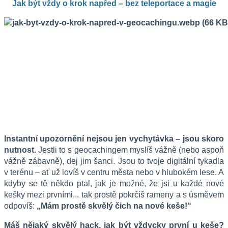
Jak být vždy o krok napřed – bez teleportace a magie
Instantní upozornění nejsou jen vychytávka – jsou skoro 
nutnost. 
Jestli to s geocachingem myslíš vážně (nebo aspoň 
vážně zábavně), dej jim šanci. Jsou to tvoje digitální tykadla 
v terénu – ať už lovíš v centru města nebo v hlubokém lese. A 
kdyby se tě někdo ptal, jak je možné, že jsi u každé nové 
kešky mezi prvními... tak prostě pokrčíš rameny a s úsměvem 
odpovíš: 
„Mám prostě skvělý čich na nové keše!“
Máš nějaký skvělý hack, jak být vždycky první u keše? 