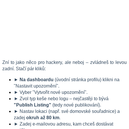
Zní to jako něco pro hackery, ale neboj – zvládneš to levou 
zadní. Stačí pár kliků:
► 
Na dashboardu 
(úvodní stránka profilu) klikni na 
"Nastavit upozornění".
► Vyber "Vytvořit nové upozornění".
► Zvol typ keše nebo logu – nejčastěji to bývá 
"Publish Listing"
 (tedy nové publikování).
► Nastav lokaci (např. své domovské souřadnice) a 
zadej 
okruh až 80 km
.
► Zadej e-mailovou adresu, kam chceš dostávat 