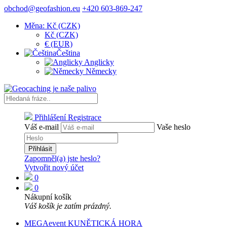
obchod@geofashion.eu
+420 603-869-247
Měna: Kč (CZK)
Kč (CZK)
€ (EUR)
Čeština
Anglicky
Německy
Přihlášení
Registrace
Váš e-mail
Vaše heslo
Přihlásit
Zapomněl(a) jste heslo?
Vytvořit nový účet
0
0
Nákupní košík
Váš košík je zatím prázdný.
MEGAevent KUNĚTICKÁ HORA