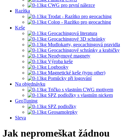
CWG pro první nálezce
Razítka
Trodat - Razítko pro geocaching
Colop - Razítko pro geocaching
Keše
Geocachingová literatura
Geocachingové 3D schránky
Mudlokarty, geocachingová pravidla
Geocachingové schránky a krabičky
Neodymové magnety
Výroba keše
Logbooky
Magnetické keše (typu other)
Pomůcky při logování
Na objednávku
Tričko s vlastním CWG motivem
SPZ podložky s vlastním nickem
GeoTuning
SPZ podložky
Geosamolepky
Sleva
Jak nepromeškat žádnou