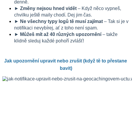
denně.
► 
Změny nejsou hned
vidět
 – Když něco vypneš, 
chvilku ještě maily chodí. Dej jim čas.
► 
Ne všechny typy logů tě musí zajímat
 – Tak si je v 
notifikaci nevybírej, ať z toho není spam.
► 
Můžeš mít až 40 různých upozornění
 – takže 
klidně sleduj každé pohoří zvlášť!
Jak upozornění upravit nebo zrušit (když tě to přestane 
bavit)