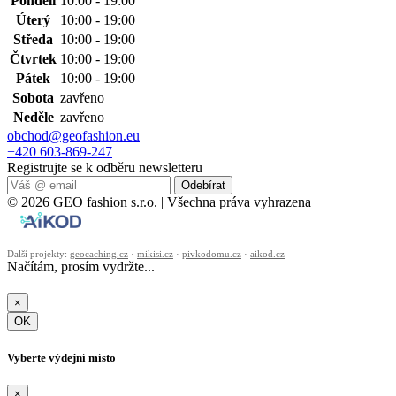
Pondělí
10:00 - 19:00
Úterý
10:00 - 19:00
Středa
10:00 - 19:00
Čtvrtek
10:00 - 19:00
Pátek
10:00 - 19:00
Sobota
zavřeno
Neděle
zavřeno
obchod@geofashion.eu
+420 603-869-247
Registrujte se k odběru newsletteru
Odebírat
© 2026 GEO fashion s.r.o. | Všechna práva vyhrazena
Další projekty:
geocaching.cz
·
mikisi.cz
·
pivkodomu.cz
·
aikod.cz
Načítám, prosím vydržte...
×
OK
Vyberte výdejní místo
×