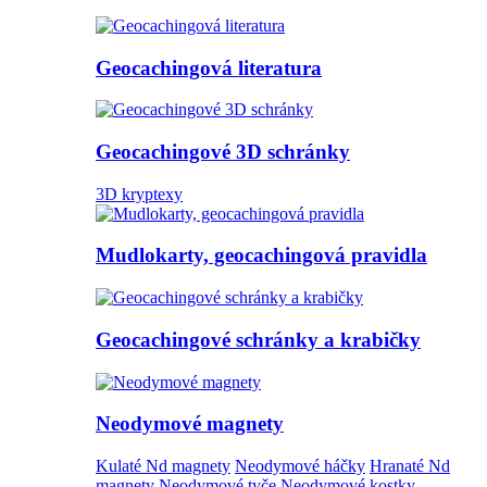
Geocachingová literatura
Geocachingové 3D schránky
3D kryptexy
Mudlokarty, geocachingová pravidla
Geocachingové schránky a krabičky
Neodymové magnety
Kulaté Nd magnety
Neodymové háčky
Hranaté Nd
magnety
Neodymové tyče
Neodymové kostky