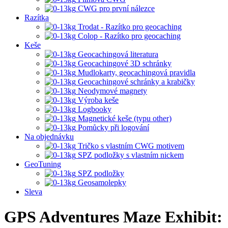
CWG pro první nálezce
Razítka
Trodat - Razítko pro geocaching
Colop - Razítko pro geocaching
Keše
Geocachingová literatura
Geocachingové 3D schránky
Mudlokarty, geocachingová pravidla
Geocachingové schránky a krabičky
Neodymové magnety
Výroba keše
Logbooky
Magnetické keše (typu other)
Pomůcky při logování
Na objednávku
Tričko s vlastním CWG motivem
SPZ podložky s vlastním nickem
GeoTuning
SPZ podložky
Geosamolepky
Sleva
GPS Adventures Maze Exhibit: