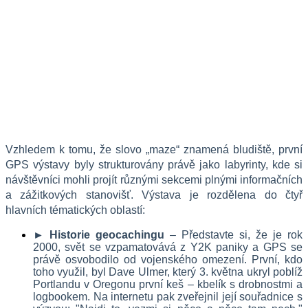
Vzhledem k tomu, že slovo „maze“ znamená bludiště, první 
GPS výstavy byly strukturovány právě jako labyrinty, kde si 
návštěvníci mohli projít různými sekcemi plnými informačních 
a zážitkových stanovišť. Výstava je rozdělena do čtyř 
hlavních tématických oblastí:
► Historie geocachingu
 – Představte si, že je rok 
2000, svět se vzpamatovává z Y2K paniky a GPS se 
právě osvobodilo od vojenského omezení. První, kdo 
toho využil, byl Dave Ulmer, který 3. května ukryl poblíž 
Portlandu v Oregonu první keš – kbelík s drobnostmi a 
logbookem. Na internetu pak zveřejnil její souřadnice s 