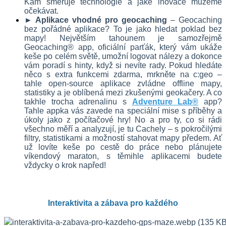
Kam směřuje technologie a jaké inovace můžeme 
očekávat.
► Aplikace vhodné pro geocaching
 – Geocaching 
bez pořádné aplikace? To je jako hledat poklad bez 
mapy! Největším tahounem je samozřejmě 
Geocaching® app, oficiální parťák, který vám ukáže 
keše po celém světě, umožní logovat nálezy a dokonce 
vám poradí s hinty, když si nevíte rady. Pokud hledáte 
něco s extra funkcemi zdarma, mrkněte na c:geo – 
tahle open-source aplikace zvládne offline mapy, 
statistiky a je oblíbená mezi zkušenými geokačery. A co 
takhle trocha adrenalinu s 
Adventure Lab®
 app? 
Tahle appka vás zavede na speciální mise s příběhy a 
úkoly jako z počítačové hry! No a pro ty, co si rádi 
všechno měří a analyzují, je tu Cachely – s pokročilými 
filtry, statistikami a možností stahovat mapy předem. Ať 
už lovíte keše po cestě do práce nebo plánujete 
víkendový maraton, s těmihle aplikacemi budete 
vždycky o krok napřed!
Interaktivita a zábava pro každého