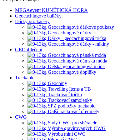
MEGAevent KUNĚTICKÁ HORA
Geocachingové balíčky
Dárky pro kačery
Geocachingové dárkové poukazy
Geocachingové dárky
Dárky - geocachingová trička
Geocachingové dárky - mikiny
GEOoblečení
Geocachingová pánská móda
Geocachingová dámská móda
Dětská geocachingová móda
Geocachingové doplňky
Trackable
Geocoiny
Travelling Items a TB
Trackovací trička
Trackovací samolepky
SPZ podložky trackable
Další trackovací předměty
CWG
Sady CWG pro sběratele
Výroba gravírovaných CWG
Výroba mini CWG
Filmová CWG