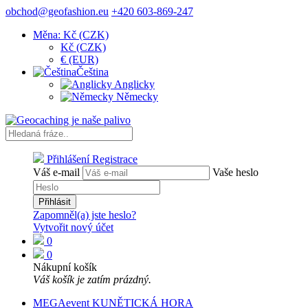
obchod@geofashion.eu
+420 603-869-247
Měna: Kč (CZK)
Kč (CZK)
€ (EUR)
Čeština
Anglicky
Německy
Přihlášení
Registrace
Váš e-mail
Vaše heslo
Přihlásit
Zapomněl(a) jste heslo?
Vytvořit nový účet
0
0
Nákupní košík
Váš košík je zatím prázdný.
MEGAevent KUNĚTICKÁ HORA