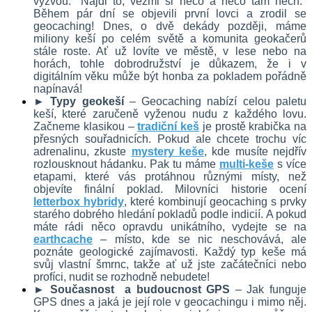
výzvou: "Najdi to, vezmi si něco a něco tam nech." 
Během pár dní se objevili první lovci a zrodil se 
geocaching! Dnes, o dvě dekády později, máme 
miliony keší po celém světě a komunita geokačerů 
stále roste. Ať už lovíte ve městě, v lese nebo na 
horách, tohle dobrodružství je důkazem, že i v 
digitálním věku může být honba za pokladem pořádně 
napínavá!
► Typy geokeší
 – Geocaching nabízí celou paletu 
keší, které zaručeně vyženou nudu z každého lovu. 
Začneme klasikou – 
tradiční keš
 je prostě krabička na 
přesných souřadnicích. Pokud ale chcete trochu víc 
adrenalinu, zkuste 
mystery keše
, kde musíte nejdřív 
rozlousknout hádanku. Pak tu máme 
multi-keše
 s více 
etapami, které vás protáhnou různými místy, než 
objevíte finální poklad. Milovníci historie ocení 
letterbox hybridy
, které kombinují geocaching s prvky 
starého dobrého hledání pokladů podle indicií. A pokud 
máte rádi něco opravdu unikátního, vydejte se na 
earthcache
 – místo, kde se nic neschovává, ale 
poznáte geologické zajímavosti. Každý typ keše má 
svůj vlastní šmrnc, takže ať už jste začátečníci nebo 
profíci, nudit se rozhodně nebudete!
► Současnost  a budoucnost GPS
 – Jak funguje 
GPS dnes a jaká je její role v geocachingu i mimo něj. 