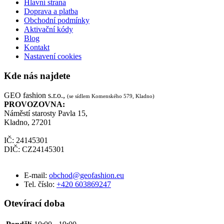
Hlavní strana
Doprava a platba
Obchodní podmínky
Aktivační kódy
Blog
Kontakt
Nastavení cookies
Kde nás najdete
GEO fashion s.r.o.,
(se sídlem Komenského 579, Kladno)
PROVOZOVNA:
Náměstí starosty Pavla 15,
Kladno, 27201
IČ: 24145301
DIČ: CZ24145301
E-mail:
obchod@geofashion.eu
Tel. číslo:
+420 603869247
Otevírací doba