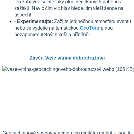
jen zábavnější, ale taky plné nečekaných příběhů a 
zážitků. Navíc čím víc hlav hledá, tím větší šance na 
úspěch!
- Experimentujte:
 Zažijte jedinečnou atmosféru eventu 
nebo se vydejte na tematickou 
GeoTour
 plnou 
nezapomenutelných keší a příběhů!
Závěr: Vaše vitrína dobrodružství
Geocachingové suvenýry nejsou jen digitální umění – jsou to 