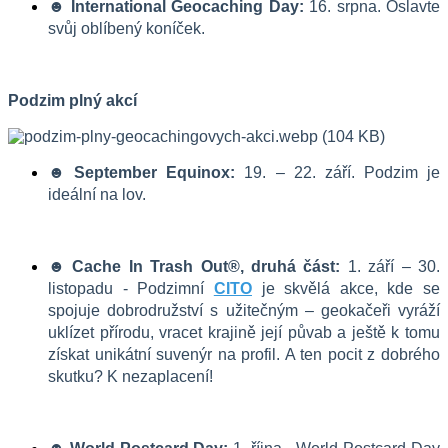
☻ International Geocaching Day:
 16. srpna. Oslavte 
svůj oblíbený koníček.
Podzim plný akcí
☻ September Equinox:
 19. – 22. září. Podzim je 
ideální na lov.
☻ Cache In Trash Out®, druhá část:
 1. září – 30. 
listopadu - Podzimní 
CITO
 je skvělá akce, kde se 
spojuje dobrodružství s užitečným – geokačeři vyráží 
uklízet přírodu, vracet krajině její půvab a ještě k tomu 
získat unikátní suvenýr na profil. A ten pocit z dobrého 
skutku? K nezaplacení!