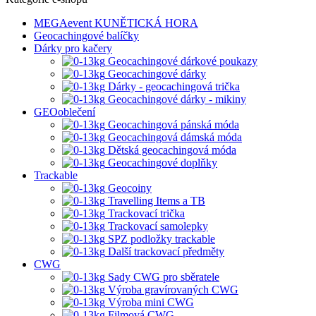
MEGAevent KUNĚTICKÁ HORA
Geocachingové balíčky
Dárky pro kačery
Geocachingové dárkové poukazy
Geocachingové dárky
Dárky - geocachingová trička
Geocachingové dárky - mikiny
GEOoblečení
Geocachingová pánská móda
Geocachingová dámská móda
Dětská geocachingová móda
Geocachingové doplňky
Trackable
Geocoiny
Travelling Items a TB
Trackovací trička
Trackovací samolepky
SPZ podložky trackable
Další trackovací předměty
CWG
Sady CWG pro sběratele
Výroba gravírovaných CWG
Výroba mini CWG
Filmová CWG