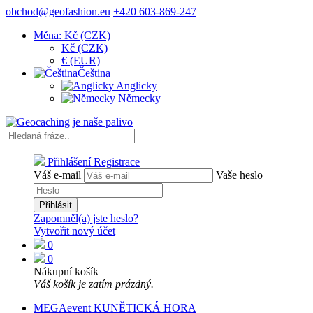
obchod@geofashion.eu
+420 603-869-247
Měna: Kč (CZK)
Kč (CZK)
€ (EUR)
Čeština
Anglicky
Německy
Přihlášení
Registrace
Váš e-mail
Vaše heslo
Přihlásit
Zapomněl(a) jste heslo?
Vytvořit nový účet
0
0
Nákupní košík
Váš košík je zatím prázdný.
MEGAevent KUNĚTICKÁ HORA