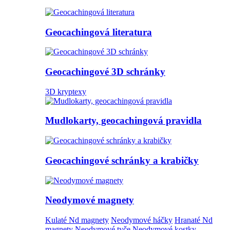
Geocachingová literatura
Geocachingové 3D schránky
3D kryptexy
Mudlokarty, geocachingová pravidla
Geocachingové schránky a krabičky
Neodymové magnety
Kulaté Nd magnety
Neodymové háčky
Hranaté Nd
magnety
Neodymové tyče
Neodymové kostky