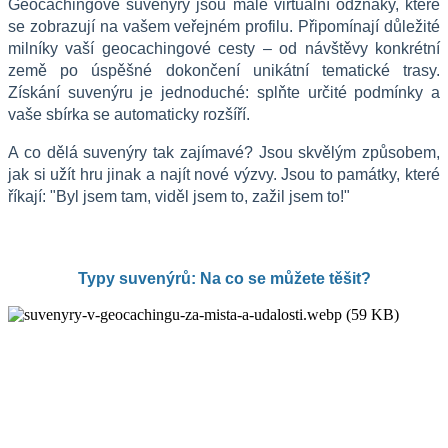
Geocachingové suvenýry jsou malé virtuální odznaky, které 
se zobrazují na vašem veřejném profilu. Připomínají důležité 
milníky vaší geocachingové cesty – od návštěvy konkrétní 
země po úspěšné dokončení unikátní tematické trasy. 
Získání suvenýru je jednoduché: splňte určité podmínky a 
vaše sbírka se automaticky rozšíří.
A co dělá suvenýry tak zajímavé? Jsou skvělým způsobem, 
jak si užít hru jinak a najít nové výzvy. Jsou to památky, které 
říkají: "Byl jsem tam, viděl jsem to, zažil jsem to!"
Typy suvenýrů: Na co se můžete těšit?