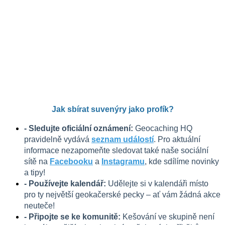
Jak sbírat suvenýry jako profík?
- Sledujte oficiální oznámení:
 Geocaching HQ 
pravidelně vydává 
seznam událostí
. Pro aktuální 
informace nezapomeňte sledovat také naše sociální 
sítě na 
Facebooku
 a 
Instagramu
, kde sdílíme novinky 
a tipy!
- Používejte kalendář:
 Udělejte si v kalendáři místo 
pro ty největší geokačerské pecky – ať vám žádná akce 
neuteče!
- Připojte se ke komunitě:
 Kešování ve skupině není 