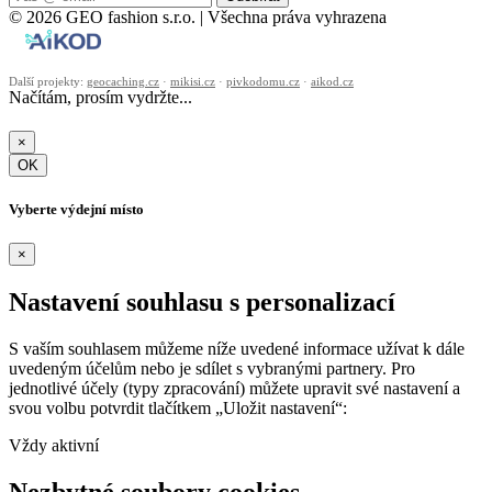
© 2026 GEO fashion s.r.o. | Všechna práva vyhrazena
Další projekty:
geocaching.cz
·
mikisi.cz
·
pivkodomu.cz
·
aikod.cz
Načítám, prosím vydržte...
×
OK
Vyberte výdejní místo
×
Nastavení souhlasu s personalizací
S vaším souhlasem můžeme níže uvedené informace užívat k dále
uvedeným účelům nebo je sdílet s vybranými partnery. Pro
jednotlivé účely (typy zpracování) můžete upravit své nastavení a
svou volbu potvrdit tlačítkem „Uložit nastavení“:
Vždy aktivní