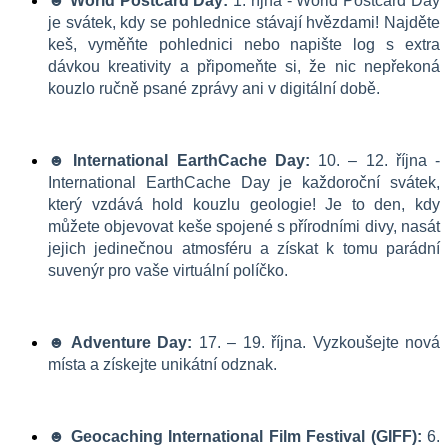
☻ World Postcard Day:
 1. října - World Postcard Day 
je svátek, kdy se pohlednice stávají hvězdami! Najděte 
keš, vyměňte pohlednici nebo napište log s extra 
dávkou kreativity a připomeňte si, že nic nepřekoná 
kouzlo ručně psané zprávy ani v digitální době.
☻ International EarthCache Day:
 10. – 12. října - 
International EarthCache Day je každoroční svátek, 
který vzdává hold kouzlu geologie! Je to den, kdy 
můžete objevovat keše spojené s přírodními divy, nasát 
jejich jedinečnou atmosféru a získat k tomu parádní 
suvenýr pro vaše virtuální políčko.
☻ Adventure Day:
 17. – 19. října. Vyzkoušejte nová 
místa a získejte unikátní odznak.
☻ Geocaching International Film Festival (GIFF):
 6. 