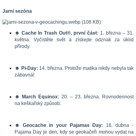
Jarní sezóna
☻ Cache In Trash Out®, první část:
 1. března – 31. 
května. Vyčistěte svět a získejte odznak za úklid 
přírody.
☻ Pi-Day:
 14. března. Protože matika nikdy nebyla tak 
zábavná!
☻ March Equinox:
 20. – 23. března. Rovnodennost 
na keškařský způsob.
☻ Geocache in your Pajamas Day:
 16. dubna - 
Pajama Day je den, kdy se geokačeři mohou vydat na 