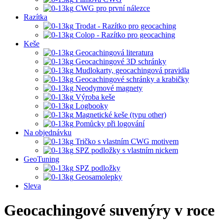
CWG pro první nálezce
Razítka
Trodat - Razítko pro geocaching
Colop - Razítko pro geocaching
Keše
Geocachingová literatura
Geocachingové 3D schránky
Mudlokarty, geocachingová pravidla
Geocachingové schránky a krabičky
Neodymové magnety
Výroba keše
Logbooky
Magnetické keše (typu other)
Pomůcky při logování
Na objednávku
Tričko s vlastním CWG motivem
SPZ podložky s vlastním nickem
GeoTuning
SPZ podložky
Geosamolepky
Sleva
Geocachingové suvenýry v roce