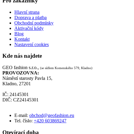
Pro zákazníky
Hlavní strana
Doprava a platba
Obchodní podmínky
Aktivační kódy
Blog
Kontakt
Nastavení cookies
Kde nás najdete
GEO fashion s.r.o.,
(se sídlem Komenského 579, Kladno)
PROVOZOVNA:
Náměstí starosty Pavla 15,
Kladno, 27201
IČ: 24145301
DIČ: CZ24145301
E-mail:
obchod@geofashion.eu
Tel. číslo:
+420 603869247
Otevírací doba