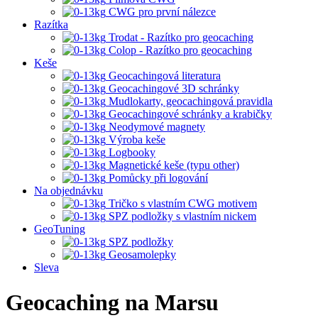
CWG pro první nálezce
Razítka
Trodat - Razítko pro geocaching
Colop - Razítko pro geocaching
Keše
Geocachingová literatura
Geocachingové 3D schránky
Mudlokarty, geocachingová pravidla
Geocachingové schránky a krabičky
Neodymové magnety
Výroba keše
Logbooky
Magnetické keše (typu other)
Pomůcky při logování
Na objednávku
Tričko s vlastním CWG motivem
SPZ podložky s vlastním nickem
GeoTuning
SPZ podložky
Geosamolepky
Sleva
Geocaching na Marsu