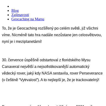
Blog
Zajímavosti
Geocaching na Marsu
To, že je Geocaching rozšířený po celém světě, již všichni 
víme. Nicméně tato hra nadále nezůstane jen celosvětovou, 
nyní je i meziplanetární! 
30. července úspěšně odstartoval z floridského Mysu 
Canaveral největší a nejsofistikovanější automatický 
vědecký rover, jaký kdy NASA sestavila, rover Perseverance 
(v češtině “Vytrvalost”). A to nejlepší je, že je trackovatelný!