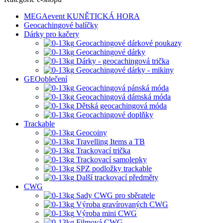
MEGAevent KUNĚTICKÁ HORA
Geocachingové balíčky
Dárky pro kačery
Geocachingové dárkové poukazy
Geocachingové dárky
Dárky - geocachingová trička
Geocachingové dárky - mikiny
GEOoblečení
Geocachingová pánská móda
Geocachingová dámská móda
Dětská geocachingová móda
Geocachingové doplňky
Trackable
Geocoiny
Travelling Items a TB
Trackovací trička
Trackovací samolepky
SPZ podložky trackable
Další trackovací předměty
CWG
Sady CWG pro sběratele
Výroba gravírovaných CWG
Výroba mini CWG
Filmová CWG