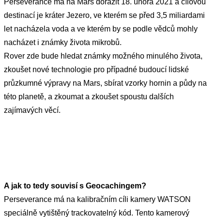
Perseverance má na Mars dorazit 18. února 2021 a cílovou 
destinací je kráter Jezero, ve kterém se před 3,5 miliardami 
let nacházela voda a ve kterém by se podle vědců mohly 
nacházet i známky života mikrobů. 
Rover zde bude hledat známky možného minulého života, 
zkoušet nové technologie pro případné budoucí lidské 
průzkumné výpravy na Mars, sbírat vzorky hornin a půdy na 
této planetě, a zkoumat a zkoušet spoustu dalších 
zajímavých věcí.
A jak to tedy souvisí s Geocachingem?
Perseverance má na kalibračním cíli kamery WATSON 
speciálně vytištěný trackovatelný kód. Tento kamerový 