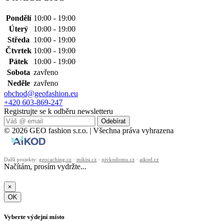
Pondělí
10:00 - 19:00
Úterý
10:00 - 19:00
Středa
10:00 - 19:00
Čtvrtek
10:00 - 19:00
Pátek
10:00 - 19:00
Sobota
zavřeno
Neděle
zavřeno
obchod@geofashion.eu
+420 603-869-247
Registrujte se k odběru newsletteru
Odebírat
© 2026 GEO fashion s.r.o. | Všechna práva vyhrazena
Další projekty:
geocaching.cz
·
mikisi.cz
·
pivkodomu.cz
·
aikod.cz
Načítám, prosím vydržte...
×
OK
Vyberte výdejní místo