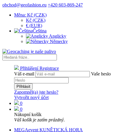
obchod@geofashion.eu
+420 603-869-247
Měna: Kč (CZK)
Kč (CZK)
€ (EUR)
Čeština
Anglicky
Německy
Přihlášení
Registrace
Váš e-mail
Vaše heslo
Přihlásit
Zapomněl(a) jste heslo?
Vytvořit nový účet
0
0
Nákupní košík
Váš košík je zatím prázdný.
MEGAevent KUNĚTICKÁ HORA