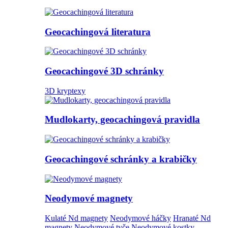
Geocachingová literatura
Geocachingové 3D schránky
3D kryptexy
Mudlokarty, geocachingová pravidla
Geocachingové schránky a krabičky
Neodymové magnety
Kulaté Nd magnety
Neodymové háčky
Hranaté Nd
magnety
Neodymové tyče
Neodymové kostky