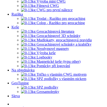
Výroba mini CWG
Filmová CWG
CWG pro první nálezce
Razítka
Trodat - Razítko pro geocaching
Colop - Razítko pro geocaching
Keše
Geocachingová literatura
Geocachingové 3D schránky
Mudlokarty, geocachingová pravidla
Geocachingové schránky a krabičky
Neodymové magnety
Výroba keše
Logbooky
Magnetické keše (typu other)
Pomůcky při logování
Na objednávku
Tričko s vlastním CWG motivem
SPZ podložky s vlastním nickem
GeoTuning
SPZ podložky
Geosamolepky
Sleva