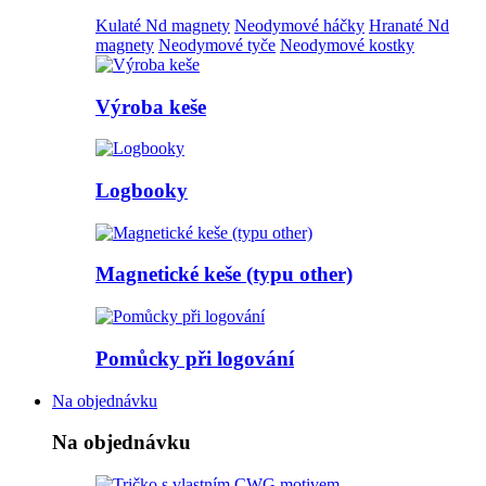
Kulaté Nd magnety
Neodymové háčky
Hranaté Nd
magnety
Neodymové tyče
Neodymové kostky
Výroba keše
Logbooky
Magnetické keše (typu other)
Pomůcky při logování
Na objednávku
Na objednávku