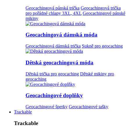
Geocachingová pánská trička
Geocachingová trička
pro pořádné chlapy 3XL, 4XL
Geocachingové pánské
mikiny
Geocachingová dámská móda
Geocachingová dámská trička
Sukně pro geocaching
Dětská geocachingová móda
Dětská trička pro geocaching
Dětské mikiny pro
geocaching
Geocachingové doplňky
Geocachingové šperky
Geocachingové tašky
Trackable
Trackable