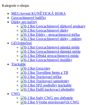
Kategorie e-shopu
MEGAevent KUNĚTICKÁ HORA
Geocachingové balíčky
Dárky pro kačery
Geocachingové dárkové poukazy
Geocachingové dárky
Dárky - geocachingová trička
Geocachingové dárky - mikiny
GEOoblečení
Geocachingová pánská móda
Geocachingová dámská móda
Dětská geocachingová móda
Geocachingové doplňky
Trackable
Geocoiny
Travelling Items a TB
Trackovací trička
Trackovací samolepky
SPZ podložky trackable
Další trackovací předměty
CWG
Sady CWG pro sběratele
Výroba gravírovaných CWG