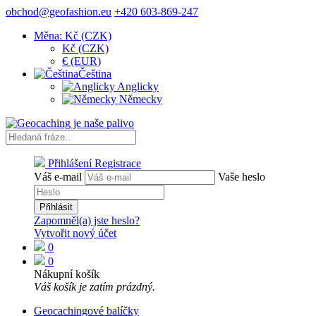
obchod@geofashion.eu
+420 603-869-247
Měna: Kč (CZK)
Kč (CZK)
€ (EUR)
Čeština
Anglicky
Německy
Přihlášení
Registrace
Váš e-mail
Vaše heslo
Přihlásit
Zapomněl(a) jste heslo?
Vytvořit nový účet
0
0
Nákupní košík
Váš košík je zatím prázdný.
Geocachingové balíčky