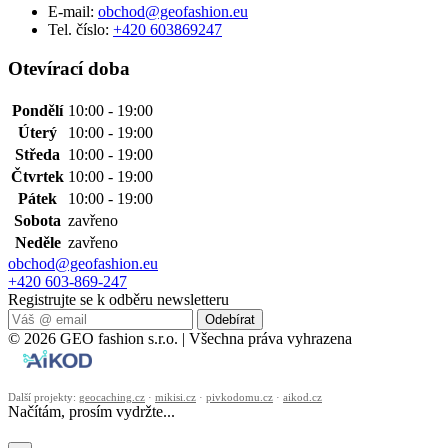
E-mail:
obchod@geofashion.eu
Tel. číslo:
+420 603869247
Otevírací doba
Pondělí
10:00 - 19:00
Úterý
10:00 - 19:00
Středa
10:00 - 19:00
Čtvrtek
10:00 - 19:00
Pátek
10:00 - 19:00
Sobota
zavřeno
Neděle
zavřeno
obchod@geofashion.eu
+420 603-869-247
Registrujte se k odběru newsletteru
Odebírat
© 2026 GEO fashion s.r.o. | Všechna práva vyhrazena
Další projekty:
geocaching.cz
·
mikisi.cz
·
pivkodomu.cz
·
aikod.cz
Načítám, prosím vydržte...