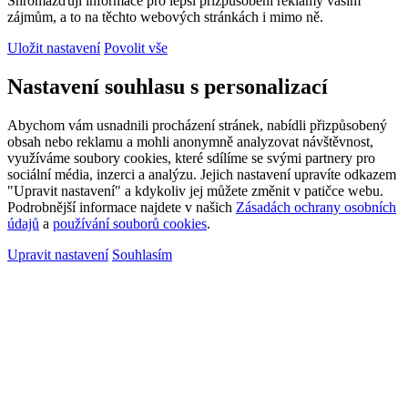
Shromažďují informace pro lepší přizpůsobení reklamy vašim
zájmům, a to na těchto webových stránkách i mimo ně.
Uložit nastavení
Povolit vše
Nastavení souhlasu s personalizací
Abychom vám usnadnili procházení stránek, nabídli přizpůsobený
obsah nebo reklamu a mohli anonymně analyzovat návštěvnost,
využíváme soubory cookies, které sdílíme se svými partnery pro
sociální média, inzerci a analýzu. Jejich nastavení upravíte odkazem
"Upravit nastavení" a kdykoliv jej můžete změnit v patičce webu.
Podrobnější informace najdete v našich
Zásadách ochrany osobních
údajů
a
používání souborů cookies
.
Upravit nastavení
Souhlasím