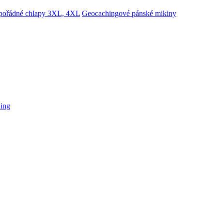
 pořádné chlapy 3XL, 4XL
Geocachingové pánské mikiny
hing