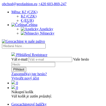
obchod@geofashion.eu
+420 603-869-247
Měna: Kč (CZK)
Kč (CZK)
€ (EUR)
Čeština
Anglicky
Německy
Přihlášení
Registrace
Váš e-mail
Vaše heslo
Přihlásit
Zapomněl(a) jste heslo?
Vytvořit nový účet
0
0
Nákupní košík
Váš košík je zatím prázdný.
Geocachingové balíčky