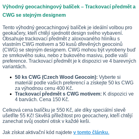
Výhodný geocachingový balíček – Trackovací předmět a
CWG se stejným designem
Tento výhodný geocachingový balíček je ideální volbou pro
geokačery, kteří chtějí sjednotit design svého vybavení.
Obsahuje trackovací předmět z aloxovaného hliníku s
vlastním CWG motivem a 50 kusů dřevěných geocoinů
(CWG) se stejným designem. CWG mohou být vyrobeny buď
ze smrkového suku, nebo z bukového masivu, podle vaší
preference. Trackovací předmět je k dispozici ve 4 barevných
variantách.
50 ks CWG (Czech Wood Geocoin):
Vyberte si
materiál podle vašich preferencí a získejte 50 ks CWG
za výhodnou cenu 400 Kč.
Trackovací předmět s CWG motivem:
K dispozici ve
4 barvách. Cena 150 Kč.
Celková cena balíčku je 550 Kč, ale díky speciální slevě
ušetříte 55 Kč! Skvělá příležitost pro geocachery, kteří chtějí
zanechat svůj osobní otisk v každé keši.
Jak získat aktivační kód najdete
v tomto článku.