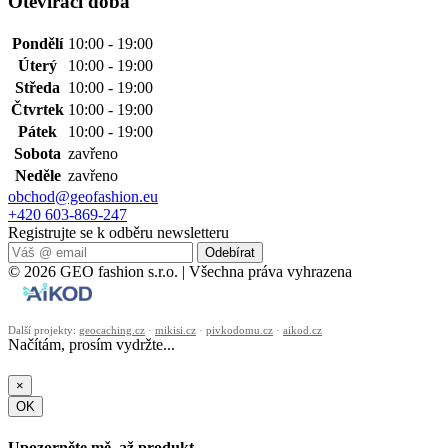
Otevírací doba
Pondělí
10:00 - 19:00
Úterý
10:00 - 19:00
Středa
10:00 - 19:00
Čtvrtek
10:00 - 19:00
Pátek
10:00 - 19:00
Sobota
zavřeno
Neděle
zavřeno
obchod@geofashion.eu
+420 603-869-247
Registrujte se k odběru newsletteru
Odebírat
© 2026 GEO fashion s.r.o. | Všechna práva vyhrazena
Další projekty:
geocaching.cz
·
mikisi.cz
·
pivkodomu.cz
·
aikod.cz
Načítám, prosím vydržte...
×
OK
Upozorněte mě, až produkt