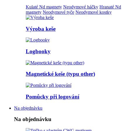
Kulaté Nd magnety
Neodymové háčky
Hranaté Nd
magnety
Neodymové tyče
Neodymové kostky
Výroba keše
Logbooky
Magnetické keše (typu other)
Pomůcky při logování
Na objednávku
Na objednávku