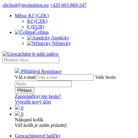
obchod@geofashion.eu
+420 603-869-247
Měna: Kč (CZK)
Kč (CZK)
€ (EUR)
Čeština
Anglicky
Německy
Přihlášení
Registrace
Váš e-mail
Vaše heslo
Přihlásit
Zapomněl(a) jste heslo?
Vytvořit nový účet
0
0
Nákupní košík
Váš košík je zatím prázdný.
Geocachingové balíčky