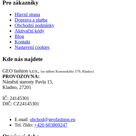
Pro zákazníky
Hlavní strana
Doprava a platba
Obchodní podmínky
Aktivační kódy
Blog
Kontakt
Nastavení cookies
Kde nás najdete
GEO fashion s.r.o.,
(se sídlem Komenského 579, Kladno)
PROVOZOVNA:
Náměstí starosty Pavla 15,
Kladno, 27201
IČ: 24145301
DIČ: CZ24145301
E-mail:
obchod@geofashion.eu
Tel. číslo:
+420 603869247