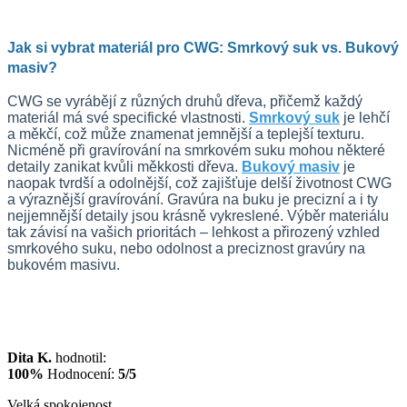
Jak si vybrat materiál pro CWG: Smrkový suk vs. Bukový
masiv?
CWG se vyrábějí z různých druhů dřeva, přičemž každý
materiál má své specifické vlastnosti.
Smrkový suk
je lehčí
a měkčí, což může znamenat jemnější a teplejší texturu.
Nicméně při gravírování na smrkovém suku mohou některé
detaily zanikat kvůli měkkosti dřeva.
Bukový masiv
je
naopak tvrdší a odolnější, což zajišťuje delší životnost CWG
a výraznější gravírování. Gravúra na buku je precizní a i ty
nejjemnější detaily jsou krásně vykreslené. Výběr materiálu
tak závisí na vašich prioritách – lehkost a přirozený vzhled
smrkového suku, nebo odolnost a preciznost gravúry na
bukovém masivu.
Dita K.
hodnotil:
100%
Hodnocení:
5/5
Velká spokojenost