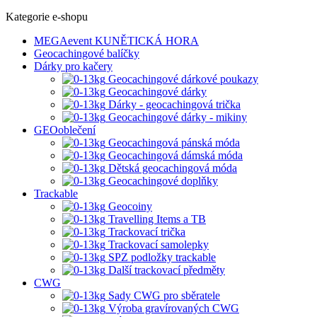
Kategorie e-shopu
MEGAevent KUNĚTICKÁ HORA
Geocachingové balíčky
Dárky pro kačery
Geocachingové dárkové poukazy
Geocachingové dárky
Dárky - geocachingová trička
Geocachingové dárky - mikiny
GEOoblečení
Geocachingová pánská móda
Geocachingová dámská móda
Dětská geocachingová móda
Geocachingové doplňky
Trackable
Geocoiny
Travelling Items a TB
Trackovací trička
Trackovací samolepky
SPZ podložky trackable
Další trackovací předměty
CWG
Sady CWG pro sběratele
Výroba gravírovaných CWG