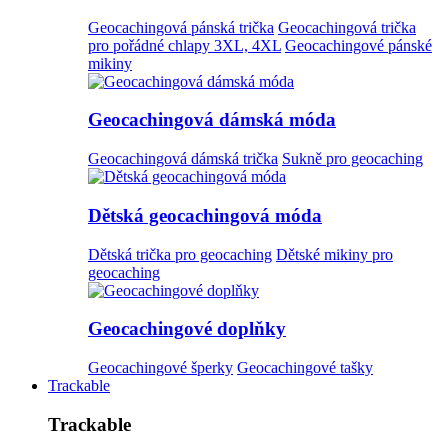
Geocachingová pánská trička
Geocachingová trička
pro pořádné chlapy 3XL, 4XL
Geocachingové pánské
mikiny
Geocachingová dámská móda
Geocachingová dámská trička
Sukně pro geocaching
Dětská geocachingová móda
Dětská trička pro geocaching
Dětské mikiny pro
geocaching
Geocachingové doplňky
Geocachingové šperky
Geocachingové tašky
Trackable
Trackable