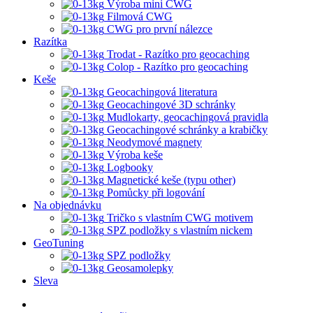
Výroba mini CWG
Filmová CWG
CWG pro první nálezce
Razítka
Trodat - Razítko pro geocaching
Colop - Razítko pro geocaching
Keše
Geocachingová literatura
Geocachingové 3D schránky
Mudlokarty, geocachingová pravidla
Geocachingové schránky a krabičky
Neodymové magnety
Výroba keše
Logbooky
Magnetické keše (typu other)
Pomůcky při logování
Na objednávku
Tričko s vlastním CWG motivem
SPZ podložky s vlastním nickem
GeoTuning
SPZ podložky
Geosamolepky
Sleva