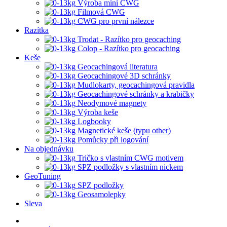
Výroba mini CWG
Filmová CWG
CWG pro první nálezce
Razítka
Trodat - Razítko pro geocaching
Colop - Razítko pro geocaching
Keše
Geocachingová literatura
Geocachingové 3D schránky
Mudlokarty, geocachingová pravidla
Geocachingové schránky a krabičky
Neodymové magnety
Výroba keše
Logbooky
Magnetické keše (typu other)
Pomůcky při logování
Na objednávku
Tričko s vlastním CWG motivem
SPZ podložky s vlastním nickem
GeoTuning
SPZ podložky
Geosamolepky
Sleva