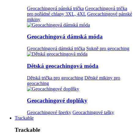
Geocachingová pánská trička
Geocachingová trička
pro pořádné chlapy 3XL, 4XL
Geocachingové pánské
mikiny
Geocachingová dámská móda
Geocachingová dámská trička
Sukně pro geocaching
Dětská geocachingová móda
Dětská trička pro geocaching
Dětské mikiny pro
geocaching
Geocachingové doplňky
Geocachingové šperky
Geocachingové tašky
Trackable
Trackable