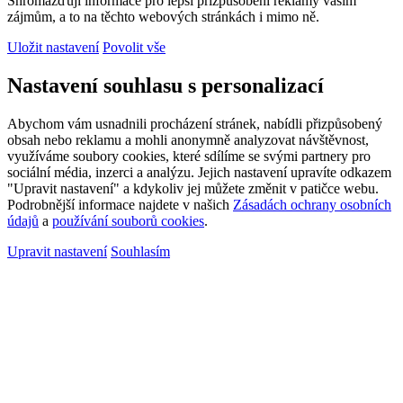
Shromažďují informace pro lepší přizpůsobení reklamy vašim
zájmům, a to na těchto webových stránkách i mimo ně.
Uložit nastavení
Povolit vše
Nastavení souhlasu s personalizací
Abychom vám usnadnili procházení stránek, nabídli přizpůsobený
obsah nebo reklamu a mohli anonymně analyzovat návštěvnost,
využíváme soubory cookies, které sdílíme se svými partnery pro
sociální média, inzerci a analýzu. Jejich nastavení upravíte odkazem
"Upravit nastavení" a kdykoliv jej můžete změnit v patičce webu.
Podrobnější informace najdete v našich
Zásadách ochrany osobních
údajů
a
používání souborů cookies
.
Upravit nastavení
Souhlasím