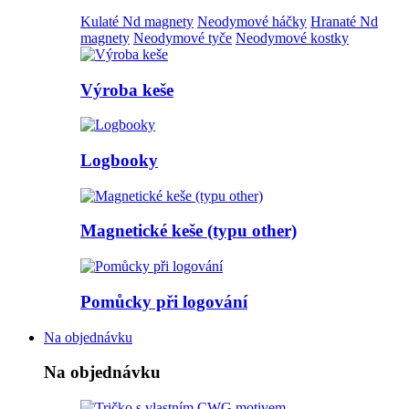
Kulaté Nd magnety
Neodymové háčky
Hranaté Nd
magnety
Neodymové tyče
Neodymové kostky
Výroba keše
Logbooky
Magnetické keše (typu other)
Pomůcky při logování
Na objednávku
Na objednávku