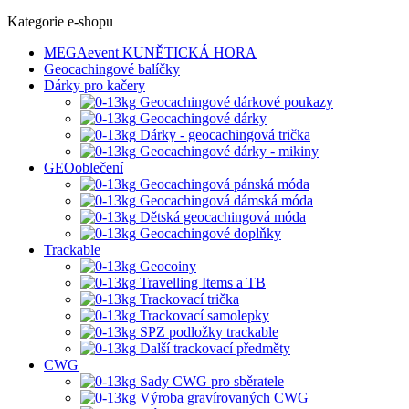
Kategorie e-shopu
MEGAevent KUNĚTICKÁ HORA
Geocachingové balíčky
Dárky pro kačery
Geocachingové dárkové poukazy
Geocachingové dárky
Dárky - geocachingová trička
Geocachingové dárky - mikiny
GEOoblečení
Geocachingová pánská móda
Geocachingová dámská móda
Dětská geocachingová móda
Geocachingové doplňky
Trackable
Geocoiny
Travelling Items a TB
Trackovací trička
Trackovací samolepky
SPZ podložky trackable
Další trackovací předměty
CWG
Sady CWG pro sběratele
Výroba gravírovaných CWG