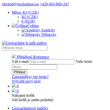
obchod@geofashion.eu
+420 603-869-247
Měna: Kč (CZK)
Kč (CZK)
€ (EUR)
Čeština
Anglicky
Německy
Přihlášení
Registrace
Váš e-mail
Vaše heslo
Přihlásit
Zapomněl(a) jste heslo?
Vytvořit nový účet
0
0
Nákupní košík
Váš košík je zatím prázdný.
Geocachingové balíčky