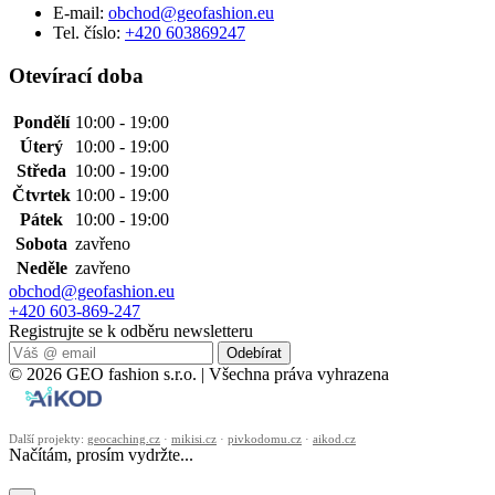
E-mail:
obchod@geofashion.eu
Tel. číslo:
+420 603869247
Otevírací doba
Pondělí
10:00 - 19:00
Úterý
10:00 - 19:00
Středa
10:00 - 19:00
Čtvrtek
10:00 - 19:00
Pátek
10:00 - 19:00
Sobota
zavřeno
Neděle
zavřeno
obchod@geofashion.eu
+420 603-869-247
Registrujte se k odběru newsletteru
Odebírat
© 2026 GEO fashion s.r.o. | Všechna práva vyhrazena
Další projekty:
geocaching.cz
·
mikisi.cz
·
pivkodomu.cz
·
aikod.cz
Načítám, prosím vydržte...