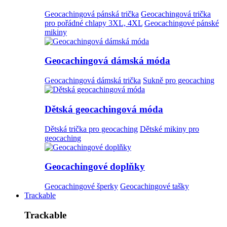
Geocachingová pánská trička
Geocachingová trička
pro pořádné chlapy 3XL, 4XL
Geocachingové pánské
mikiny
Geocachingová dámská móda
Geocachingová dámská trička
Sukně pro geocaching
Dětská geocachingová móda
Dětská trička pro geocaching
Dětské mikiny pro
geocaching
Geocachingové doplňky
Geocachingové šperky
Geocachingové tašky
Trackable
Trackable