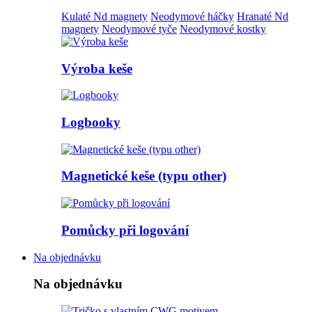
Kulaté Nd magnety
Neodymové háčky
Hranaté Nd
magnety
Neodymové tyče
Neodymové kostky
Výroba keše
Logbooky
Magnetické keše (typu other)
Pomůcky při logování
Na objednávku
Na objednávku