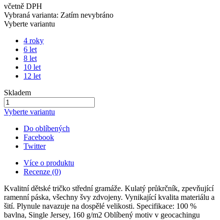
včetně DPH
Vybraná varianta:
Zatím nevybráno
Vyberte variantu
4 roky
6 let
8 let
10 let
12 let
Skladem
Vyberte variantu
Do oblíbených
Facebook
Twitter
Více o produktu
Recenze (0)
Kvalitní dětské tričko střední gramáže. Kulatý průkrčník, zpevňující
ramenní páska, všechny švy zdvojeny. Vynikající kvalita materiálu a
šití. Plynule navazuje na dospělé velikosti. Specifikace: 100 %
bavlna, Single Jersey, 160 g/m2 Oblíbený motiv v geocachingu