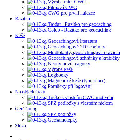
Výroba mini CWG
Filmová CWG
CWG pro první nálezce
Razítka
Trodat - Razítko pro geocaching
Colop - Razítko pro geocaching
Keše
Geocachingová literatura
Geocachingové 3D schránky
Mudlokarty, geocachingová pravidla
Geocachingové schránky a krabičky
Neodymové magnety
Výroba keše
Logbooky
Magnetické keše (typu other)
Pomůcky při logování
Na objednávku
Tričko s vlastním CWG motivem
SPZ podložky s vlastním nickem
GeoTuning
SPZ podložky
Geosamolepky
Sleva