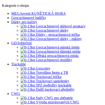
Kategorie e-shopu
MEGAevent KUNĚTICKÁ HORA
Geocachingové balíčky
Dárky pro kačery
Geocachingové dárkové poukazy
Geocachingové dárky
Dárky - geocachingová trička
Geocachingové dárky - mikiny
GEOoblečení
Geocachingová pánská móda
Geocachingová dámská móda
Dětská geocachingová móda
Geocachingové doplňky
Trackable
Geocoiny
Travelling Items a TB
Trackovací trička
Trackovací samolepky
SPZ podložky trackable
Další trackovací předměty
CWG
Sady CWG pro sběratele
Výroba gravírovaných CWG