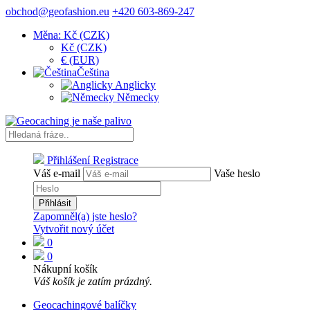
obchod@geofashion.eu
+420 603-869-247
Měna: Kč (CZK)
Kč (CZK)
€ (EUR)
Čeština
Anglicky
Německy
Přihlášení
Registrace
Váš e-mail
Vaše heslo
Přihlásit
Zapomněl(a) jste heslo?
Vytvořit nový účet
0
0
Nákupní košík
Váš košík je zatím prázdný.
Geocachingové balíčky