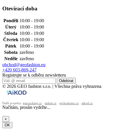
Otevírací doba
Pondělí
10:00 - 19:00
Úterý
10:00 - 19:00
Středa
10:00 - 19:00
Čtvrtek
10:00 - 19:00
Pátek
10:00 - 19:00
Sobota
zavřeno
Neděle
zavřeno
obchod@geofashion.eu
+420 603-869-247
Registrujte se k odběru newsletteru
Odebírat
© 2026 GEO fashion s.r.o. | Všechna práva vyhrazena
Další projekty:
geocaching.cz
·
mikisi.cz
·
pivkodomu.cz
·
aikod.cz
Načítám, prosím vydržte...
×
OK