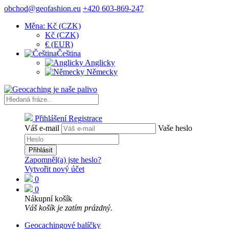
obchod@geofashion.eu
+420 603-869-247
Měna: Kč (CZK)
Kč (CZK)
€ (EUR)
Čeština
Anglicky
Německy
Přihlášení
Registrace
Váš e-mail
Vaše heslo
Přihlásit
Zapomněl(a) jste heslo?
Vytvořit nový účet
0
0
Nákupní košík
Váš košík je zatím prázdný.
Geocachingové balíčky