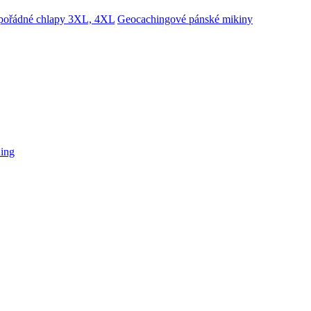
 pořádné chlapy 3XL, 4XL
Geocachingové pánské mikiny
hing