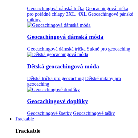
Geocachingová pánská trička
Geocachingová trička
pro pořádné chlapy 3XL, 4XL
Geocachingové pánské
mikiny
Geocachingová dámská móda
Geocachingová dámská trička
Sukně pro geocaching
Dětská geocachingová móda
Dětská trička pro geocaching
Dětské mikiny pro
geocaching
Geocachingové doplňky
Geocachingové šperky
Geocachingové tašky
Trackable
Trackable