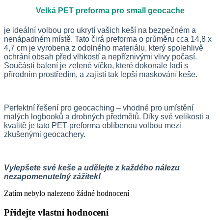
Velká PET preforma pro small geocache
je ideální volbou pro ukrytí vašich keší na bezpečném a
nenápadném místě. Tato čirá preforma o průměru cca 14,8 x
4,7 cm je vyrobena z odolného materiálu, který spolehlivě
ochrání obsah před vlhkostí a nepříznivými vlivy počasí.
Součástí balení je zelené víčko, které dokonale ladí s
přírodním prostředím, a zajistí tak lepší maskování keše.
Perfektní řešení pro geocaching – vhodné pro umístění
malých logbooků a drobných předmětů. Díky své velikosti a
kvalitě je tato PET preforma oblíbenou volbou mezi
zkušenými geocachery.
Vylepšete své keše a udělejte z každého nálezu
nezapomenutelný zážitek!
Zatím nebylo nalezeno žádné hodnocení
Přidejte vlastní hodnocení