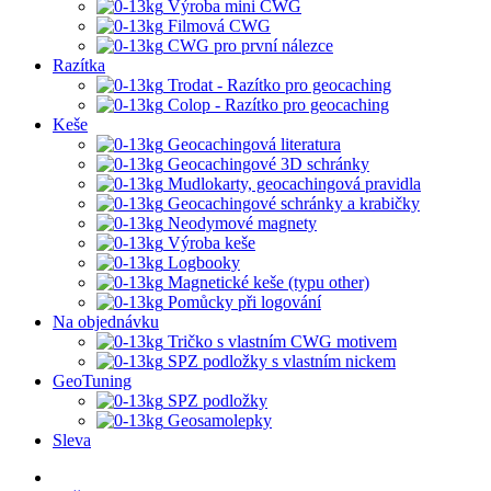
Výroba mini CWG
Filmová CWG
CWG pro první nálezce
Razítka
Trodat - Razítko pro geocaching
Colop - Razítko pro geocaching
Keše
Geocachingová literatura
Geocachingové 3D schránky
Mudlokarty, geocachingová pravidla
Geocachingové schránky a krabičky
Neodymové magnety
Výroba keše
Logbooky
Magnetické keše (typu other)
Pomůcky při logování
Na objednávku
Tričko s vlastním CWG motivem
SPZ podložky s vlastním nickem
GeoTuning
SPZ podložky
Geosamolepky
Sleva