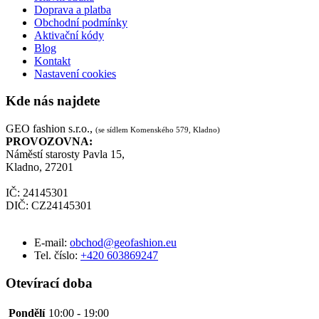
Doprava a platba
Obchodní podmínky
Aktivační kódy
Blog
Kontakt
Nastavení cookies
Kde nás najdete
GEO fashion s.r.o.,
(se sídlem Komenského 579, Kladno)
PROVOZOVNA:
Náměstí starosty Pavla 15,
Kladno, 27201
IČ: 24145301
DIČ: CZ24145301
E-mail:
obchod@geofashion.eu
Tel. číslo:
+420 603869247
Otevírací doba
Pondělí
10:00 - 19:00