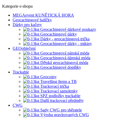
Kategorie e-shopu
MEGAevent KUNĚTICKÁ HORA
Geocachingové balíčky
Dárky pro kačery
Geocachingové dárkové poukazy
Geocachingové dárky
Dárky - geocachingová trička
Geocachingové dárky - mikiny
GEOoblečení
Geocachingová pánská móda
Geocachingová dámská móda
Dětská geocachingová móda
Geocachingové doplňky
Trackable
Geocoiny
Travelling Items a TB
Trackovací trička
Trackovací samolepky
SPZ podložky trackable
Další trackovací předměty
CWG
Sady CWG pro sběratele
Výroba gravírovaných CWG