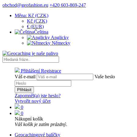
obchod@geofashion.eu
+420 603-869-247
Měna: Kč (CZK)
Kč (CZK)
€ (EUR)
Čeština
Anglicky
Německy
Přihlášení
Registrace
Váš e-mail
Vaše heslo
Přihlásit
Zapomněl(a) jste heslo?
Vytvořit nový účet
0
0
Nákupní košík
Váš košík je zatím prázdný.
Geocachingové balíčky