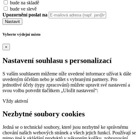
bude na skladě
bude ve slevě
Upozornění poslat na
Nastavit
Vyberte výdejní místo
×
Nastavení souhlasu s personalizací
S vaším souhlasem můžeme níže uvedené informace užívat k dále
uvedeným účelům nebo je sdílet s vybranými partnery. Pro
jednotlivé účely (typy zpracování) můžete upravit své nastavení a
svou volbu potvrdit tlačítkem „Uložit nastavení“:
Vždy aktivní
Nezbytné soubory cookies
Jedná se o technické soubory, které jsou nezbytné ke správnému
chování našich webových stránek a všech jejich funkcí. Používají se
mimo jiné k ukládání produktů v nákupním košíku, zobrazování