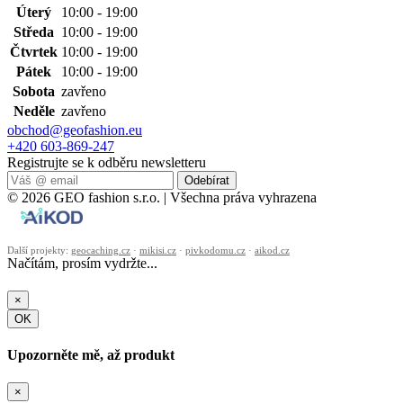
Úterý
10:00 - 19:00
Středa
10:00 - 19:00
Čtvrtek
10:00 - 19:00
Pátek
10:00 - 19:00
Sobota
zavřeno
Neděle
zavřeno
obchod@geofashion.eu
+420 603-869-247
Registrujte se k odběru newsletteru
Odebírat
© 2026 GEO fashion s.r.o. | Všechna práva vyhrazena
Další projekty:
geocaching.cz
·
mikisi.cz
·
pivkodomu.cz
·
aikod.cz
Načítám, prosím vydržte...
×
OK
Upozorněte mě, až produkt
×