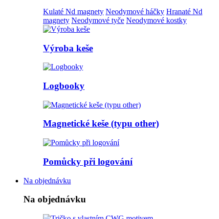
Kulaté Nd magnety
Neodymové háčky
Hranaté Nd
magnety
Neodymové tyče
Neodymové kostky
Výroba keše
Logbooky
Magnetické keše (typu other)
Pomůcky při logování
Na objednávku
Na objednávku