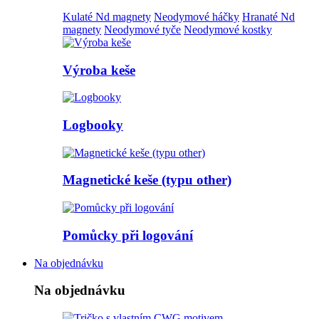
Kulaté Nd magnety
Neodymové háčky
Hranaté Nd
magnety
Neodymové tyče
Neodymové kostky
Výroba keše
Logbooky
Magnetické keše (typu other)
Pomůcky při logování
Na objednávku
Na objednávku