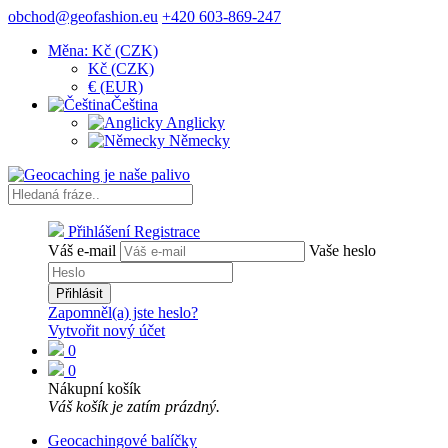
obchod@geofashion.eu
+420 603-869-247
Měna: Kč (CZK)
Kč (CZK)
€ (EUR)
Čeština
Anglicky
Německy
Přihlášení
Registrace
Váš e-mail
Vaše heslo
Přihlásit
Zapomněl(a) jste heslo?
Vytvořit nový účet
0
0
Nákupní košík
Váš košík je zatím prázdný.
Geocachingové balíčky