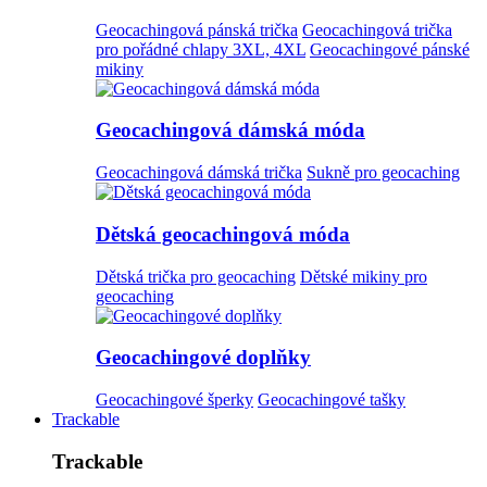
Geocachingová pánská trička
Geocachingová trička
pro pořádné chlapy 3XL, 4XL
Geocachingové pánské
mikiny
Geocachingová dámská móda
Geocachingová dámská trička
Sukně pro geocaching
Dětská geocachingová móda
Dětská trička pro geocaching
Dětské mikiny pro
geocaching
Geocachingové doplňky
Geocachingové šperky
Geocachingové tašky
Trackable
Trackable