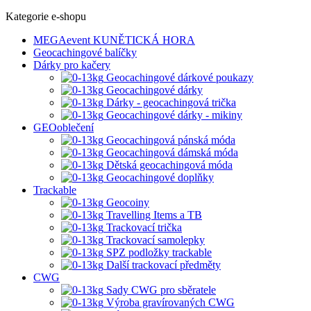
Kategorie e-shopu
MEGAevent KUNĚTICKÁ HORA
Geocachingové balíčky
Dárky pro kačery
Geocachingové dárkové poukazy
Geocachingové dárky
Dárky - geocachingová trička
Geocachingové dárky - mikiny
GEOoblečení
Geocachingová pánská móda
Geocachingová dámská móda
Dětská geocachingová móda
Geocachingové doplňky
Trackable
Geocoiny
Travelling Items a TB
Trackovací trička
Trackovací samolepky
SPZ podložky trackable
Další trackovací předměty
CWG
Sady CWG pro sběratele
Výroba gravírovaných CWG