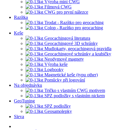
Výroba mini CWG
Filmová CWG
CWG pro první nálezce
Razítka
Trodat - Razítko pro geocaching
Colop - Razítko pro geocaching
Keše
Geocachingová literatura
Geocachingové 3D schránky
Mudlokarty, geocachingová pravidla
Geocachingové schránky a krabičky
Neodymové magnety
Výroba keše
Logbooky
Magnetické keše (typu other)
Pomůcky při logování
Na objednávku
Tričko s vlastním CWG motivem
SPZ podložky s vlastním nickem
GeoTuning
SPZ podložky
Geosamolepky
Sleva