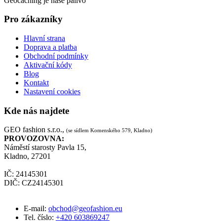
Geocaching je naše palivo
Pro zákazníky
Hlavní strana
Doprava a platba
Obchodní podmínky
Aktivační kódy
Blog
Kontakt
Nastavení cookies
Kde nás najdete
GEO fashion s.r.o.,
(se sídlem Komenského 579, Kladno)
PROVOZOVNA:
Náměstí starosty Pavla 15,
Kladno, 27201
IČ: 24145301
DIČ: CZ24145301
E-mail:
obchod@geofashion.eu
Tel. číslo:
+420 603869247