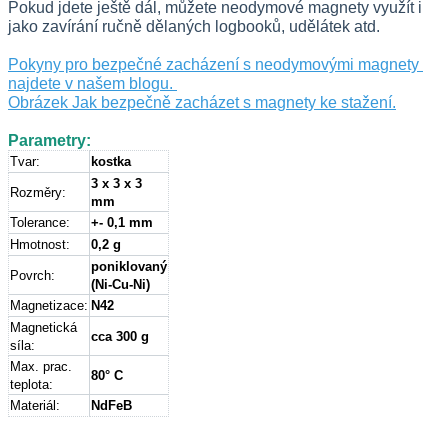
Pokud jdete ještě dál, můžete neodymové magnety využít i 
jako zavírání ručně dělaných logbooků, udělátek atd.
Pokyny pro bezpečné zacházení s neodymovými magnety 
najdete v našem blogu.
Obrázek Jak bezpečně zacházet s magnety ke stažení.
Parametry:
Tvar:
kostka
3 x 3 x 3
Rozměry:
mm
Tolerance:
+- 0,1 mm
Hmotnost:
0,2 g
poniklovaný 
Povrch:
(Ni-Cu-Ni)
Magnetizace:
N42
Magnetická
cca 300 g
síla:
Max. prac.
80° C
teplota:
Materiál:
NdFeB