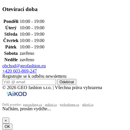
Otevírací doba
Pondělí
10:00 - 19:00
Úterý
10:00 - 19:00
Středa
10:00 - 19:00
Čtvrtek
10:00 - 19:00
Pátek
10:00 - 19:00
Sobota
zavřeno
Neděle
zavřeno
obchod@geofashion.eu
+420 603-869-247
Registrujte se k odběru newsletteru
Odebírat
© 2026 GEO fashion s.r.o. | Všechna práva vyhrazena
Další projekty:
geocaching.cz
·
mikisi.cz
·
pivkodomu.cz
·
aikod.cz
Načítám, prosím vydržte...
×
OK