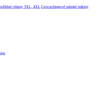
 pořádné chlapy 3XL, 4XL
Geocachingové pánské mikiny
hing