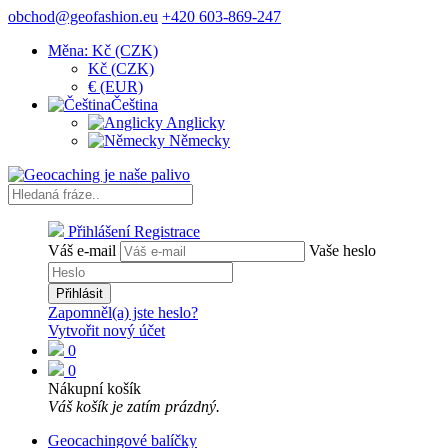
obchod@geofashion.eu
+420 603-869-247
Měna: Kč (CZK)
Kč (CZK)
€ (EUR)
Čeština
Anglicky
Německy
Přihlášení
Registrace
Váš e-mail
Vaše heslo
Přihlásit
Zapomněl(a) jste heslo?
Vytvořit nový účet
0
0
Nákupní košík
Váš košík je zatím prázdný.
Geocachingové balíčky