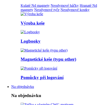
Kulaté Nd magnety
Neodymové háčky
Hranaté Nd
magnety
Neodymové tyče
Neodymové kostky
Výroba keše
Logbooky
Magnetické keše (typu other)
Pomůcky při logování
Na objednávku
Na objednávku