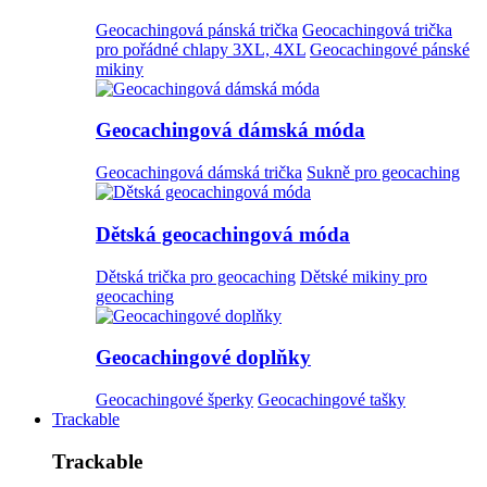
Geocachingová pánská trička
Geocachingová trička
pro pořádné chlapy 3XL, 4XL
Geocachingové pánské
mikiny
Geocachingová dámská móda
Geocachingová dámská trička
Sukně pro geocaching
Dětská geocachingová móda
Dětská trička pro geocaching
Dětské mikiny pro
geocaching
Geocachingové doplňky
Geocachingové šperky
Geocachingové tašky
Trackable
Trackable