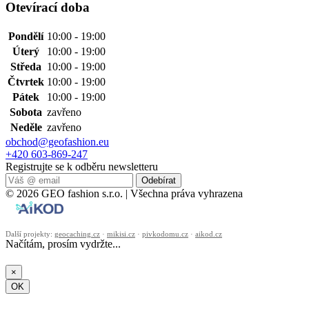
Otevírací doba
Pondělí
10:00 - 19:00
Úterý
10:00 - 19:00
Středa
10:00 - 19:00
Čtvrtek
10:00 - 19:00
Pátek
10:00 - 19:00
Sobota
zavřeno
Neděle
zavřeno
obchod@geofashion.eu
+420 603-869-247
Registrujte se k odběru newsletteru
Odebírat
© 2026 GEO fashion s.r.o. | Všechna práva vyhrazena
Další projekty:
geocaching.cz
·
mikisi.cz
·
pivkodomu.cz
·
aikod.cz
Načítám, prosím vydržte...
×
OK