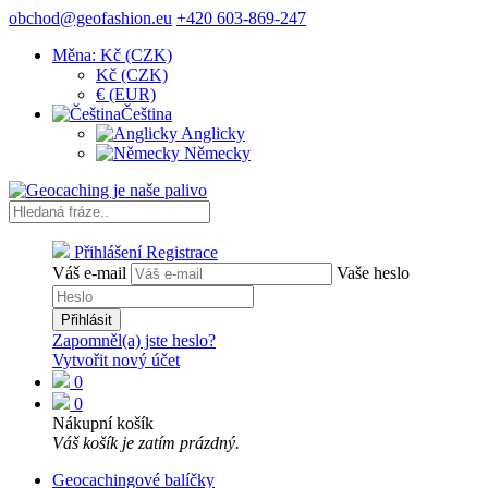
obchod@geofashion.eu
+420 603-869-247
Měna: Kč (CZK)
Kč (CZK)
€ (EUR)
Čeština
Anglicky
Německy
Přihlášení
Registrace
Váš e-mail
Vaše heslo
Přihlásit
Zapomněl(a) jste heslo?
Vytvořit nový účet
0
0
Nákupní košík
Váš košík je zatím prázdný.
Geocachingové balíčky