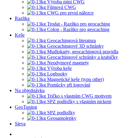
Výroba mini CWG
Filmová CWG
CWG pro první nálezce
Razítka
Trodat - Razítko pro geocaching
Colop - Razítko pro geocaching
Keše
Geocachingová literatura
Geocachingové 3D schránky
Mudlokarty, geocachingová pravidla
Geocachingové schránky a krabičky
Neodymové magnety
Výroba keše
Logbooky
Magnetické keše (typu other)
Pomůcky při logování
Na objednávku
Tričko s vlastním CWG motivem
SPZ podložky s vlastním nickem
GeoTuning
SPZ podložky
Geosamolepky
Sleva