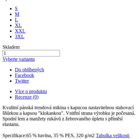
S
M
L
XL
XXL
3XL
Skladem
Vyberte variantu
Do oblíbených
Facebook
Twitter
Více o produktu
Recenze (0)
Kvalitní pánská trendová mikina s kapucou nastavitelnou stahovací
šňůrkou a kapsou "klokankou". Vnitřní strana výrobku je počesaná.
Spodní lem a manžety rukávů z žebrovaného úpletu s příměsí
elastanu.
Specifikace:65 % bavlna, 35 % PES, 320 g/m2
Tabulka velikosti