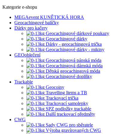
Kategorie e-shopu
MEGAevent KUNĚTICKÁ HORA
Geocachingové balíčky
Dárky pro kačery
Geocachingové dárkové poukazy
Geocachingové dárky
Dárky - geocachingová trička
Geocachingové dárky - mikiny
GEOoblečení
Geocachingová pánská móda
Geocachingová dámská móda
Dětská geocachingová móda
Geocachingové doplňky
Trackable
Geocoiny
Travelling Items a TB
Trackovací trička
Trackovací samolepky
SPZ podložky trackable
Další trackovací předměty
CWG
Sady CWG pro sběratele
Výroba gravírovaných CWG