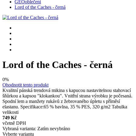
GEOoblečení
Lord of the Caches - černá
Lord of the Caches - černá
0%
Ohodnotit tento produkt
Kvalitní pánská trendová mikina s kapucou nastavitelnou stahovací
šňůrkou a kapsou "klokankou". Vnitřní strana výrobku je počesaná.
Spodní lem a manžety rukávů z žebrovaného úpletu s příměsí
elastanu. Specifikace:65 % bavlna, 35 % PES, 320 g/m2 Tabulka
velikosti
749 Kč
včetně DPH
Vybraná varianta:
Zatím nevybráno
Vyberte variantu