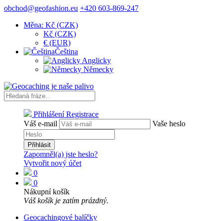
obchod@geofashion.eu
+420 603-869-247
Měna: Kč (CZK)
Kč (CZK)
€ (EUR)
Čeština
Anglicky
Německy
Přihlášení
Registrace
Váš e-mail
Vaše heslo
Přihlásit
Zapomněl(a) jste heslo?
Vytvořit nový účet
0
0
Nákupní košík
Váš košík je zatím prázdný.
Geocachingové balíčky