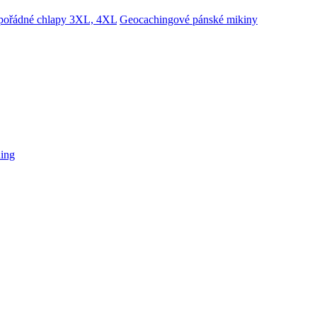
 pořádné chlapy 3XL, 4XL
Geocachingové pánské mikiny
hing