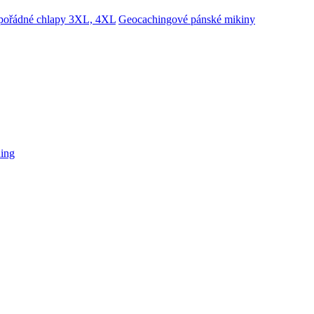
 pořádné chlapy 3XL, 4XL
Geocachingové pánské mikiny
hing