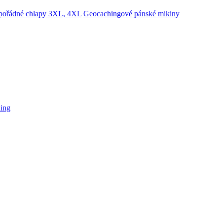
 pořádné chlapy 3XL, 4XL
Geocachingové pánské mikiny
hing