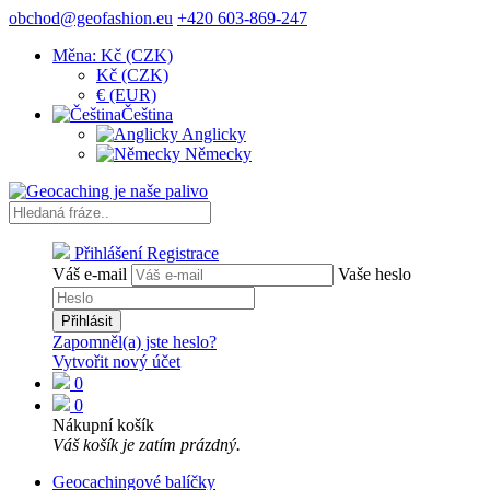
obchod@geofashion.eu
+420 603-869-247
Měna: Kč (CZK)
Kč (CZK)
€ (EUR)
Čeština
Anglicky
Německy
Přihlášení
Registrace
Váš e-mail
Vaše heslo
Přihlásit
Zapomněl(a) jste heslo?
Vytvořit nový účet
0
0
Nákupní košík
Váš košík je zatím prázdný.
Geocachingové balíčky