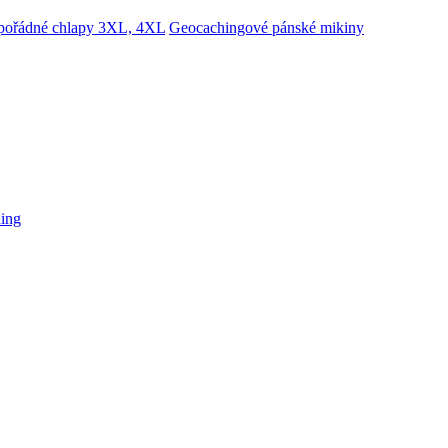
 pořádné chlapy 3XL, 4XL
Geocachingové pánské mikiny
hing