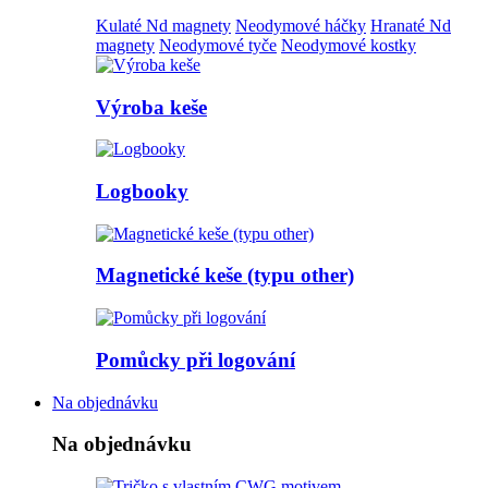
Kulaté Nd magnety
Neodymové háčky
Hranaté Nd
magnety
Neodymové tyče
Neodymové kostky
Výroba keše
Logbooky
Magnetické keše (typu other)
Pomůcky při logování
Na objednávku
Na objednávku