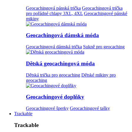
Geocachingová pánská trička
Geocachingová trička
pro pořádné chlapy 3XL, 4XL
Geocachingové pánské
mikiny
Geocachingová dámská móda
Geocachingová dámská trička
Sukně pro geocaching
Dětská geocachingová móda
Dětská trička pro geocaching
Dětské mikiny pro
geocaching
Geocachingové doplňky
Geocachingové šperky
Geocachingové tašky
Trackable
Trackable