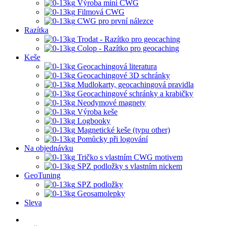
Výroba mini CWG
Filmová CWG
CWG pro první nálezce
Razítka
Trodat - Razítko pro geocaching
Colop - Razítko pro geocaching
Keše
Geocachingová literatura
Geocachingové 3D schránky
Mudlokarty, geocachingová pravidla
Geocachingové schránky a krabičky
Neodymové magnety
Výroba keše
Logbooky
Magnetické keše (typu other)
Pomůcky při logování
Na objednávku
Tričko s vlastním CWG motivem
SPZ podložky s vlastním nickem
GeoTuning
SPZ podložky
Geosamolepky
Sleva