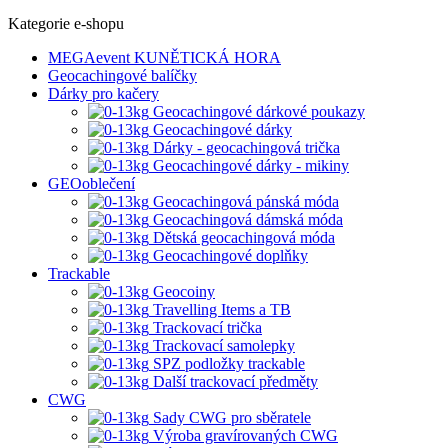
Kategorie e-shopu
MEGAevent KUNĚTICKÁ HORA
Geocachingové balíčky
Dárky pro kačery
Geocachingové dárkové poukazy
Geocachingové dárky
Dárky - geocachingová trička
Geocachingové dárky - mikiny
GEOoblečení
Geocachingová pánská móda
Geocachingová dámská móda
Dětská geocachingová móda
Geocachingové doplňky
Trackable
Geocoiny
Travelling Items a TB
Trackovací trička
Trackovací samolepky
SPZ podložky trackable
Další trackovací předměty
CWG
Sady CWG pro sběratele
Výroba gravírovaných CWG