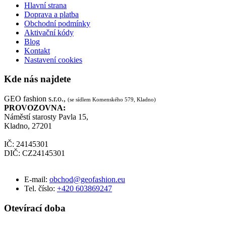
Hlavní strana
Doprava a platba
Obchodní podmínky
Aktivační kódy
Blog
Kontakt
Nastavení cookies
Kde nás najdete
GEO fashion s.r.o.,
(se sídlem Komenského 579, Kladno)
PROVOZOVNA:
Náměstí starosty Pavla 15,
Kladno, 27201
IČ: 24145301
DIČ: CZ24145301
E-mail:
obchod@geofashion.eu
Tel. číslo:
+420 603869247
Otevírací doba