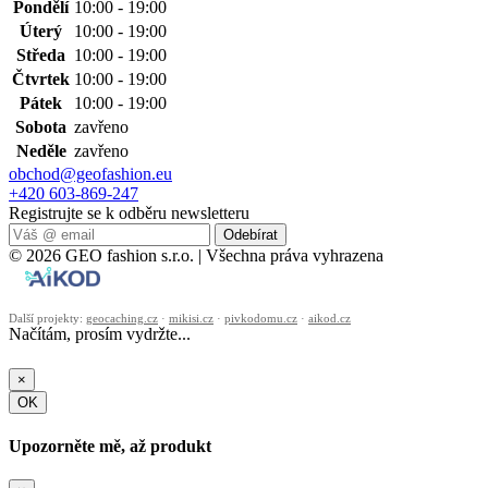
Pondělí
10:00 - 19:00
Úterý
10:00 - 19:00
Středa
10:00 - 19:00
Čtvrtek
10:00 - 19:00
Pátek
10:00 - 19:00
Sobota
zavřeno
Neděle
zavřeno
obchod@geofashion.eu
+420 603-869-247
Registrujte se k odběru newsletteru
Odebírat
© 2026 GEO fashion s.r.o. | Všechna práva vyhrazena
Další projekty:
geocaching.cz
·
mikisi.cz
·
pivkodomu.cz
·
aikod.cz
Načítám, prosím vydržte...
×
OK
Upozorněte mě, až produkt