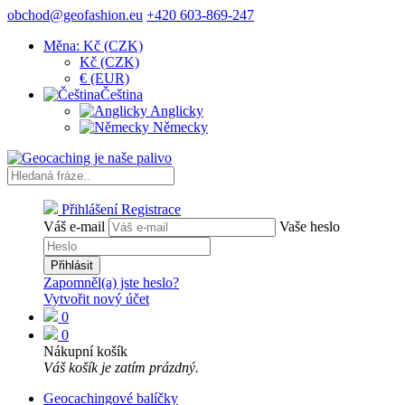
obchod@geofashion.eu
+420 603-869-247
Měna: Kč (CZK)
Kč (CZK)
€ (EUR)
Čeština
Anglicky
Německy
Přihlášení
Registrace
Váš e-mail
Vaše heslo
Přihlásit
Zapomněl(a) jste heslo?
Vytvořit nový účet
0
0
Nákupní košík
Váš košík je zatím prázdný.
Geocachingové balíčky