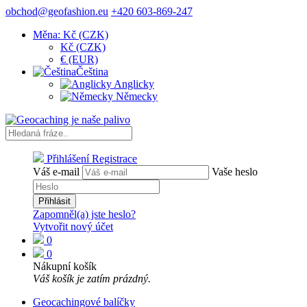
obchod@geofashion.eu
+420 603-869-247
Měna: Kč (CZK)
Kč (CZK)
€ (EUR)
Čeština
Anglicky
Německy
Přihlášení
Registrace
Váš e-mail
Vaše heslo
Přihlásit
Zapomněl(a) jste heslo?
Vytvořit nový účet
0
0
Nákupní košík
Váš košík je zatím prázdný.
Geocachingové balíčky