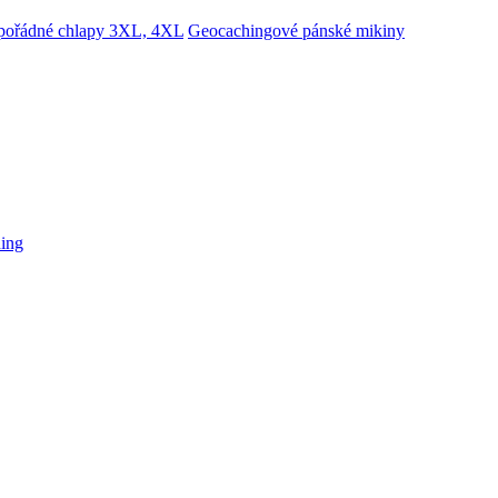
 pořádné chlapy 3XL, 4XL
Geocachingové pánské mikiny
hing