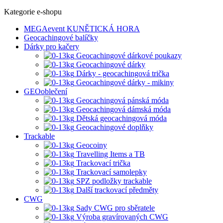
Kategorie e-shopu
MEGAevent KUNĚTICKÁ HORA
Geocachingové balíčky
Dárky pro kačery
Geocachingové dárkové poukazy
Geocachingové dárky
Dárky - geocachingová trička
Geocachingové dárky - mikiny
GEOoblečení
Geocachingová pánská móda
Geocachingová dámská móda
Dětská geocachingová móda
Geocachingové doplňky
Trackable
Geocoiny
Travelling Items a TB
Trackovací trička
Trackovací samolepky
SPZ podložky trackable
Další trackovací předměty
CWG
Sady CWG pro sběratele
Výroba gravírovaných CWG