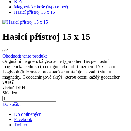
Keše
Magnetické keše (typu other)
Hasicí přístroj 15 x 15
Hasicí přístroj 15 x 15
0%
Ohodnotit tento produkt
Originální magnetická geocache typu other. Bezpečnostní
magnetická cedulka (na magnetické fólii) rozměru 15 x 15 cm.
Logbook (informace pro stage) se umísťuje na zadní stranu
magnetky. Geocachingová skrýš, kterou ocení každý geocacher.
79 Kč
včetně DPH
Skladem
Do košíku
Do oblíbených
Facebook
Twitter