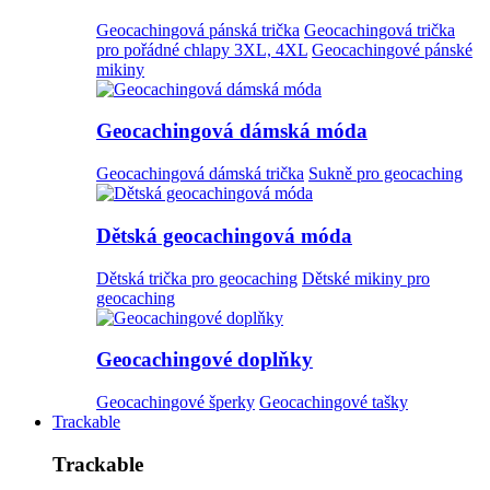
Geocachingová pánská trička
Geocachingová trička
pro pořádné chlapy 3XL, 4XL
Geocachingové pánské
mikiny
Geocachingová dámská móda
Geocachingová dámská trička
Sukně pro geocaching
Dětská geocachingová móda
Dětská trička pro geocaching
Dětské mikiny pro
geocaching
Geocachingové doplňky
Geocachingové šperky
Geocachingové tašky
Trackable
Trackable