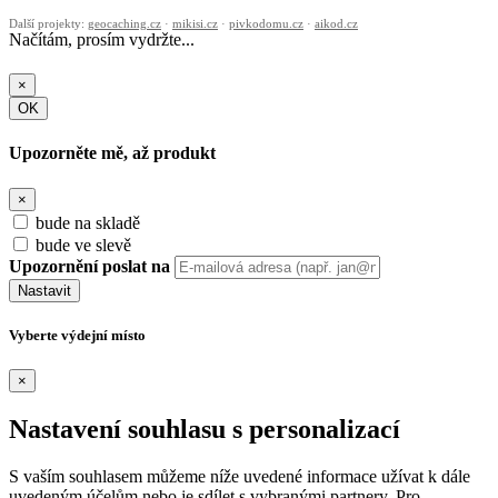
Další projekty:
geocaching.cz
·
mikisi.cz
·
pivkodomu.cz
·
aikod.cz
Načítám, prosím vydržte...
×
OK
Upozorněte mě, až produkt
×
bude na skladě
bude ve slevě
Upozornění poslat na
Nastavit
Vyberte výdejní místo
×
Nastavení souhlasu s personalizací
S vaším souhlasem můžeme níže uvedené informace užívat k dále
uvedeným účelům nebo je sdílet s vybranými partnery. Pro