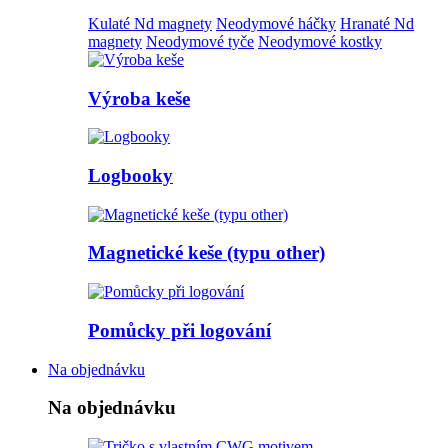
Kulaté Nd magnety
Neodymové háčky
Hranaté Nd
magnety
Neodymové tyče
Neodymové kostky
Výroba keše
Logbooky
Magnetické keše (typu other)
Pomůcky při logování
Na objednávku
Na objednávku