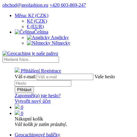
obchod@geofashion.eu
+420 603-869-247
Měna: Kč (CZK)
Kč (CZK)
€ (EUR)
Čeština
Anglicky
Německy
Přihlášení
Registrace
Váš e-mail
Vaše heslo
Přihlásit
Zapomněl(a) jste heslo?
Vytvořit nový účet
0
0
Nákupní košík
Váš košík je zatím prázdný.
Geocachingové balíčky