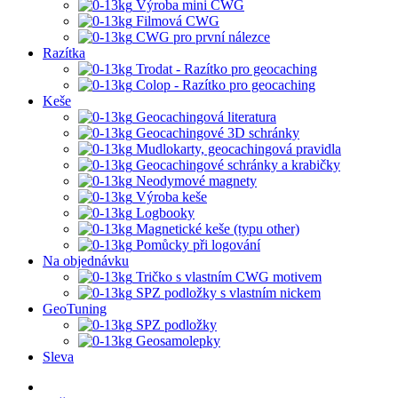
Výroba mini CWG
Filmová CWG
CWG pro první nálezce
Razítka
Trodat - Razítko pro geocaching
Colop - Razítko pro geocaching
Keše
Geocachingová literatura
Geocachingové 3D schránky
Mudlokarty, geocachingová pravidla
Geocachingové schránky a krabičky
Neodymové magnety
Výroba keše
Logbooky
Magnetické keše (typu other)
Pomůcky při logování
Na objednávku
Tričko s vlastním CWG motivem
SPZ podložky s vlastním nickem
GeoTuning
SPZ podložky
Geosamolepky
Sleva