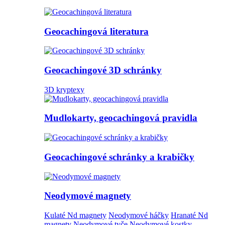
Geocachingová literatura
Geocachingové 3D schránky
3D kryptexy
Mudlokarty, geocachingová pravidla
Geocachingové schránky a krabičky
Neodymové magnety
Kulaté Nd magnety
Neodymové háčky
Hranaté Nd
magnety
Neodymové tyče
Neodymové kostky