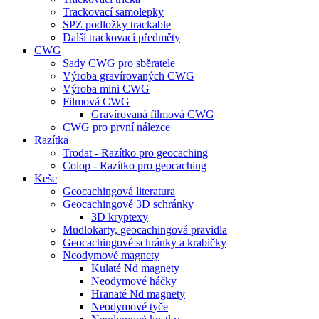
Trackovací samolepky
SPZ podložky trackable
Další trackovací předměty
CWG
Sady CWG pro sběratele
Výroba gravírovaných CWG
Výroba mini CWG
Filmová CWG
Gravírovaná filmová CWG
CWG pro první nálezce
Razítka
Trodat - Razítko pro geocaching
Colop - Razítko pro geocaching
Keše
Geocachingová literatura
Geocachingové 3D schránky
3D kryptexy
Mudlokarty, geocachingová pravidla
Geocachingové schránky a krabičky
Neodymové magnety
Kulaté Nd magnety
Neodymové háčky
Hranaté Nd magnety
Neodymové tyče