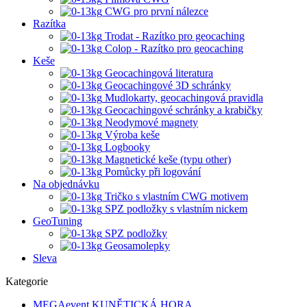
CWG pro první nálezce
Razítka
Trodat - Razítko pro geocaching
Colop - Razítko pro geocaching
Keše
Geocachingová literatura
Geocachingové 3D schránky
Mudlokarty, geocachingová pravidla
Geocachingové schránky a krabičky
Neodymové magnety
Výroba keše
Logbooky
Magnetické keše (typu other)
Pomůcky při logování
Na objednávku
Tričko s vlastním CWG motivem
SPZ podložky s vlastním nickem
GeoTuning
SPZ podložky
Geosamolepky
Sleva
Kategorie
MEGAevent KUNĚTICKÁ HORA