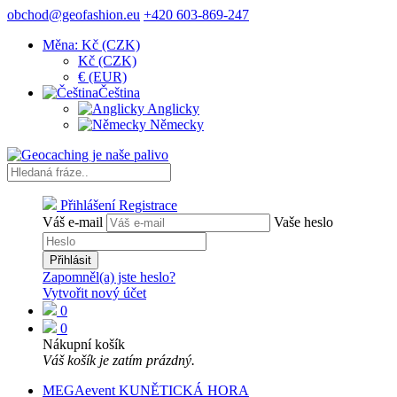
obchod@geofashion.eu
+420 603-869-247
Měna: Kč (CZK)
Kč (CZK)
€ (EUR)
Čeština
Anglicky
Německy
Přihlášení
Registrace
Váš e-mail
Vaše heslo
Přihlásit
Zapomněl(a) jste heslo?
Vytvořit nový účet
0
0
Nákupní košík
Váš košík je zatím prázdný.
MEGAevent KUNĚTICKÁ HORA