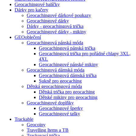
Geocachingové balíčky
Dárky pro kačery
Geocachingové dárkové poukazy
Geocachingové dárky
Dárky - geocachingová trička
Geocachingové dárky - mikiny
GEOoblečení
Geocachingová pánská móda
Geocachingová pánská trička
Geocachingová trička pro pořádné chlapy 3XL,
4XL
Geocachingové pánské mikiny
Geocachingová dámská móda
Geocachingová dámská trička
Sukně pro geocaching
Dětská geocachingová móda
Dětská trička pro geocaching
Dětské mikiny pro geocaching
Geocachingové doplňky
Geocachingové šperky
Geocachingové tašky
Trackable
Geocoiny
Travelling Items a TB
Trackovací trička