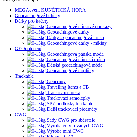
MEGAevent KUNĚTICKÁ HORA
Geocachingové balíčky
Dárky pro kačery
Geocachingové dárkové poukazy
Geocachingové dárky
Dárky - geocachingová trička
Geocachingové dárky - mikiny
GEOoblečení
Geocachingová pánská móda
Geocachingová dámská móda
Dětská geocachingová móda
Geocachingové doplňky
Trackable
Geocoiny
Travelling Items a TB
Trackovací trička
Trackovací samolepky
SPZ podložky trackable
Další trackovací předměty
CWG
Sady CWG pro sběratele
Výroba gravírovaných CWG
Výroba mini CWG
Filmová CWG