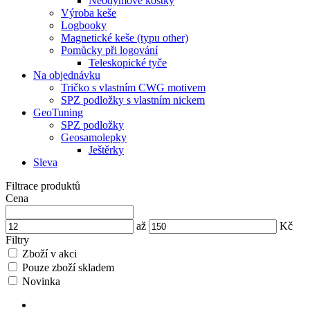
Neodymové kostky
Výroba keše
Logbooky
Magnetické keše (typu other)
Pomůcky při logování
Teleskopické tyče
Na objednávku
Tričko s vlastním CWG motivem
SPZ podložky s vlastním nickem
GeoTuning
SPZ podložky
Geosamolepky
Ještěrky
Sleva
Filtrace produktů
Cena
až
Kč
Filtry
Zboží v akci
Pouze zboží skladem
Novinka