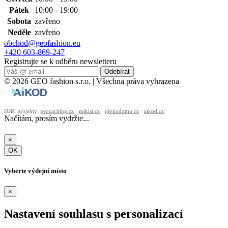
Pátek
10:00 - 19:00
Sobota
zavřeno
Neděle
zavřeno
obchod@geofashion.eu
+420 603-869-247
Registrujte se k odběru newsletteru
Odebírat
© 2026 GEO fashion s.r.o. | Všechna práva vyhrazena
Další projekty:
geocaching.cz
·
mikisi.cz
·
pivkodomu.cz
·
aikod.cz
Načítám, prosím vydržte...
×
OK
Vyberte výdejní místo
×
Nastavení souhlasu s personalizací