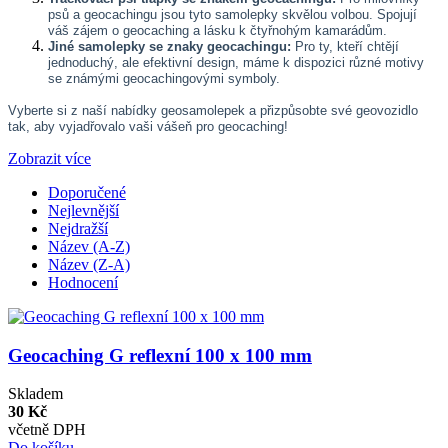
psů a geocachingu jsou tyto samolepky skvělou volbou. Spojují
váš zájem o geocaching a lásku k čtyřnohým kamarádům.
Jiné samolepky se znaky geocachingu:
Pro ty, kteří chtějí
jednoduchý, ale efektivní design, máme k dispozici různé motivy
se známými geocachingovými symboly.
Vyberte si z naší nabídky geosamolepek a přizpůsobte své geovozidlo
tak, aby vyjadřovalo vaši vášeň pro geocaching!
Zobrazit více
Doporučené
Nejlevnější
Nejdražší
Název (A-Z)
Název (Z-A)
Hodnocení
Geocaching G reflexní 100 x 100 mm
Skladem
30 Kč
včetně DPH
Do košíku