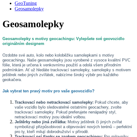
GeoTuning
Geosamolepky
Geosamolepky
Geosamolepky s motivy geocachingu: Vylepšete své geovozidlo
originálním designem
Ozdobte své auto, kolo nebo koloběžku samolepkami s motivy
geocachingu. Naše geosamolepky jsou vyrobené z vysoce kvalitní PVC
fólie, která je určena k venkovnímu použití a odolá všem přírodním
podmínkám. Ať už hledáte trackovací samolepky, samolepky s motivem
ještěrek nebo jiných zvířátek, nabízíme široký výběr pro každého
geokačera.
Jak vybrat ten pravý motiv pro vaše geovozidlo?
Trackovací nebo netrackovací samolepky:
Pokud chcete, aby
vaše vozidlo bylo sledovatelné ostatními geocachery, zvolte
trackovací samolepky. Pokud preferujete nenápadný styl,
netrackovací motivy jsou ideální volbou.
Ještěrky nebo jiná zvířátka:
Motivy ještěrek či jiných zvířat
symbolizují přizpůsobivost a objevování nových terénů – perfektní
pro ty, kteří milují dobrodružství v přírodě.
Trackovací psí tlapky se znakem geocachingu:
Pro milovníky