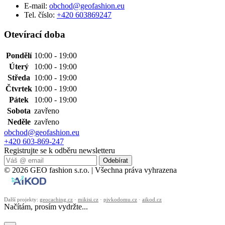
E-mail:
obchod@geofashion.eu
Tel. číslo:
+420 603869247
Otevírací doba
Pondělí
10:00 - 19:00
Úterý
10:00 - 19:00
Středa
10:00 - 19:00
Čtvrtek
10:00 - 19:00
Pátek
10:00 - 19:00
Sobota
zavřeno
Neděle
zavřeno
obchod@geofashion.eu
+420 603-869-247
Registrujte se k odběru newsletteru
Odebírat
© 2026 GEO fashion s.r.o. | Všechna práva vyhrazena
Další projekty:
geocaching.cz
·
mikisi.cz
·
pivkodomu.cz
·
aikod.cz
Načítám, prosím vydržte...