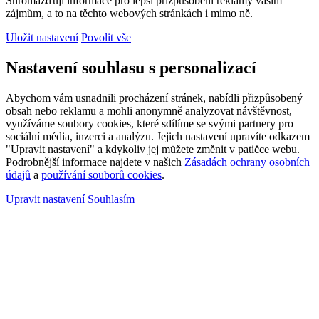
Shromažďují informace pro lepší přizpůsobení reklamy vašim
zájmům, a to na těchto webových stránkách i mimo ně.
Uložit nastavení
Povolit vše
Nastavení souhlasu s personalizací
Abychom vám usnadnili procházení stránek, nabídli přizpůsobený
obsah nebo reklamu a mohli anonymně analyzovat návštěvnost,
využíváme soubory cookies, které sdílíme se svými partnery pro
sociální média, inzerci a analýzu. Jejich nastavení upravíte odkazem
"Upravit nastavení" a kdykoliv jej můžete změnit v patičce webu.
Podrobnější informace najdete v našich
Zásadách ochrany osobních
údajů
a
používání souborů cookies
.
Upravit nastavení
Souhlasím