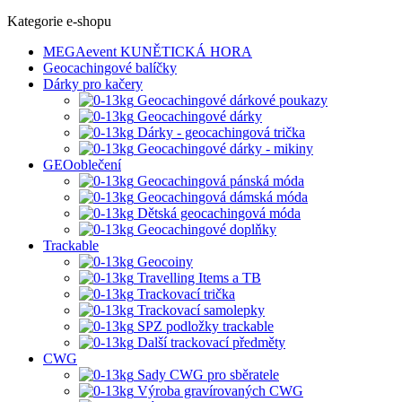
Kategorie e-shopu
MEGAevent KUNĚTICKÁ HORA
Geocachingové balíčky
Dárky pro kačery
Geocachingové dárkové poukazy
Geocachingové dárky
Dárky - geocachingová trička
Geocachingové dárky - mikiny
GEOoblečení
Geocachingová pánská móda
Geocachingová dámská móda
Dětská geocachingová móda
Geocachingové doplňky
Trackable
Geocoiny
Travelling Items a TB
Trackovací trička
Trackovací samolepky
SPZ podložky trackable
Další trackovací předměty
CWG
Sady CWG pro sběratele
Výroba gravírovaných CWG