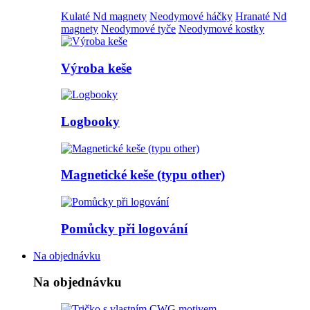
Kulaté Nd magnety
Neodymové háčky
Hranaté Nd
magnety
Neodymové tyče
Neodymové kostky
Výroba keše
Logbooky
Magnetické keše (typu other)
Pomůcky při logování
Na objednávku
Na objednávku