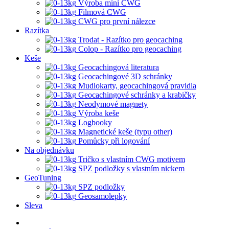
Výroba mini CWG
Filmová CWG
CWG pro první nálezce
Razítka
Trodat - Razítko pro geocaching
Colop - Razítko pro geocaching
Keše
Geocachingová literatura
Geocachingové 3D schránky
Mudlokarty, geocachingová pravidla
Geocachingové schránky a krabičky
Neodymové magnety
Výroba keše
Logbooky
Magnetické keše (typu other)
Pomůcky při logování
Na objednávku
Tričko s vlastním CWG motivem
SPZ podložky s vlastním nickem
GeoTuning
SPZ podložky
Geosamolepky
Sleva