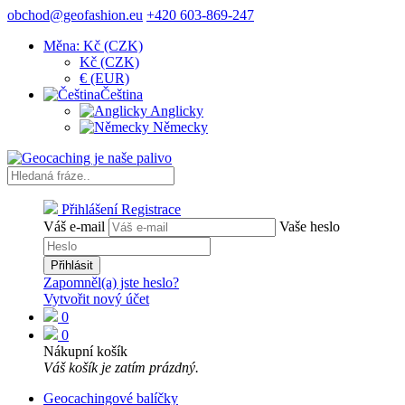
obchod@geofashion.eu
+420 603-869-247
Měna: Kč (CZK)
Kč (CZK)
€ (EUR)
Čeština
Anglicky
Německy
Přihlášení
Registrace
Váš e-mail
Vaše heslo
Přihlásit
Zapomněl(a) jste heslo?
Vytvořit nový účet
0
0
Nákupní košík
Váš košík je zatím prázdný.
Geocachingové balíčky