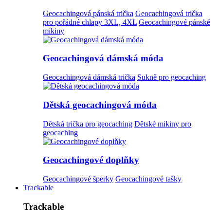
Geocachingová pánská trička
Geocachingová trička
pro pořádné chlapy 3XL, 4XL
Geocachingové pánské
mikiny
Geocachingová dámská móda
Geocachingová dámská trička
Sukně pro geocaching
Dětská geocachingová móda
Dětská trička pro geocaching
Dětské mikiny pro
geocaching
Geocachingové doplňky
Geocachingové šperky
Geocachingové tašky
Trackable
Trackable