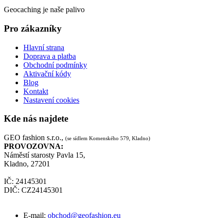
Geocaching je naše palivo
Pro zákazníky
Hlavní strana
Doprava a platba
Obchodní podmínky
Aktivační kódy
Blog
Kontakt
Nastavení cookies
Kde nás najdete
GEO fashion s.r.o.,
(se sídlem Komenského 579, Kladno)
PROVOZOVNA:
Náměstí starosty Pavla 15,
Kladno, 27201
IČ: 24145301
DIČ: CZ24145301
E-mail:
obchod@geofashion.eu