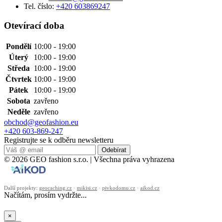
Tel. číslo:
+420 603869247
Otevírací doba
Pondělí
10:00 - 19:00
Úterý
10:00 - 19:00
Středa
10:00 - 19:00
Čtvrtek
10:00 - 19:00
Pátek
10:00 - 19:00
Sobota
zavřeno
Neděle
zavřeno
obchod@geofashion.eu
+420 603-869-247
Registrujte se k odběru newsletteru
Odebírat
© 2026 GEO fashion s.r.o. | Všechna práva vyhrazena
Další projekty:
geocaching.cz
·
mikisi.cz
·
pivkodomu.cz
·
aikod.cz
Načítám, prosím vydržte...
×