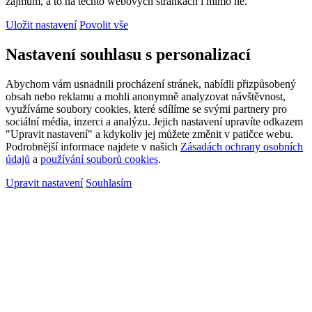
zájmům, a to na těchto webových stránkách i mimo ně.
Uložit nastavení
Povolit vše
Nastavení souhlasu s personalizací
Abychom vám usnadnili procházení stránek, nabídli přizpůsobený
obsah nebo reklamu a mohli anonymně analyzovat návštěvnost,
využíváme soubory cookies, které sdílíme se svými partnery pro
sociální média, inzerci a analýzu. Jejich nastavení upravíte odkazem
"Upravit nastavení" a kdykoliv jej můžete změnit v patičce webu.
Podrobnější informace najdete v našich
Zásadách ochrany osobních
údajů
a
používání souborů cookies
.
Upravit nastavení
Souhlasím