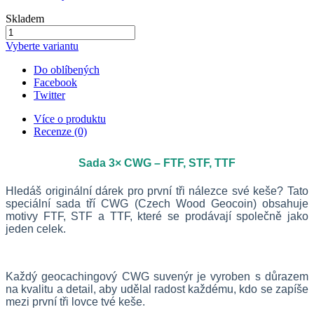
Skladem
Vyberte variantu
Do oblíbených
Facebook
Twitter
Více o produktu
Recenze (0)
Sada 3× CWG – FTF, STF, TTF
Hledáš originální dárek pro první tři nálezce své keše? Tato
speciální sada tří CWG (Czech Wood Geocoin) obsahuje
motivy FTF, STF a TTF, které se prodávají společně jako
jeden celek.
Každý geocachingový CWG suvenýr je vyroben s důrazem
na kvalitu a detail, aby udělal radost každému, kdo se zapíše
mezi první tři lovce tvé keše.