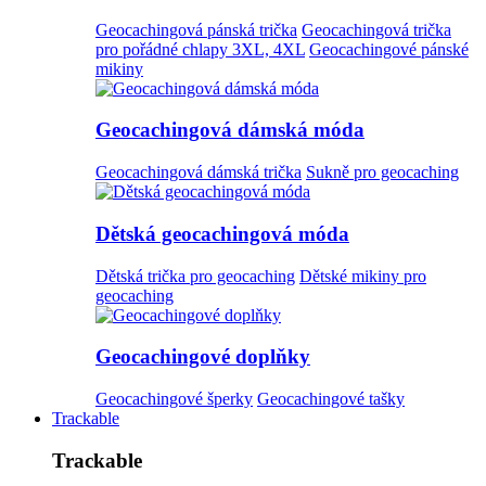
Geocachingová pánská trička
Geocachingová trička
pro pořádné chlapy 3XL, 4XL
Geocachingové pánské
mikiny
Geocachingová dámská móda
Geocachingová dámská trička
Sukně pro geocaching
Dětská geocachingová móda
Dětská trička pro geocaching
Dětské mikiny pro
geocaching
Geocachingové doplňky
Geocachingové šperky
Geocachingové tašky
Trackable
Trackable