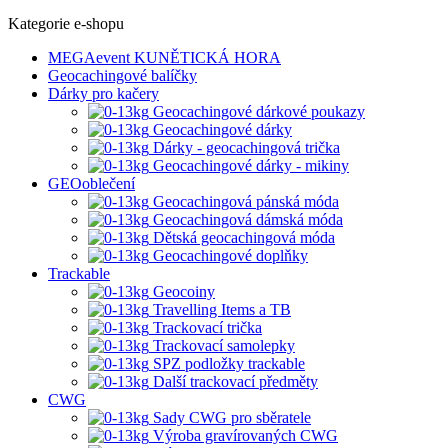
Kategorie e-shopu
MEGAevent KUNĚTICKÁ HORA
Geocachingové balíčky
Dárky pro kačery
Geocachingové dárkové poukazy
Geocachingové dárky
Dárky - geocachingová trička
Geocachingové dárky - mikiny
GEOoblečení
Geocachingová pánská móda
Geocachingová dámská móda
Dětská geocachingová móda
Geocachingové doplňky
Trackable
Geocoiny
Travelling Items a TB
Trackovací trička
Trackovací samolepky
SPZ podložky trackable
Další trackovací předměty
CWG
Sady CWG pro sběratele
Výroba gravírovaných CWG