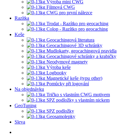
Výroba mini CWG
Filmová CWG
CWG pro první nálezce
Razítka
Trodat - Razítko pro geocaching
Colop - Razítko pro geocaching
Keše
Geocachingová literatura
Geocachingové 3D schránky
Mudlokarty, geocachingová pravidla
Geocachingové schránky a krabičky
Neodymové magnety
Výroba keše
Logbooky
Magnetické keše (typu other)
Pomůcky při logování
Na objednávku
Tričko s vlastním CWG motivem
SPZ podložky s vlastním nickem
GeoTuning
SPZ podložky
Geosamolepky
Sleva