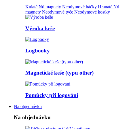
Kulaté Nd magnety
Neodymové háčky
Hranaté Nd
magnety
Neodymové tyče
Neodymové kostky
Výroba keše
Logbooky
Magnetické keše (typu other)
Pomůcky při logování
Na objednávku
Na objednávku