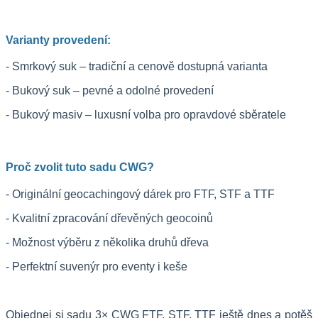
Varianty provedení:
- Smrkový suk – tradiční a cenově dostupná varianta
- Bukový suk – pevné a odolné provedení
- Bukový masiv – luxusní volba pro opravdové sběratele
Proč zvolit tuto sadu CWG?
- Originální geocachingový dárek pro FTF, STF a TTF
- Kvalitní zpracování dřevěných geocoinů
- Možnost výběru z několika druhů dřeva
- Perfektní suvenýr pro eventy i keše
Objednej si sadu 3× CWG FTF, STF, TTF ještě dnes a potěš