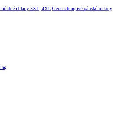
 pořádné chlapy 3XL, 4XL
Geocachingové pánské mikiny
hing